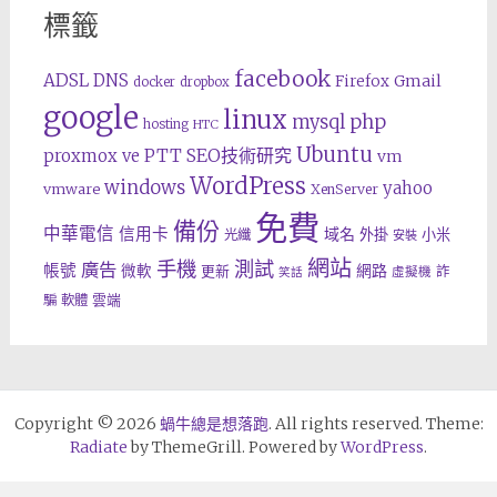
標籤
facebook
ADSL
DNS
Gmail
Firefox
docker
dropbox
google
linux
php
mysql
hosting
HTC
Ubuntu
SEO技術研究
proxmox ve
PTT
vm
WordPress
windows
yahoo
vmware
XenServer
免費
備份
中華電信
信用卡
域名
外掛
小米
光纖
安裝
網站
手機
測試
廣告
帳號
網路
微軟
更新
詐
虛擬機
笑話
雲端
騙
軟體
Copyright © 2026
蝸牛總是想落跑
. All rights reserved. Theme:
Radiate
by ThemeGrill. Powered by
WordPress
.