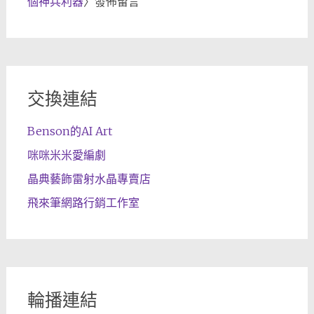
個神兵利器
〉發佈留言
交換連結
Benson的AI Art
咪咪米米愛編劇
晶典藝飾雷射水晶專賣店
飛來筆網路行銷工作室
輪播連結