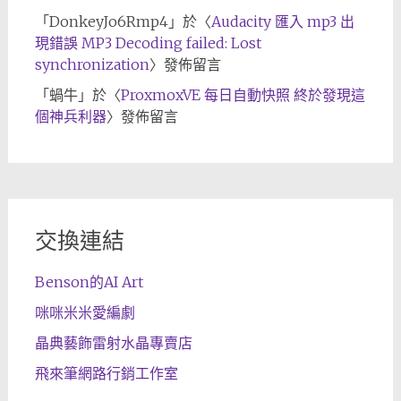
「
DonkeyJo6Rmp4
」於〈
Audacity 匯入 mp3 出
現錯誤 MP3 Decoding failed: Lost
synchronization
〉發佈留言
「
蝸牛
」於〈
ProxmoxVE 每日自動快照 終於發現這
個神兵利器
〉發佈留言
交換連結
Benson的AI Art
咪咪米米愛編劇
晶典藝飾雷射水晶專賣店
飛來筆網路行銷工作室