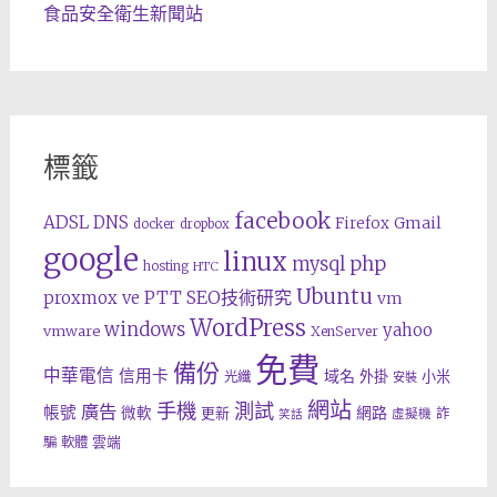
食品安全衛生新聞站
標籤
facebook
ADSL
DNS
Gmail
Firefox
docker
dropbox
google
linux
php
mysql
hosting
HTC
Ubuntu
SEO技術研究
proxmox ve
PTT
vm
WordPress
windows
yahoo
vmware
XenServer
免費
備份
中華電信
信用卡
域名
外掛
小米
光纖
安裝
網站
手機
測試
廣告
帳號
網路
微軟
更新
詐
虛擬機
笑話
雲端
騙
軟體