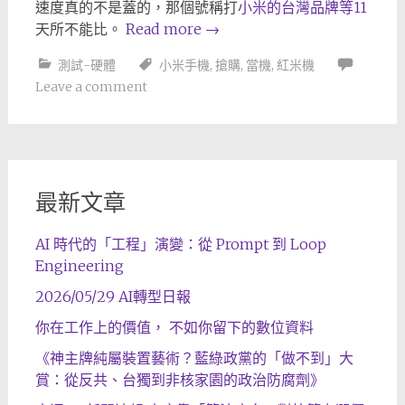
速度真的不是蓋的，那個號稱打
小米的台灣品牌等11
天所不能比。
Read more
→
測試-硬體
小米手機
,
搶購
,
當機
,
紅米機
Leave a comment
最新文章
AI 時代的「工程」演變：從 Prompt 到 Loop
Engineering
2026/05/29 AI轉型日報
你在工作上的價值， 不如你留下的數位資料
《神主牌純屬裝置藝術？藍綠政黨的「做不到」大
賞：從反共、台獨到非核家園的政治防腐劑》