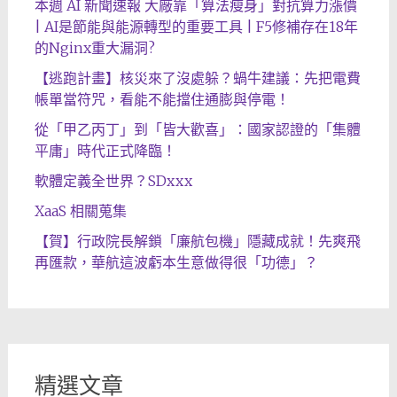
本週 AI 新聞速報 大廠靠「算法瘦身」對抗算力漲價
| AI是節能與能源轉型的重要工具 | F5修補存在18年
的Nginx重大漏洞?
【逃跑計畫】核災來了沒處躲？蝸牛建議：先把電費
帳單當符咒，看能不能擋住通膨與停電！
從「甲乙丙丁」到「皆大歡喜」：國家認證的「集體
平庸」時代正式降臨！
軟體定義全世界？SDxxx
XaaS 相關蒐集
【賀】行政院長解鎖「廉航包機」隱藏成就！先爽飛
再匯款，華航這波虧本生意做得很「功德」？
精選文章