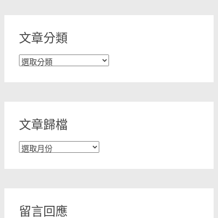
文章分類
文
章
分
類
文章歸檔
文
章
歸
檔
留言回應