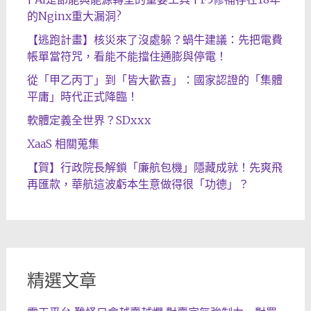
的Nginx重大漏洞?
【逃跑計畫】核災來了沒處躲？蝸牛建議：先把電費
帳單當符咒，看能不能擋住通膨與停電！
從「甲乙丙丁」到「皆大歡喜」：國家認證的「集體
平庸」時代正式降臨！
軟體定義全世界？SDxxx
XaaS 相關蒐集
【賀】行政院長解鎖「廉航包機」隱藏成就！先爽飛
再匯款，華航這波虧本生意做得很「功德」？
精選文章