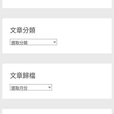
文章分類
文
章
分
類
文章歸檔
文
章
歸
檔