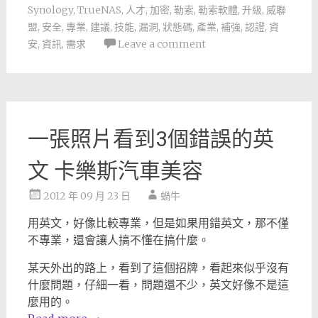
Synology
,
TrueNAS
,
人才
,
加密
,
勒索
,
勒索軟體
,
升級
,
威聯
盟
,
安全
,
專業
,
建議
,
技能
,
漏洞
,
狀態碼
,
產業
,
補強
,
認證
,
資
安
,
資訊
,
需求
Leave a comment
一張照片看到3個錯誤的英
文 卡樂斯汽車美容
2012 年 09 月 23 日
蝸牛
用英文，好像比較專業，但是如果用錯英文，那不僅
不專業，還會讓人搞不懂在搞什麼。
某天外出的路上，看到了這個招牌，看起來似乎沒有
什麼問題，仔細一看，問題還不少，英文好像不是這
麼用的。