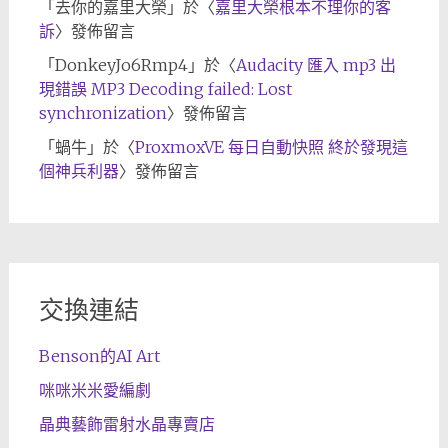
「
去你的嘉里大榮
」於〈
嘉里大榮根本不理你的客
訴
〉發佈留言
「
DonkeyJo6Rmp4
」於〈
Audacity 匯入 mp3 出
現錯誤 MP3 Decoding failed: Lost
synchronization
〉發佈留言
「
蝸牛
」於〈
ProxmoxVE 每日自動快照 終於發現這
個神兵利器
〉發佈留言
交換連結
Benson的AI Art
咪咪米米愛編劇
晶典藝飾雷射水晶專賣店