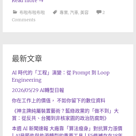
Read more
→
布啦布啦布啦
專業
,
汽車
,
美容
2
Comments
最新文章
AI 時代的「工程」演變：從 Prompt 到 Loop
Engineering
2026/05/29 AI轉型日報
你在工作上的價值， 不如你留下的數位資料
《神主牌純屬裝置藝術？藍綠政黨的「做不到」大
賞：從反共、台獨到非核家園的政治防腐劑》
本週 AI 新聞速報 大廠靠「算法瘦身」對抗算力漲價
| AI是節能與能源轉型的重要工具 | F5修補存在18年