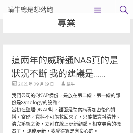
Skip
蝸牛總是想落跑
to
content
專業
這兩年的威聯通NAS真的是
狀況不斷 我的建議是……
2021 年 09 月 19 日
蝸牛
我們公司的QNAP備份，是放在第二線，第一線的部
份是Synology的設備。
當初在整理QNAP時，裡面是勒索病毒加密後的資
料，當然，資料不可能救回來了，只能把資料清掉。
清完系統之後，立刻在線上更新韌體。相當老舊的機
器了， 還能更新，我覺得算是有良心的。