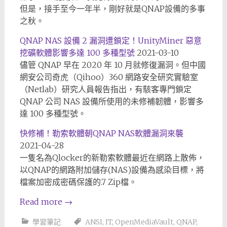
但是，接手至今一年半，剛好就是QNAP設備的多事
之秋。
QNAP NAS 設備 2 漏洞遭鎖定！UnityMiner 惡意
挖礦軟體影響多達 100 多種型號
2021-03-10
儘管 QNAP 早在 2020 年 10 月就修復漏洞。但中國
網安公司奇虎（Qihoo）360 網路安全研究實驗室
（Netlab）研究人員報告指出，有駭客專門鎖定
QNAP 公司 NAS 設備所使用的未修補韌體，影響多
達 100 多種型號。
快修補！勒索軟體朝QNAP NAS軟體漏洞來襲
2021-04-28
一隻名為Qlocker的新勒索軟體最近在網路上散佈，
以QNAP的網路附加儲存(NAS)設備為感染目標，將
檔案加密成密碼保護的.7 Zip檔。
Read more
→
學習筆記
ANSI
,
IT
,
OpenMediaVault
,
QNAP
,