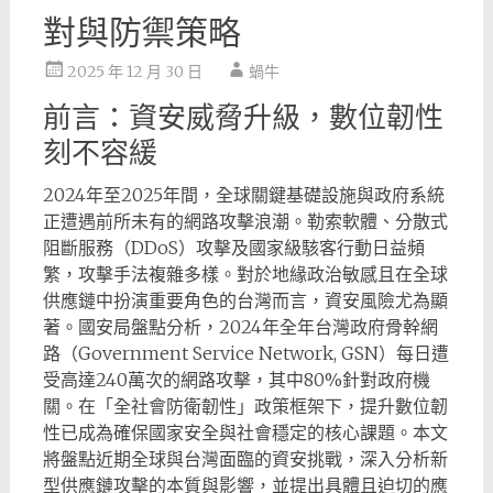
對與防禦策略
2025 年 12 月 30 日
蝸牛
前言：資安威脅升級，數位韌性
刻不容緩
2024年至2025年間，全球關鍵基礎設施與政府系統
正遭遇前所未有的網路攻擊浪潮。勒索軟體、分散式
阻斷服務（DDoS）攻擊及國家級駭客行動日益頻
繁，攻擊手法複雜多樣。對於地緣政治敏感且在全球
供應鏈中扮演重要角色的台灣而言，資安風險尤為顯
著。國安局盤點分析，2024年全年台灣政府骨幹網
路（Government Service Network, GSN）每日遭
受高達240萬次的網路攻擊，其中80%針對政府機
關。在「全社會防衛韌性」政策框架下，提升數位韌
性已成為確保國家安全與社會穩定的核心課題。本文
將盤點近期全球與台灣面臨的資安挑戰，深入分析新
型供應鏈攻擊的本質與影響，並提出具體且迫切的應