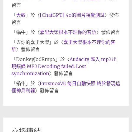
留言
「
大致
」於〈
[ChatGPT] 4o的圖片視覺測試
〉發佈
留言
「
蝸牛
」於〈
嘉里大榮根本不理你的客訴
〉發佈留言
「
去你的嘉里大榮
」於〈
嘉里大榮根本不理你的客
訴
〉發佈留言
「
DonkeyJo6Rmp4
」於〈
Audacity 匯入 mp3 出
現錯誤 MP3 Decoding failed: Lost
synchronization
〉發佈留言
「
蝸牛
」於〈
ProxmoxVE 每日自動快照 終於發現這
個神兵利器
〉發佈留言
交換連結