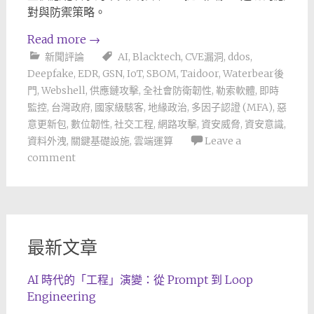
對與防禦策略。
Read more
→
新聞評論
AI
,
Blacktech
,
CVE漏洞
,
ddos
,
Deepfake
,
EDR
,
GSN
,
IoT
,
SBOM
,
Taidoor
,
Waterbear後
門
,
Webshell
,
供應鏈攻擊
,
全社會防衛韌性
,
勒索軟體
,
即時
監控
,
台灣政府
,
國家級駭客
,
地緣政治
,
多因子認證 (MFA)
,
惡
意更新包
,
數位韌性
,
社交工程
,
網路攻擊
,
資安威脅
,
資安意識
,
資料外洩
,
關鍵基礎設施
,
雲端運算
Leave a
comment
最新文章
AI 時代的「工程」演變：從 Prompt 到 Loop
Engineering