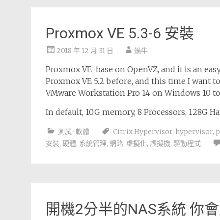
Proxmox VE 5.3-6 安裝
2018 年 12 月 31 日
蝸牛
Proxmox VE base on OpenVZ, and it is an easy p
Proxmox VE 5.2 before, and this time I want to 
VMware Workstation Pro 14 on Windows 10 to 
In default, 10G memory, 8 Processors, 128G Ha
測試-軟體
Citrix Hypervisor
,
hypervisor
,
p
安裝
,
硬體
,
系統管理
,
網路
,
虛擬化
,
虛擬機
,
驅動程式
開機2分半的NAS系統 你