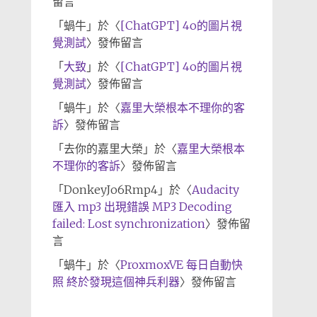
留言
「
蝸牛
」於〈
[ChatGPT] 4o的圖片視
覺測試
〉發佈留言
「
大致
」於〈
[ChatGPT] 4o的圖片視
覺測試
〉發佈留言
「
蝸牛
」於〈
嘉里大榮根本不理你的客
訴
〉發佈留言
「
去你的嘉里大榮
」於〈
嘉里大榮根本
不理你的客訴
〉發佈留言
「
DonkeyJo6Rmp4
」於〈
Audacity
匯入 mp3 出現錯誤 MP3 Decoding
failed: Lost synchronization
〉發佈留
言
「
蝸牛
」於〈
ProxmoxVE 每日自動快
照 終於發現這個神兵利器
〉發佈留言