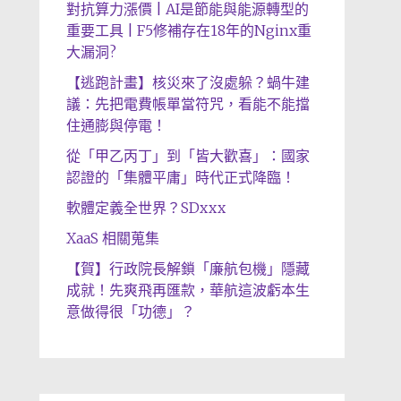
對抗算力漲價 | AI是節能與能源轉型的
重要工具 | F5修補存在18年的Nginx重
大漏洞?
【逃跑計畫】核災來了沒處躲？蝸牛建
議：先把電費帳單當符咒，看能不能擋
住通膨與停電！
從「甲乙丙丁」到「皆大歡喜」：國家
認證的「集體平庸」時代正式降臨！
軟體定義全世界？SDxxx
XaaS 相關蒐集
【賀】行政院長解鎖「廉航包機」隱藏
成就！先爽飛再匯款，華航這波虧本生
意做得很「功德」？