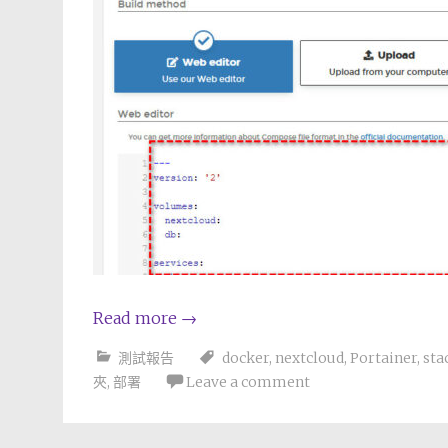
Read more
→
測試報告
docker
,
nextcloud
,
Portainer
,
sta
夾
,
部署
Leave a comment