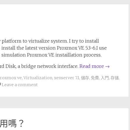
latform to virtualize system. I try to install
install the latest version Proxmox VE 5.3-6.I use
simulation Proxmox VE instaillation process.
rd Disk, a bridge network interface.
Read more
→
roxmox ve
,
Virtualization
,
xenserver 7.1
,
儲存
,
免費
,
入門
,
存儲
,
Leave a comment
會用嗎？