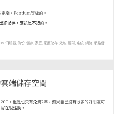
腦，Pentium等級的。
出跑儲存，應該是不錯的。
us
,
伺服器
,
備份
,
儲存
,
家庭
,
家庭儲存
,
效能
,
硬碟
,
系統
,
網路
,
網路儲
x的雲端儲存空間
間會有20G，但是也只有免費2年，如果自己沒有很多的好朋友可
，實在很雞肋。