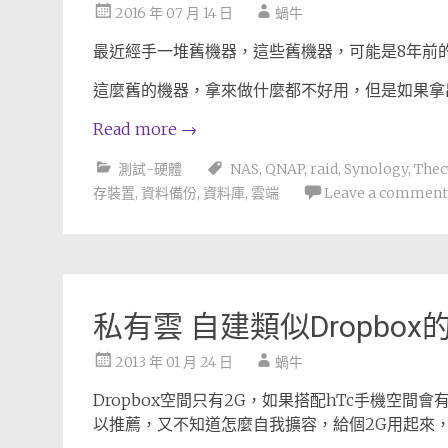
2016 年 07 月 14 日
蝸牛
最近經手一堆舊機器，這些舊機器，可能是8年前的電
這麼舊的機器，拿來做什麼都不好用，但是如果拿
Read more
→
測試-硬體
NAS
,
QNAP
,
raid
,
Synology
,
Thec
存裝置
,
資料備份
,
資料庫
,
雲端
Leave a comment
私有雲 自建類似Dropbo
2013 年 01 月 24 日
蝸牛
Dropbox空間只有2G，如果搭配hTc手機空
以推薦，又不知道怎麼自我擴容，給個2G用起來