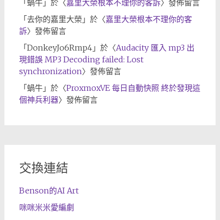
「
蝸牛
」於〈
嘉里大榮根本不理你的客訴
〉發佈留言
「
去你的嘉里大榮
」於〈
嘉里大榮根本不理你的客
訴
〉發佈留言
「
DonkeyJo6Rmp4
」於〈
Audacity 匯入 mp3 出
現錯誤 MP3 Decoding failed: Lost
synchronization
〉發佈留言
「
蝸牛
」於〈
ProxmoxVE 每日自動快照 終於發現這
個神兵利器
〉發佈留言
交換連結
Benson的AI Art
咪咪米米愛編劇