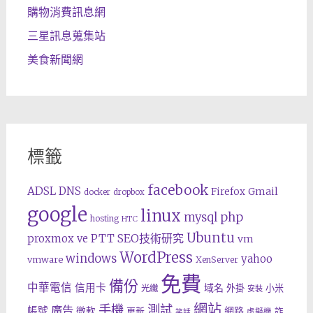
購物消費訊息網
三星訊息蒐集站
美食新聞網
標籤
facebook
ADSL
DNS
Gmail
Firefox
docker
dropbox
google
linux
php
mysql
hosting
HTC
Ubuntu
SEO技術研究
proxmox ve
PTT
vm
WordPress
windows
yahoo
vmware
XenServer
免費
備份
中華電信
信用卡
域名
外掛
小米
光纖
安裝
網站
手機
測試
廣告
帳號
網路
微軟
更新
詐
虛擬機
笑話