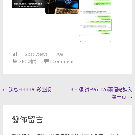
Post Views:
798
SEO測試
1 Comment
Post
←
消息~EEEPC彩色版
SEO測試-961126兩個站進入
第一頁
→
navigation
發佈留言