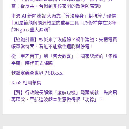
賞：從反共、台獨到非核家園的政治防腐劑》
本週 AI 新聞速報 大廠靠「算法瘦身」對抗算力漲價
| AI是節能與能源轉型的重要工具 | F5修補存在18年
的Nginx重大漏洞?
【逃跑計畫】核災來了沒處躲？蝸牛建議：先把電費
帳單當符咒，看能不能擋住通膨與停電！
從「甲乙丙丁」到「皆大歡喜」：國家認證的「集體
平庸」時代正式降臨！
軟體定義全世界？SDxxx
XaaS 相關蒐集
【賀】行政院長解鎖「廉航包機」隱藏成就！先爽飛
再匯款，華航這波虧本生意做得很「功德」？