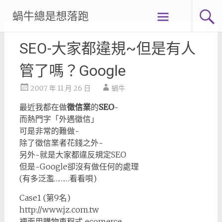
Skip
蝸牛總是想落跑
to
content
SEO-大家都違規~但是有人
管了嗎？Google
2007 年 11 月 26 日
蝸牛
最近我都在做
徵信業
的
SEO
~
而熱門字「外遇徵信」
可是非常的難做~
除了徵信業者花錢之外~
另外~就是大家都違反規定SEO
但是~Google卻沒有做任何的處理
(有多泛濫………看看唄)
Case1 (第9名)
http://www.jz.com.tw
裡面用購物車程式 ecomerce