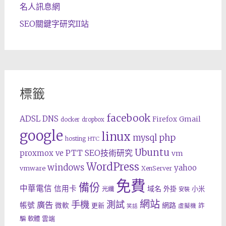
名人訊息網
SEO關鍵字研究II站
標籤
facebook
ADSL
DNS
Gmail
Firefox
docker
dropbox
google
linux
php
mysql
hosting
HTC
Ubuntu
SEO技術研究
proxmox ve
PTT
vm
WordPress
windows
yahoo
vmware
XenServer
免費
備份
中華電信
信用卡
域名
外掛
小米
光纖
安裝
網站
手機
測試
廣告
帳號
網路
微軟
更新
詐
虛擬機
笑話
雲端
騙
軟體