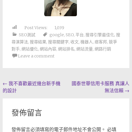
Post Views:
1,039
SEO測試
google
,
SEO
,
平台
,
搜尋引擎最佳化
,
搜
尋演算法
,
搜尋結果
,
搜尋關鍵字
,
收文
,
機器人
,
痞客邦
,
競爭
對手
,
網站優化
,
網站內容
,
網站排名
,
網站流量
,
網路行銷
Leave a comment
Post
←
我不喜歡最近幾台新手機
國泰世華信用卡服務 真讓人
的設計
無法信賴
→
navigation
發佈留言
發佈留言必須填寫的電子郵件地址不會公開。
必填