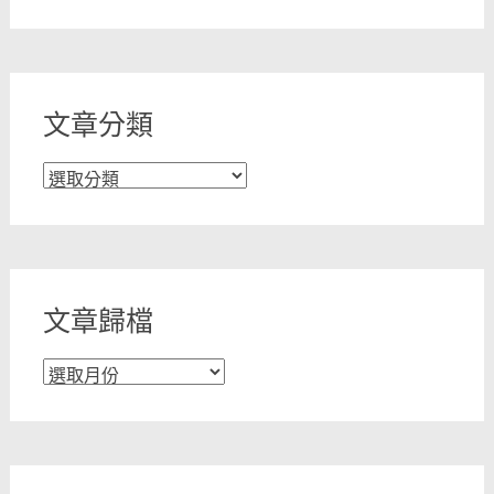
文章分類
文
章
分
類
文章歸檔
文
章
歸
檔