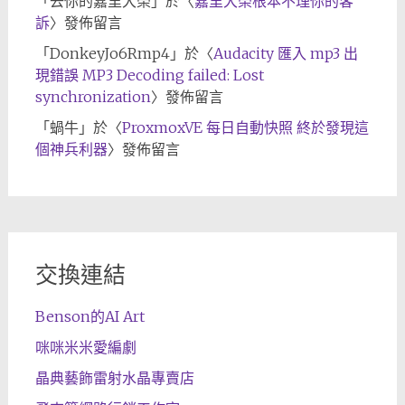
「
去你的嘉里大榮
」於〈
嘉里大榮根本不理你的客
訴
〉發佈留言
「
DonkeyJo6Rmp4
」於〈
Audacity 匯入 mp3 出
現錯誤 MP3 Decoding failed: Lost
synchronization
〉發佈留言
「
蝸牛
」於〈
ProxmoxVE 每日自動快照 終於發現這
個神兵利器
〉發佈留言
交換連結
Benson的AI Art
咪咪米米愛編劇
晶典藝飾雷射水晶專賣店