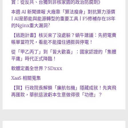
賞：從反共、台獨到非核家園的政治防腐劑》
本週 AI 新聞速報 大廠靠「算法瘦身」對抗算力漲價
| AI是節能與能源轉型的重要工具 | F5修補存在18年
的Nginx重大漏洞?
【逃跑計畫】核災來了沒處躲？蝸牛建議：先把電費
帳單當符咒，看能不能擋住通膨與停電！
從「甲乙丙丁」到「皆大歡喜」：國家認證的「集體
平庸」時代正式降臨！
軟體定義全世界？SDxxx
XaaS 相關蒐集
【賀】行政院長解鎖「廉航包機」隱藏成就！先爽飛
再匯款，華航這波虧本生意做得很「功德」？