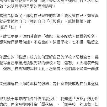
萬物皆備於我矣。反身而誠，樂莫大焉。強恕而行，求仁莫
啟了宋明理學極重要的思辨過程。
當然包括遊民，都有自己完整的想法。我反省自己，如果真
就是要勉強自己、強迫自己「行恕道」，能這樣做，離
接近「仁」。
。離仁更遠。你們其實連「強恕」都不配唸。這樣的校名，
想幫你們講兩句話。不唸也好。這個學校，也不懂「強恕之
年歷史的「強恕」校方如何理解自己的學校？恕我直言：幾
覺得自己學業成績很光彩的學校。唸「強恕」，大概表示從
「強恕」校園裡的年輕面孔，怎麼看，你們都不過是一群孩
突然理解在上海時那樣的強恕，為什麼會變成現在台北這樣
也對幾十年來的社會評價深感委屈。我知道「強恕」努力想
強恕」再度被整個社會「壓落底」，「爛學校」的印象不知