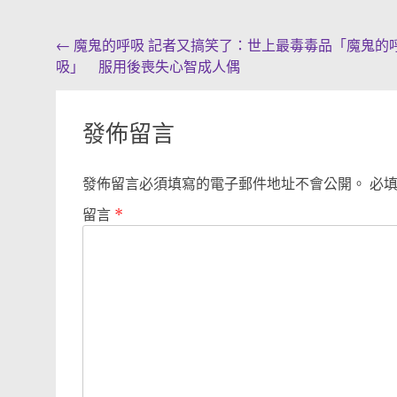
Post
←
魔鬼的呼吸 記者又搞笑了：世上最毒毒品「魔鬼的
吸」 服用後喪失心智成人偶
navigation
發佈留言
發佈留言必須填寫的電子郵件地址不會公開。
必
留言
*