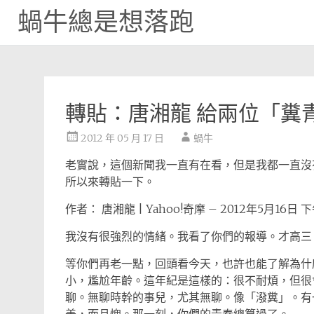
蝸牛總是想落跑
Skip
to
content
轉貼：唐湘龍 給兩位「糞
2012 年 05 月 17 日
蝸牛
老實說，這個新聞我一直有在看，但是我都一直沒
所以來轉貼一下。
作者： 唐湘龍 | Yahoo!奇摩 – 2012年5月16日 下午
我沒有很強烈的情緒。我看了你們的報導。才高三
等你們再老一點，回頭看今天，也許也能了解為什
小，尷尬年齡。這年紀是這樣的：很不耐煩，但很
聊。無聊時幹的事兒，尤其無聊。像「潑糞」。有