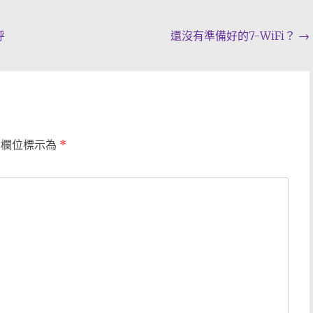
呼
還沒有準備好的7-WiFi？
→
填欄位標示為
*