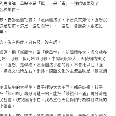
的角度講，重點不是「糞」，是「青」。強恕如果為了
名校地位。
歉，告訴這個社會：「這兩個孩子，不管資質如何，強恕沒
這是恕道。這是「強恕而行」，「強恕」會翻身。跟遊民一
民。
念，沒有態度。只有怒，沒有恕。
處理。把「新聞性」當「嚴重性」。新聞鬧多大，處分就多
曰可惡、可殺。但可惡到可殺，中間尺度極大。即使網路鄉民
。「強恕」是學校，這兩個孩子犯的錯，不會比以往「強
、媒體文化所左右，網路、媒體文化的主流品味是「囂眾踹
凌虐貓狗的大學生，骨子裡沒太大不同。都是歧視。孩子，
把「怒和恕」再分清楚一點。能把「歧視和不滿」再分清楚
民社會，歧視無所不在。我希望今天對你們行為喊打喊殺的
小幽靈。