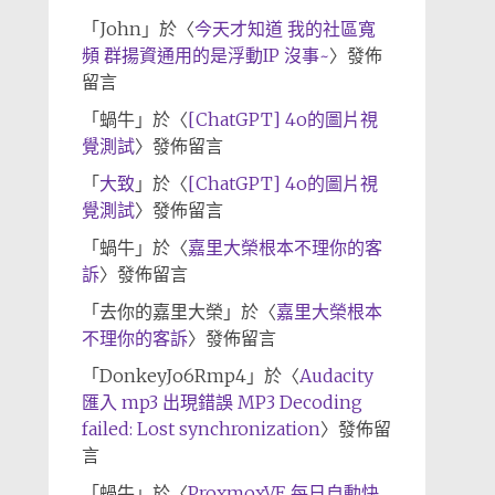
「
John
」於〈
今天才知道 我的社區寬
頻 群揚資通用的是浮動IP 沒事~
〉發佈
留言
「
蝸牛
」於〈
[ChatGPT] 4o的圖片視
覺測試
〉發佈留言
「
大致
」於〈
[ChatGPT] 4o的圖片視
覺測試
〉發佈留言
「
蝸牛
」於〈
嘉里大榮根本不理你的客
訴
〉發佈留言
「
去你的嘉里大榮
」於〈
嘉里大榮根本
不理你的客訴
〉發佈留言
「
DonkeyJo6Rmp4
」於〈
Audacity
匯入 mp3 出現錯誤 MP3 Decoding
failed: Lost synchronization
〉發佈留
言
「
蝸牛
」於〈
ProxmoxVE 每日自動快