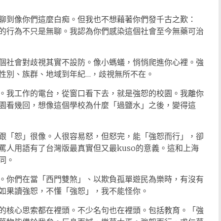
聊到像你們這麼白痴。但我也不想藉著你們發千古之歎：
的行為不只是無聊。我認為你們感染這個社會至今無藥可治
個社會對歧視其實不設防。像小螞蟻，悄悄爬進你心裡。強
性別、族群、地域到年紀…，歧視無所不在。
。我工作的電台，從窗口看下去，就是強恕的校園。我離你
園看幾回，想像這個學校為什麼「過鹽水」之後，變得這
跟「恕」很像。人很容易怒，但怒完，能「強恕而行」，卻
罵人用語有了台灣版最真實但又最kuso的意義。這和上海
同。
。你們在當「西門雙煞」、以欺負孤單遊民為樂時，有沒有
如果讀強恕，不懂「強恕」，我不能怪你。
的核心思索都在裡頭。不少名句也在裡頭。包括教育。「強