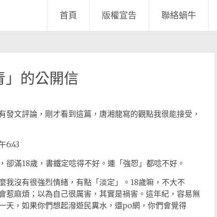
首頁
版權宣告
聯絡蝸牛
青」的公開信
有發文評論，剛才看到這篇，唐湘龍寫的觀點我很能接受，
6:43
，卻滿18歲，書鐵定唸得不好。連「強恕」都唸不好。
麼我沒有很強烈情緒，有點「淡定」。18歲嘛，不大不
會惹麻煩；以為自己很厲害，其實是禍害。這年紀，容易無
一天，如果你們想起潑遊民糞水，還po網，你們會覺得