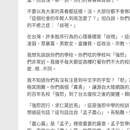
羞，而且愧。那一刻，你們的青春總算過了。
不要以為大家的青春都這樣。沒。大部份都不會無
「這個社會的年輕人到底怎麼了？」坦白說，你們
的不癒之症：「歧視。」
在台灣，許多脫序行為的心理基礎是「歧視」。這
凌弱、眾暴寡、男欺女、富嫌貧，從政治、宗教、
我想先說說你們的學校。你們唸的學校叫「強恕」
們非常近。我幾乎每天都從高樓盯著你們不大的校
麼…嗯…不同。
我不知道你們有沒有注意到中文字的字型？「怒」
極其困難。你們兩個「糞青」，讓源自大陸網路的
的百年名校「強恕」到了台北復校之後的變遷，類
「強恕而行，求仁莫近焉」，這是強恕中學的校訓
想過這句話？這句話出自「孟子盡心」。有點難。
「盡心篇」是「孟子」裡很重要的篇章，孟子哲學