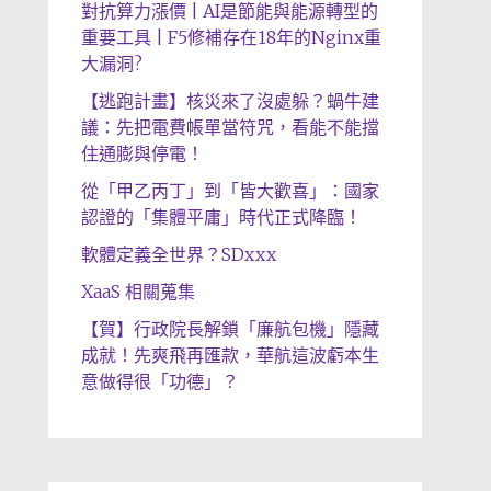
對抗算力漲價 | AI是節能與能源轉型的
重要工具 | F5修補存在18年的Nginx重
大漏洞?
【逃跑計畫】核災來了沒處躲？蝸牛建
議：先把電費帳單當符咒，看能不能擋
住通膨與停電！
從「甲乙丙丁」到「皆大歡喜」：國家
認證的「集體平庸」時代正式降臨！
軟體定義全世界？SDxxx
XaaS 相關蒐集
【賀】行政院長解鎖「廉航包機」隱藏
成就！先爽飛再匯款，華航這波虧本生
意做得很「功德」？