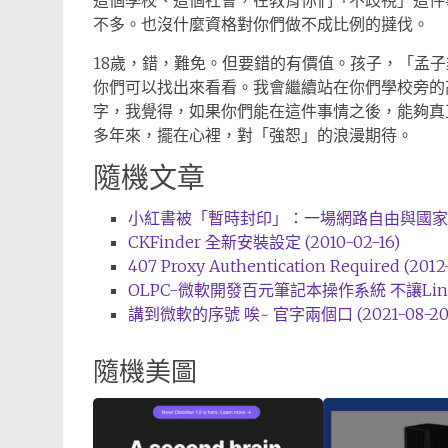
這個學校、這個社會，在教育你們「不歧視」這件
不多。也沒什麼資格對你們做不成比例的撻伐。
18歲，錯，難免。但要錯的有價值。孩子，「孟
你們可以找出來看看。我會繼續站在你們學校旁的
字，我覺得，如果你們能在這件事情之後，能夠真
多年來，擺在心裡，對「強恕」的浪漫期待。
隨機文章
小紅書被「暫時封印」：一場網路自由與國家監管的
CKFinder 全新安裝設定 (2010-02-16)
407 Proxy Authentication Required (2012
OLPC-微軟開發百元筆記本操作系統 不讓Linux獨佔
講到微軟的序號 唉~ 官字兩個口 (2021-08-20
隨機美圖