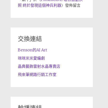
照 終於發現這個神兵利器
〉發佈留言
交換連結
Benson的AI Art
咪咪米米愛編劇
晶典藝飾雷射水晶專賣店
飛來筆網路行銷工作室