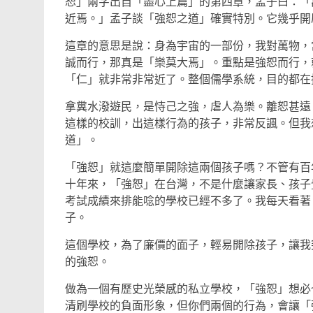
恕」兩字出自「盡心上篇」的第四章，孟子曰：「
近焉。」孟子談「強恕之道」確實特別。它幾乎開
這章的意思是說：身為宇宙的一部份，我對萬物，
誠而行，那真是「樂莫大焉」。重點是強恕而行，
「仁」就非常非常近了。整個儒學系統，目的都在
拿糞水潑遊民，是恃己之強，虐人為樂。離恕甚遠
這樣的校訓，出這樣行為的孩子，非常反諷。但我
道」。
「強恕」就這麼簡單開除這兩個孩子嗎？不管有百
十年來，「強恕」在台灣，不是什麼讓家長、孩子
考試成績來排能唸的學校已經不多了。我每天看著
子。
這個學校，為了廉價的面子，輕易開除孩子，讓我
的強恕。
做為一個有歷史光榮感的私立學校，「強恕」想必
清刷學校的負面形象，但你們兩個的行為，會讓「