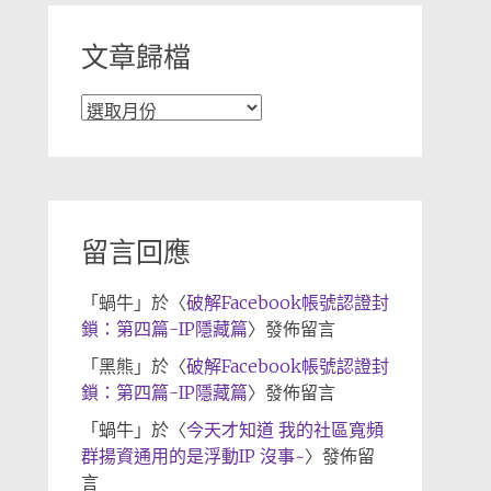
文章歸檔
文
章
歸
檔
留言回應
「
蝸牛
」於〈
破解Facebook帳號認證封
鎖：第四篇-IP隱藏篇
〉發佈留言
「
黑熊
」於〈
破解Facebook帳號認證封
鎖：第四篇-IP隱藏篇
〉發佈留言
「
蝸牛
」於〈
今天才知道 我的社區寬頻
群揚資通用的是浮動IP 沒事~
〉發佈留
言