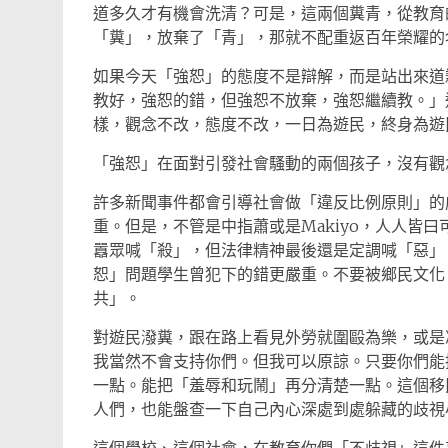
道多久才有機會洗清？可是，這兩個糞青，從教育
「糞」，放棄了「青」，那就不配重返百年榮耀的
如果今天「強恕」的態度不是辯解，而是站出來道
教好，強恕的錯，但強恕不放棄，強恕繼續教。」
樣，觀念不改，態度不改，一日為遊民，終身為遊
「強恕」在面對引發社會騷動的兩個孩子，沒有觀
許多新聞事件都會引導社會做「違反比例原則」的
重。但是，不管是中指蕭或是Makiyo，人人皆
囂眾喊「殺」，但法律精神最後還是定調喊「惡」
恕」問題學生曾犯下的錯更嚴重。不要被鄉民文化
共」。
對遊民潑糞，跟在路上看見外勞就圍毆為樂，或是
我當然不會支持你們。但我可以原諒。只要你們能
一點。能把「羞辱和玩鬧」再分清楚一點。這個移
人們，也能盤查一下自己內心深處到處躲藏的歧視