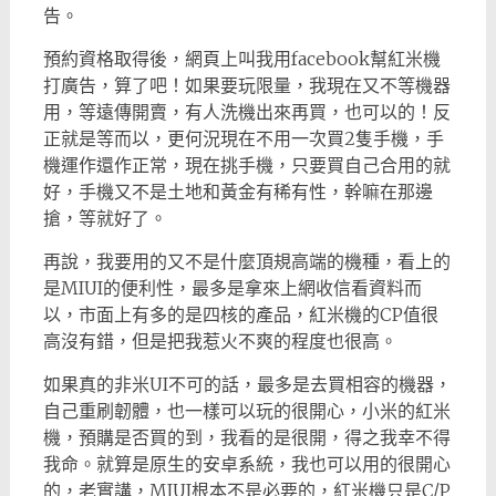
告。
預約資格取得後，網頁上叫我用facebook幫紅米機
打廣告，算了吧！如果要玩限量，我現在又不等機器
用，等遠傳開賣，有人洗機出來再買，也可以的！反
正就是等而以，更何況現在不用一次買2隻手機，手
機運作還作正常，現在挑手機，只要買自己合用的就
好，手機又不是土地和黃金有稀有性，幹嘛在那邊
搶，等就好了。
再說，我要用的又不是什麼頂規高端的機種，看上的
是MIUI的便利性，最多是拿來上網收信看資料而
以，市面上有多的是四核的產品，紅米機的CP值很
高沒有錯，但是把我惹火不爽的程度也很高。
如果真的非米UI不可的話，最多是去買相容的機器，
自己重刷韌體，也一樣可以玩的很開心，小米的紅米
機，預購是否買的到，我看的是很開，得之我幸不得
我命。就算是原生的安卓系統，我也可以用的很開心
的，老實講，MIUI根本不是必要的，紅米機只是C/P