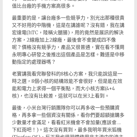
值比台廠的手機方案高很多。
最重要的是，讓台廠多一些競爭力，別光出那種很貴
又不好用的中階機，這是在講誰呢？沒有錯，我在講
宏達電(hTC，陸稱火腿腸)，用的竟然是展訊的解決
方案，2線廠加上2線廠，最後會不會變成四不像
呢？價格沒有競爭力，產品又很普通，實在看不懂周
永明專心研發之後推出這個產品是怎樣。難道是中移
動指定的處理器嗎？
老實講我看完聯發科的8核心方案，我只能說這是一
時之選，8個小核的結構效能不會很好，但是能在效
能和電力上求得一個平衡點，而大小核方案(4+4
核)，也沒有比較差，這就可以在米3上看到。
最後，小米台灣行銷團隊你可以再多收一些預購資
格，再多拿一些個資沒有關係，看你們要超額搶購多
少數量才會滿足，看看紅米機會不會加量(應該會….
下紅雨吧！)。這次沒有買到，最多我明年買米狐機