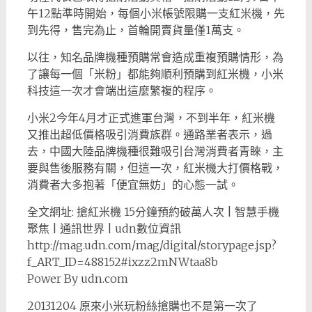
午12點準時開始，每個小米帳號限購一支紅米機，先
到先得，售完為止，首輪開賣貨量僅1萬支。
以往，知名品牌機種預購常會造成重複預購情形，為
了讓每一個「米粉」都能夠順利預購到紅米機，小米
科技這一次才會端出這麼繁複的程序。
小米2今年4月才正式進軍台灣，不到半年，紅米機
又推出超低價格吸引消費族群。通路業者表示，過
去，中國大陸品牌機種很難吸引台灣消費者青睞，主
要與售後服務有關，但這一次，紅米機大打價格戰，
消費者大多抱著「便宜無妨」的心態一試。
全文網址: 搶紅米機 15分鐘預約破萬人次 | 智慧手機
聚焦 | 通訊世界 | udn數位資訊
http://mag.udn.com/mag/digital/storypage.jsp?
f_ART_ID=488152#ixzz2mNWtaa8b
Power By udn.com
20131204 原來小米玩粉絲搶購也不是第一次了