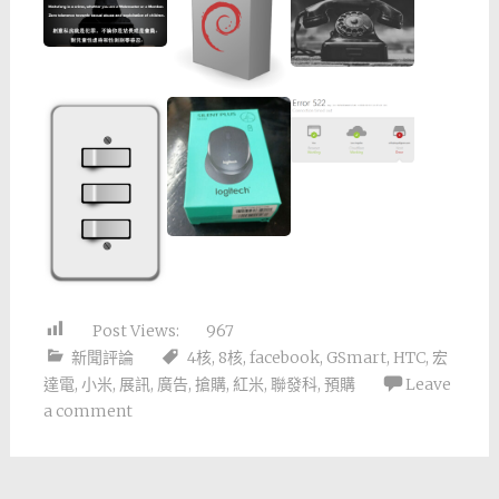
Post Views:
967
新聞評論
4核
,
8核
,
facebook
,
GSmart
,
HTC
,
宏
達電
,
小米
,
展訊
,
廣告
,
搶購
,
紅米
,
聯發科
,
預購
Leave
a comment