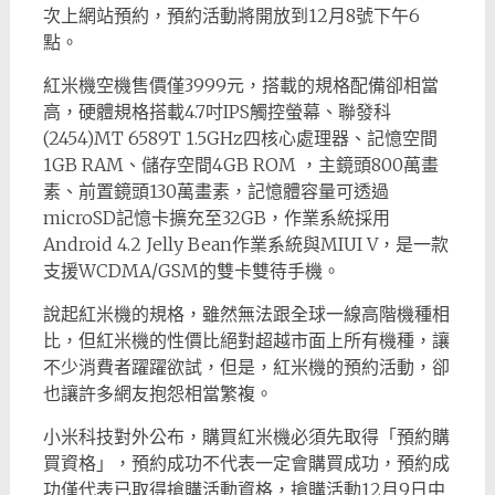
次上網站預約，預約活動將開放到12月8號下午6
點。
紅米機空機售價僅3999元，搭載的規格配備卻相當
高，硬體規格搭載4.7吋IPS觸控螢幕、聯發科
(2454)MT 6589T 1.5GHz四核心處理器、記憶空間
1GB RAM、儲存空間4GB ROM ，主鏡頭800萬畫
素、前置鏡頭130萬畫素，記憶體容量可透過
microSD記憶卡擴充至32GB，作業系統採用
Android 4.2 Jelly Bean作業系統與MIUI V，是一款
支援WCDMA/GSM的雙卡雙待手機。
說起紅米機的規格，雖然無法跟全球一線高階機種相
比，但紅米機的性價比絕對超越市面上所有機種，讓
不少消費者躍躍欲試，但是，紅米機的預約活動，卻
也讓許多網友抱怨相當繁複。
小米科技對外公布，購買紅米機必須先取得「預約購
買資格」，預約成功不代表一定會購買成功，預約成
功僅代表已取得搶購活動資格，搶購活動12月9日中