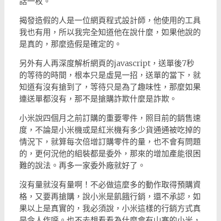
話一枚。
揭發造假的人是一位網頁程式設計師，他使用的工具
我也有用，所以我完全知道他在說什麼，如果他說的
是真的，那麼造假是確定的。
另外有人再深度解析網頁的javascript，送單後7秒
的等待的時間，根本只是虛晃一招，送單的當下，就
知道有沒有搶到了，等待只是為了趣味性，那麼如果
連送單都沒有，那不是搶購詐欺什麼是詐欺。
小米說四個月之前訂購的重要零件，照目前的銷售速
度，不論是小米機或是紅米機有多少貨通通被吃掉的
情況下，就算每次倍增訂購零件的量，也不會有問題
的，更何況他的組裝都是委外，那來的增加產能很困
難的說法。再多一家委外廠就好了。
沒有量就沒有量啊！不必做這麼多的動作取得預購資
格，又要再搶購，說小米是飢餓行銷，還不承認，如
果以上是真實的，我必須說，小米這樣的行銷方式真
是令人作噁。也不去想看看為什麼會有山寨的小米，