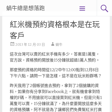
Skip
蝸牛總是想落跑
to
content
紅米機預約資格根本是在玩
客戶
2013 年 12 月 03 日
蝸牛
這次台灣可以賣的紅米手機有多少，答案是1萬隻，
官方說，資格預約開放後15分鐘就超過1萬人預約。
那麼預約資格的時間從12/2中午12:00點到12月8日
下午六點，請問一下是怎樣，這不是在玩米粉群嗎？
昨天我用了2個帳號進去預約，拿到了2個搶購的資
料，如果你有分享到Facebook上，就有機會拿到特
權的F碼，不用搶就可以直接買到紅米機。但是只有1
萬隻可以賣，15分鐘就滿了，為什麼要開放這麼多天
的資格預購，阿不就是為了讓鄉民們免費幫紅米打廣