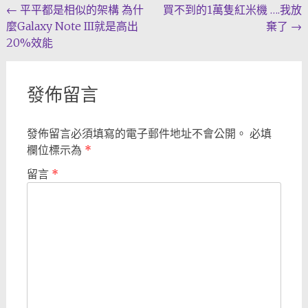
Post
←
平平都是相似的架構 為什
買不到的1萬隻紅米機 ….我放
麼Galaxy Note III就是高出
棄了
→
navigation
20%效能
發佈留言
發佈留言必須填寫的電子郵件地址不會公開。
必填
欄位標示為
*
留言
*