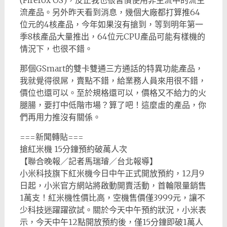
(Firefox OS)，反正我也很習慣使用非主流中的流主
流產品。另外昨天看到消息，幾個大廠都打算推64
位元的4核產品，今年如果沒有搶到，等到明年第一
季8核產品大量推出，64位元CPU產品可能有樣機的
情況下，也很不錯。
那個GSmart的雙卡雙通三方通話的特異功能產品，
我就覺得很屌，賣點不錯，給業務人員來用很不錯，
價位也還可以。至於規格還可以，價格又不給力的火
腿腸，要打中低階市場？算了吧！這麼虛的產品，你
們再用力推沒有關係。
===新聞轉貼===
搶紅米機 15分鐘預約破萬人次
【聯合晚報／記者馬瑞璿／台北報導】
小米科技旗下紅米機今日中午正式開放預約，12月9
日起，小米官方網站將啟動開賣活動，首輪限量銷售
1萬支！紅米機性價比高，空機售價僅3999元，讓不
少科技迷躍躍欲試。關於今天中午預約狀況，小米表
示，今天中午12點開放預約後，僅15分鐘即破1萬人