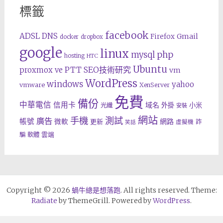
標籤
facebook
ADSL
DNS
Gmail
Firefox
docker
dropbox
google
linux
php
mysql
hosting
HTC
Ubuntu
SEO技術研究
proxmox ve
PTT
vm
WordPress
windows
yahoo
vmware
XenServer
免費
備份
中華電信
信用卡
域名
外掛
小米
光纖
安裝
網站
手機
測試
廣告
帳號
網路
微軟
更新
詐
虛擬機
笑話
雲端
騙
軟體
Copyright © 2026
蝸牛總是想落跑
. All rights reserved. Theme:
Radiate
by ThemeGrill. Powered by
WordPress
.