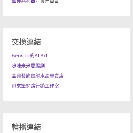
個神兵利器
〉發佈留言
交換連結
Benson的AI Art
咪咪米米愛編劇
晶典藝飾雷射水晶專賣店
飛來筆網路行銷工作室
輪播連結