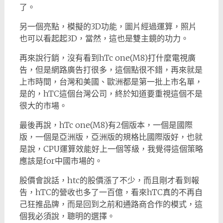
了。
另一個亮點，模擬的3D功能，圖片經過運算，照片
也可以看起起3D，當然，這也是雙主鏡的功力。
再來說行銷，沒有看到hTc one(M8)打什麼電視廣
告，但是網路廣告打很多，這個點很不錯，再來就是
上市時間，台灣和美國、歐洲都是第一批上市名單，
是的，hTC這個台灣公司，終於知道要重視這個不是
很大的市場。
最後再說，hTc one(M8)有2個版本，一個是國際
版，一個是亞洲版，亞洲版的規格比國際版好，也就
是說，CPU運算效能好上一個等級，我覺得這個策略
應該是for中國市場的。
股價會說話，htc的股價漲了不少，而且剛才看到報
告，hTC的營收也多了一百億，看來hTC真的不再自
己狂推品牌，而是回到之前和通路商合作的模式，這
個我必須說，聰明的選擇。