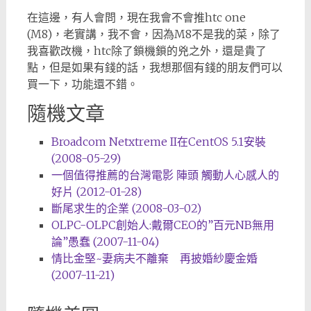
在這邊，有人會問，現在我會不會推htc one
(M8)，老實講，我不會，因為M8不是我的菜，除了
我喜歡改機，htc除了鎖機鎖的兇之外，還是貴了
點，但是如果有錢的話，我想那個有錢的朋友們可以
買一下，功能還不錯。
隨機文章
Broadcom Netxtreme II在CentOS 5.1安裝
(2008-05-29)
一個值得推薦的台灣電影 陣頭 觸動人心感人的
好片 (2012-01-28)
斷尾求生的企業 (2008-03-02)
OLPC-OLPC創始人:戴爾CEO的”百元NB無用
論”愚蠢 (2007-11-04)
情比金堅~妻病夫不離棄 再披婚紗慶金婚
(2007-11-21)