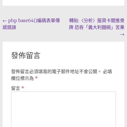
Post
←
php base64()編碼表單傳
轉貼:〈分析〉服貿卡關推骨
遞錯誤
牌 恐吞「義大利麵碗」苦果
navigation
→
發佈留言
發佈留言必須填寫的電子郵件地址不會公開。
必填
欄位標示為
*
留言
*