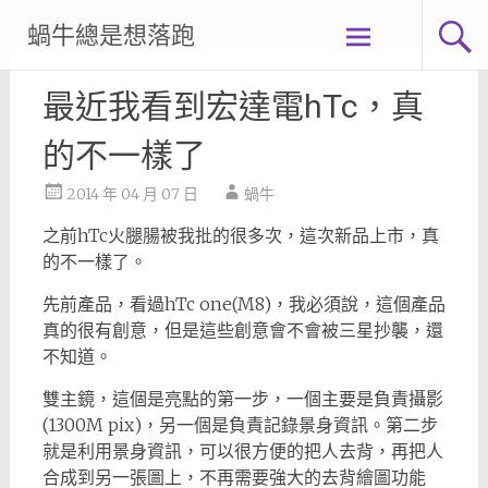
Skip
蝸牛總是想落跑
to
content
最近我看到宏達電hTc，真
的不一樣了
2014 年 04 月 07 日
蝸牛
之前hTc火腿腸被我批的很多次，這次新品上市，真
的不一樣了。
先前產品，看過hTc one(M8)，我必須說，這個產品
真的很有創意，但是這些創意會不會被三星抄襲，還
不知道。
雙主鏡，這個是亮點的第一步，一個主要是負責攝影
(1300M pix)，另一個是負責記錄景身資訊。第二步
就是利用景身資訊，可以很方便的把人去背，再把人
合成到另一張圖上，不再需要強大的去背繪圖功能