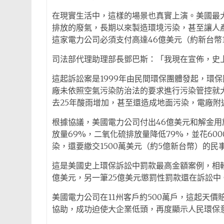
在現實生活中，這樣的場景也真實上演。美國最
排放的廢氣，長期以來製造環境污染，甚至讓人
這家電力公司必須支付高達46億美元（約新台幣1
司法部代理助理部長鄧巴斯：「我現在宣佈，史
這起訴訟案是1999年由民間環保團體發起，環
廠未依照空氣污染防治法的要求進行污染管控就
去25年酸雨增加，甚至還造成地面污染，電廠附
根據協議，美國電力公司付出46億美元和解金
放量69%，二氧化硫排放量降低79%，並花600
染，還要繳交1500萬美元（約5億新台幣）的民
這是美國史上環保訴訟中罰款最高金額案例，相較
億美元，另一筆25億美元懲罰性罰款還在訴訟中
美國電力公司在11州客戶約500萬戶，這起天
協助，成功迫使大企業低頭，再度顯示人民環保