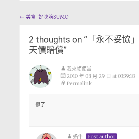
Post
←
美食-好吃滴SUMO
navigation
2 thoughts on “
「永不妥協」
天價賠償
”
我來領便當
2010 年 08 月 29 日 at 03:39:18
Permalink
慘了
蝸牛
Post author