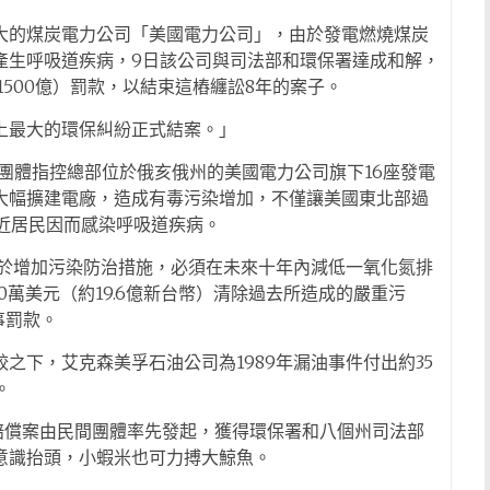
大的煤炭電力公司「美國電力公司」，由於發電燃燒煤炭
產生呼吸道疾病，9日該公司與司法部和環保署達成和解，
500億）罰款，以結束這樁纏訟8年的案子。
上最大的環保糾紛正式結案。」
保團體指控總部位於俄亥俄州的美國電力公司旗下16座發電
大幅擴建電廠，造成有毒污染增加，不僅讓美國東北部過
近居民因而感染呼吸道疾病。
用於增加污染防治措施，必須在未來十年內減低一氧化氮排
0萬美元（約19.6億新台幣）清除過去所造成的嚴重污
事罰款。
之下，艾克森美孚石油公司為1989年漏油事件付出約35
。
價賠償案由民間團體率先發起，獲得環保署和八個州司法部
意識抬頭，小蝦米也可力搏大鯨魚。