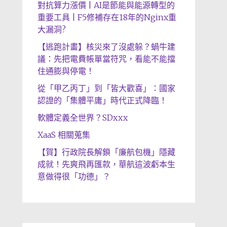
對抗算力漲價 | AI是節能與能源轉型的
重要工具 | F5修補存在18年的Nginx重
大漏洞?
【逃跑計畫】核災來了沒處躲？蝸牛建
議：先把電費帳單當符咒，看能不能擋
住通膨與停電！
從「甲乙丙丁」到「皆大歡喜」：國家
認證的「集體平庸」時代正式降臨！
軟體定義全世界？SDxxx
XaaS 相關蒐集
【賀】行政院長解鎖「廉航包機」隱藏
成就！先爽飛再匯款，華航這波虧本生
意做得很「功德」？