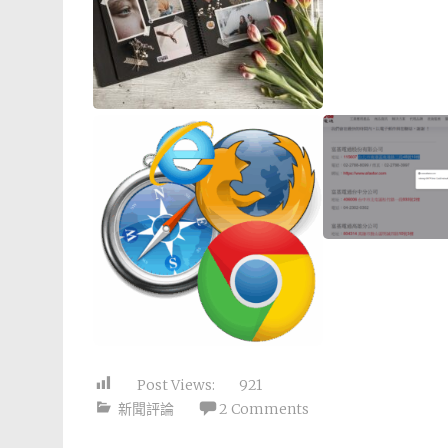
Post Views:
921
新聞評論
2 Comments