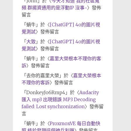
「
John
」於〈
今天才知道 我的社區寬
頻 群揚資通用的是浮動IP 沒事~
〉發佈
留言
「
蝸牛
」於〈
[ChatGPT] 4o的圖片視
覺測試
〉發佈留言
「
大致
」於〈
[ChatGPT] 4o的圖片視
覺測試
〉發佈留言
「
蝸牛
」於〈
嘉里大榮根本不理你的客
訴
〉發佈留言
「
去你的嘉里大榮
」於〈
嘉里大榮根本
不理你的客訴
〉發佈留言
「
DonkeyJo6Rmp4
」於〈
Audacity
匯入 mp3 出現錯誤 MP3 Decoding
failed: Lost synchronization
〉發佈留
言
「
蝸牛
」於〈
ProxmoxVE 每日自動快
照 終於發現這個神兵利器
〉發佈留言