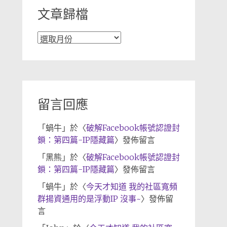
文章歸檔
文
章
歸
檔
留言回應
「
蝸牛
」於〈
破解Facebook帳號認證封
鎖：第四篇-IP隱藏篇
〉發佈留言
「
黑熊
」於〈
破解Facebook帳號認證封
鎖：第四篇-IP隱藏篇
〉發佈留言
「
蝸牛
」於〈
今天才知道 我的社區寬頻
群揚資通用的是浮動IP 沒事~
〉發佈留
言