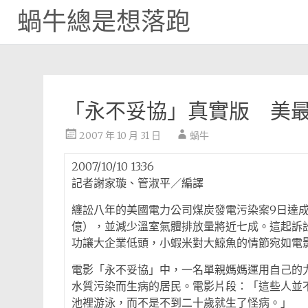
蝸牛總是想落跑
Skip
to
content
「永不妥協」真實版 美最
2007 年 10 月 31 日
蝸牛
2007/10/10 13:36
記者謝家璇、管淑平／編譯
纏訟八年的美國電力公司煤炭發電污染案9日達成
億），並減少溫室氣體排放量將近七成。這起訴
功讓大企業低頭，小蝦米對大鯨魚的情節宛如電
電影「永不妥協」中，一名單親媽媽運用自己的
水質污染而生病的居民。電影片段：「這些人並
池裡游泳，而不是不到二十歲就生了怪病。」