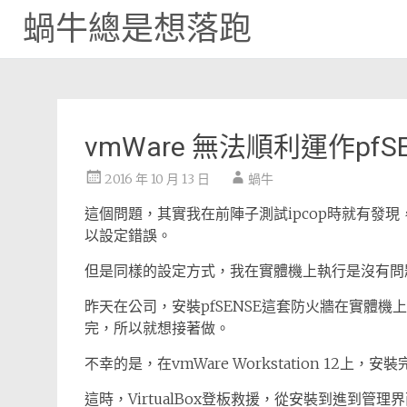
蝸牛總是想落跑
Skip
to
content
vmWare 無法順利運作pfSEN
2016 年 10 月 13 日
蝸牛
這個問題，其實我在前陣子測試ipcop時就有發現
以設定錯誤。
但是同樣的設定方式，我在實體機上執行是沒有問題
昨天在公司，安裝pfSENSE這套防火牆在實體機上
完，所以就想接著做。
不幸的是，在vmWare Workstation 1
這時，VirtualBox登板救援，從安裝到進到