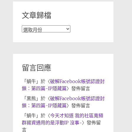
文章歸檔
文
章
歸
檔
留言回應
「
蝸牛
」於〈
破解Facebook帳號認證封
鎖：第四篇-IP隱藏篇
〉發佈留言
「
黑熊
」於〈
破解Facebook帳號認證封
鎖：第四篇-IP隱藏篇
〉發佈留言
「
蝸牛
」於〈
今天才知道 我的社區寬頻
群揚資通用的是浮動IP 沒事~
〉發佈留
言