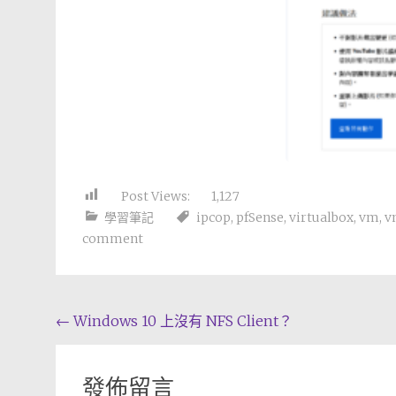
Post Views:
1,127
學習筆記
ipcop
,
pfSense
,
virtualbox
,
vm
,
v
comment
Post
←
Windows 10 上沒有 NFS Client？
navigation
發佈留言