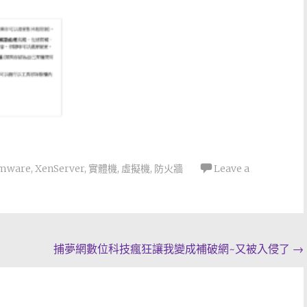
mware
,
XenServer
,
實體機
,
虛擬機
,
防火牆
Leave a
捕夢網數位科技瘋狂讓我變成補破網~又被入侵了
→