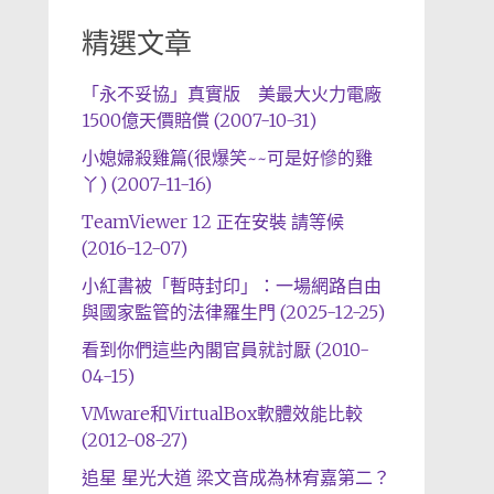
精選文章
「永不妥協」真實版 美最大火力電廠
1500億天價賠償 (2007-10-31)
小媳婦殺雞篇(很爆笑~~可是好慘的雞
丫) (2007-11-16)
TeamViewer 12 正在安裝 請等候
(2016-12-07)
小紅書被「暫時封印」：一場網路自由
與國家監管的法律羅生門 (2025-12-25)
看到你們這些內閣官員就討厭 (2010-
04-15)
VMware和VirtualBox軟體效能比較
(2012-08-27)
追星 星光大道 梁文音成為林宥嘉第二？