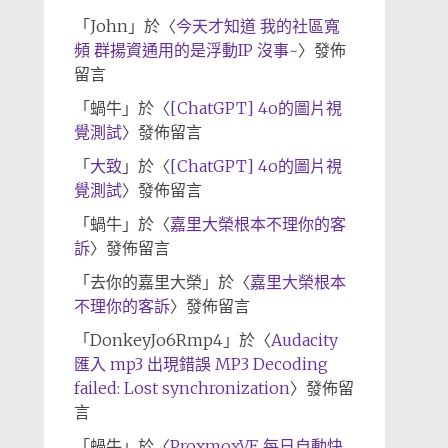
「
John
」於〈
今天才知道 我的社區寬
頻 群揚資通用的是浮動IP 沒事~
〉發佈
留言
「
蝸牛
」於〈
[ChatGPT] 4o的圖片視
覺測試
〉發佈留言
「
大致
」於〈
[ChatGPT] 4o的圖片視
覺測試
〉發佈留言
「
蝸牛
」於〈
嘉里大榮根本不理你的客
訴
〉發佈留言
「
去你的嘉里大榮
」於〈
嘉里大榮根本
不理你的客訴
〉發佈留言
「
DonkeyJo6Rmp4
」於〈
Audacity
匯入 mp3 出現錯誤 MP3 Decoding
failed: Lost synchronization
〉發佈留
言
「
蝸牛
」於〈
ProxmoxVE 每日自動快