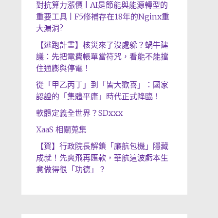
對抗算力漲價 | AI是節能與能源轉型的
重要工具 | F5修補存在18年的Nginx重
大漏洞?
【逃跑計畫】核災來了沒處躲？蝸牛建
議：先把電費帳單當符咒，看能不能擋
住通膨與停電！
從「甲乙丙丁」到「皆大歡喜」：國家
認證的「集體平庸」時代正式降臨！
軟體定義全世界？SDxxx
XaaS 相關蒐集
【賀】行政院長解鎖「廉航包機」隱藏
成就！先爽飛再匯款，華航這波虧本生
意做得很「功德」？