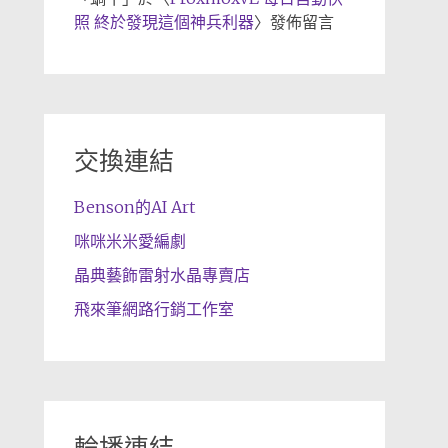
照 終於發現這個神兵利器
〉發佈留言
交換連結
Benson的AI Art
咪咪米米愛編劇
晶典藝飾雷射水晶專賣店
飛來筆網路行銷工作室