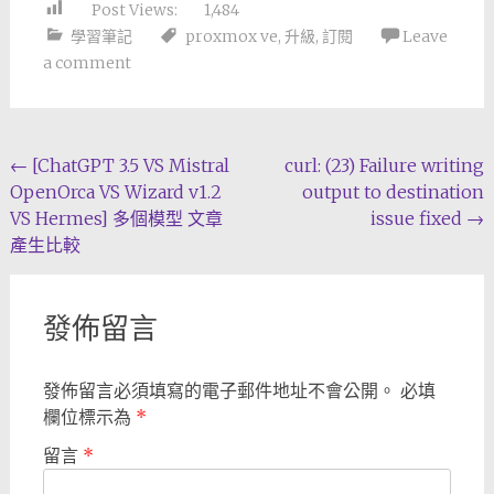
Post Views:
1,484
學習筆記
proxmox ve
,
升級
,
訂閱
Leave
a comment
Post
←
[ChatGPT 3.5 VS Mistral
curl: (23) Failure writing
OpenOrca VS Wizard v1.2
output to destination
navigation
VS Hermes] 多個模型 文章
issue fixed
→
產生比較
發佈留言
發佈留言必須填寫的電子郵件地址不會公開。
必填
欄位標示為
*
留言
*