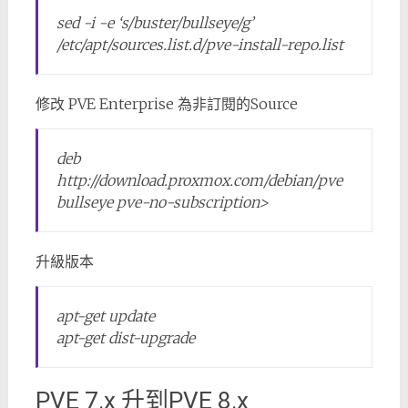
sed -i -e ‘s/buster/bullseye/g’
/etc/apt/sources.list.d/pve-install-repo.list
修改 PVE Enterprise 為非訂閱的Source
deb
http://download.proxmox.com/debian/pve
bullseye pve-no-subscription>
升級版本
apt-get update
apt-get dist-upgrade
PVE 7.x 升到PVE 8.x