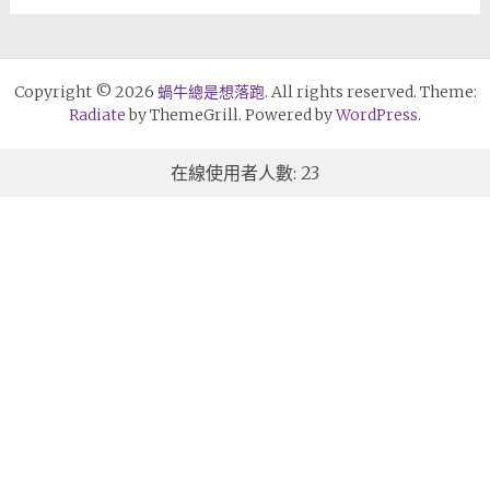
Copyright © 2026
蝸牛總是想落跑
. All rights reserved. Theme:
Radiate
by ThemeGrill. Powered by
WordPress
.
在線使用者人數: 23