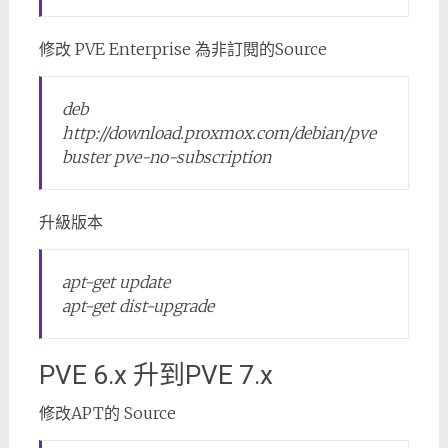
修改 PVE Enterprise 為非訂閱的Source
deb
http://download.proxmox.com/debian/pve
buster pve-no-subscription
升級版本
apt-get update
apt-get dist-upgrade
PVE 6.x 升到PVE 7.x
修改APT的 Source