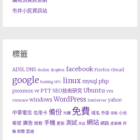
市井小民資訊站
標籤
facebook
ADSL
DNS
Gmail
Firefox
docker
dropbox
google
linux
php
mysql
hosting
HTC
Ubuntu
SEO技術研究
proxmox ve
PTT
vm
WordPress
windows
yahoo
vmware
XenServer
免費
備份
中華電信
信用卡
域名
外掛
小米
光纖
安裝
網站
手機
測試
廣告
帳號
網路
微軟
更新
詐
虛擬機
笑話
雲端
騙
軟體