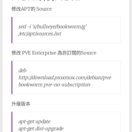
修改APT的 Source
sed -i ‘s/bullseye/bookworm/g’
/etc/apt/sources.list
修改 PVE Enterprise 為非訂閱的Source
deb
http://download.proxmox.com/debian/pve
bookworm pve-no-subscription
升級版本
apt-get update
apt-get dist-upgrade