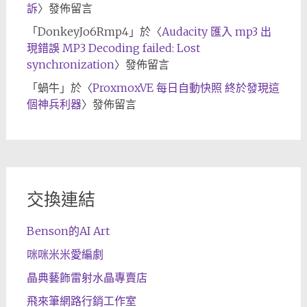
訴
〉發佈留言
「
DonkeyJo6Rmp4
」於〈
Audacity 匯入 mp3 出
現錯誤 MP3 Decoding failed: Lost
synchronization
〉發佈留言
「
蝸牛
」於〈
ProxmoxVE 每日自動快照 終於發現這
個神兵利器
〉發佈留言
交換連結
Benson的AI Art
咪咪米米愛編劇
晶典藝飾雷射水晶專賣店
飛來筆網路行銷工作室