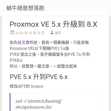
Skip
蝸牛總是想落跑
to
content
Proxmox VE 5.x 升級到 8.X
2024 年 01 月 31 日
蝸牛
如
先前文章
所述，我有一個舊機器，只能安裝
Proxmox VE(以下簡稱PVE) 5.x版
PVE8 提出之後，我手邊還蠻多台PVE 7.x 升到
PVE8.x
所以，就整理一篇文章，一起整合起來
PVE 5.x 升到PVE 6.x
修改APT的 Source
sed -i ‘s/stretch/buster/g’
/etc/apt/sources.list