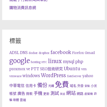
購物消費訊息網
標籤
facebook
ADSL
DNS
Gmail
Firefox
docker
dropbox
google
linux
php
mysql
hosting
HTC
Ubuntu
SEO技術研究
proxmox ve
PTT
vm
WordPress
windows
yahoo
vmware
XenServer
免費
備份
中華電信
信用卡
域名
外掛
小米
光纖
安裝
網站
手機
測試
廣告
帳號
網路
微軟
更新
詐
虛擬機
笑話
雲端
騙
軟體