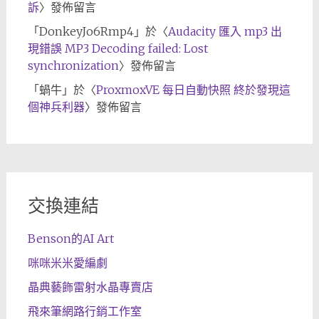
訴
〉發佈留言
「
DonkeyJo6Rmp4
」於〈
Audacity 匯入 mp3 出
現錯誤 MP3 Decoding failed: Lost
synchronization
〉發佈留言
「
蝸牛
」於〈
ProxmoxVE 每日自動快照 終於發現這
個神兵利器
〉發佈留言
交換連結
Benson的AI Art
咪咪米米愛編劇
晶典藝飾雷射水晶專賣店
飛來筆網路行銷工作室