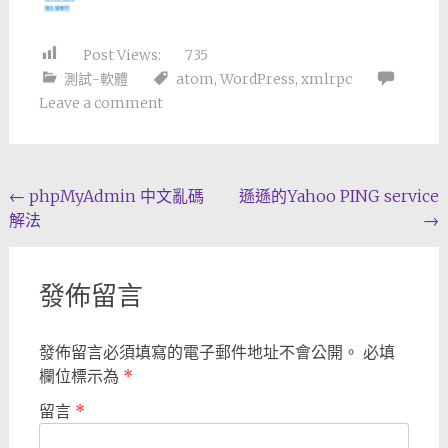
Post Views:
735
測試-軟體
atom
,
WordPress
,
xmlrpc
Leave a comment
Post
←
phpMyAdmin 中文亂碼
遜遜的Yahoo PING service
解法
→
navigation
發佈留言
發佈留言必須填寫的電子郵件地址不會公開。
必填
欄位標示為
*
留言
*