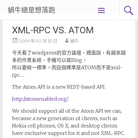
Skip
蝸牛總是想落跑
to
content
XML-RPC VS. ATOM
2009 年 02 月 10 日
蝸牛
今天看了wordpress的官方論壇，裡面說，有越來越
多的作業系統、手機可以寫Blog，
所以要統一標準，而這個標準是ATOM而不是xml-
rpc….
The Atom API is a new REST-based API:
http://atomenabled.org/
We should support all of the Atom API we can,
because a new generation of clients, such as
Nokia cell phones, OS X, and desktop clients
have exclusive support for it and not XML-RPC.