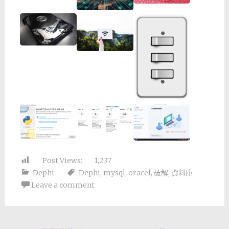
Post Views:
1,237
Dephi
Dephi
,
mysql
,
oracel
,
破解
,
資料庫
Leave a comment