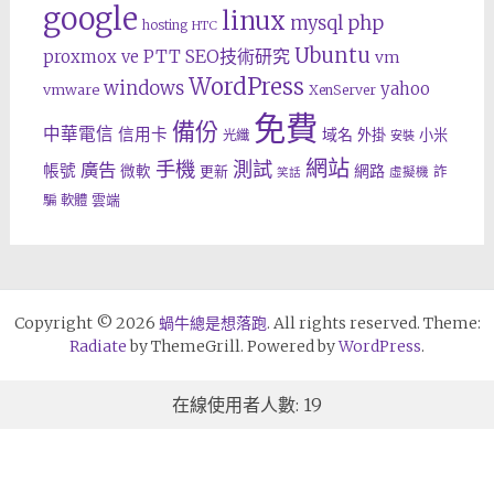
google
linux
php
mysql
hosting
HTC
Ubuntu
SEO技術研究
proxmox ve
PTT
vm
WordPress
windows
yahoo
vmware
XenServer
免費
備份
中華電信
信用卡
域名
外掛
小米
光纖
安裝
網站
手機
測試
廣告
帳號
網路
微軟
更新
詐
虛擬機
笑話
雲端
騙
軟體
Copyright © 2026
蝸牛總是想落跑
. All rights reserved. Theme:
Radiate
by ThemeGrill. Powered by
WordPress
.
在線使用者人數: 19