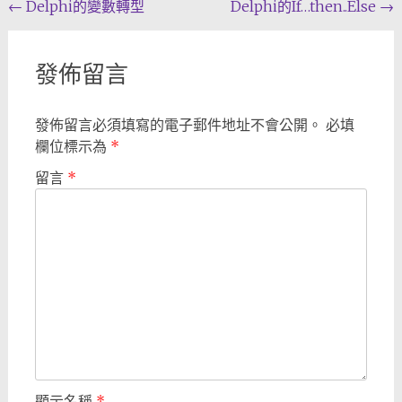
Post
←
Delphi的變數轉型
Delphi的If…then..Else
→
navigation
發佈留言
發佈留言必須填寫的電子郵件地址不會公開。
必填
欄位標示為
*
留言
*
顯示名稱
*