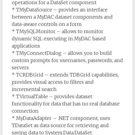
operations for a DataSet component
* TMyDataSource – provides an interface
between a MyDAC dataset components and
data-aware controls on a form
* TMySQLMonitor – allows to monitor
dynamic SQL executing in MyDAC based
applications
* TMyConnectDialog – allows you to build
custom prompts for usernames, passwords, and
servers
* TCRDBGrid – extends TDBGrid capabilities,
provides visual access to filters and
incremental search
* TVirtualTable – provides dataset
functionality for data that has no real database
connection
* MyDataAdapter – .NET component, uses
TDataSet as data source for retrieving and
saving data to System.Data.DataSet