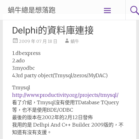
Skip
蝸牛總是想落跑
to
content
Delphi的資料庫連接
2009 年 07 月 18 日
蝸牛
1.dbexpress
2.ado
3.myodbc
4.3rd party object(Tmysql/zeros/MyDAC)
Tmysql
http://www.productivity.org/projects/tmysql/
看了介紹，Tmysql沒有使用TDatabase TQuery
等，也不是使用BDE/ODBC
最後的版本在2002年的2月12日發佈
我用的是 Delhpi And C++ Builder 2009版的，不
知道有沒有支援。