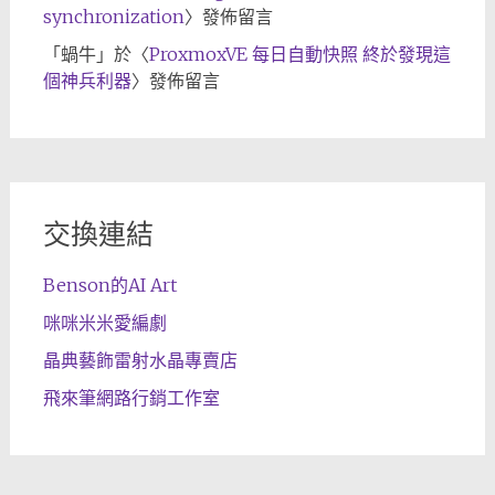
synchronization
〉發佈留言
「
蝸牛
」於〈
ProxmoxVE 每日自動快照 終於發現這
個神兵利器
〉發佈留言
交換連結
Benson的AI Art
咪咪米米愛編劇
晶典藝飾雷射水晶專賣店
飛來筆網路行銷工作室