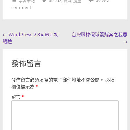
學習筆記
discuz
,
會員
,
流量
Leave a
comment
Post
←
WordPress 2.8.4 MU 初
台灣職棒假球簽賭案之我思
體驗
→
navigation
發佈留言
發佈留言必須填寫的電子郵件地址不會公開。
必填
欄位標示為
*
留言
*