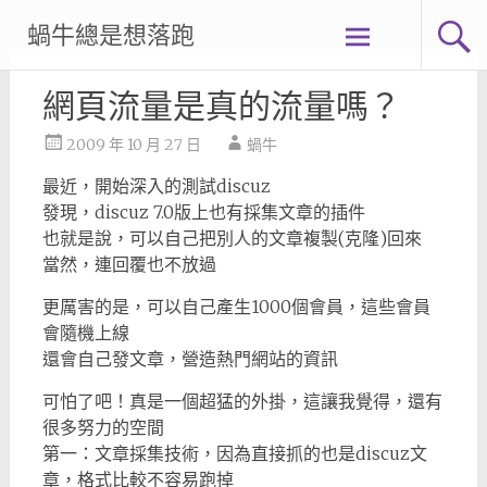
Skip
蝸牛總是想落跑
to
content
網頁流量是真的流量嗎？
2009 年 10 月 27 日
蝸牛
最近，開始深入的測試discuz
發現，discuz 7.0版上也有採集文章的插件
也就是說，可以自己把別人的文章複製(克隆)回來
當然，連回覆也不放過
更厲害的是，可以自己產生1000個會員，這些會員
會隨機上線
還會自己發文章，營造熱門網站的資訊
可怕了吧！真是一個超猛的外掛，這讓我覺得，還有
很多努力的空間
第一：文章採集技術，因為直接抓的也是discuz文
章，格式比較不容易跑掉