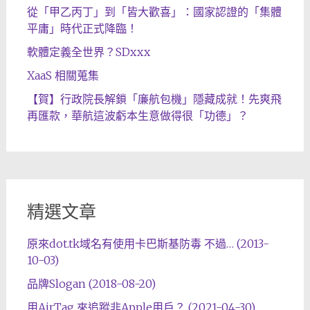
從「甲乙丙丁」到「皆大歡喜」：國家認證的「集體
平庸」時代正式降臨！
軟體定義全世界？SDxxx
XaaS 相關蒐集
【賀】行政院長解鎖「廉航包機」隱藏成就！先爽飛
再匯款，華航這波虧本生意做得很「功德」？
精選文章
原來dot.tk域名有使用卡巴斯基防毒 不過… (2013-
10-03)
品牌Slogan (2018-08-20)
用AirTag 來追蹤非Apple用戶？ (2021-04-30)