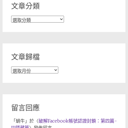
文章分類
文
章
分
類
文章歸檔
文
章
歸
檔
留言回應
「
蝸牛
」於〈
破解Facebook帳號認證封鎖：第四篇-
IP隱藏篇
〉發佈留言