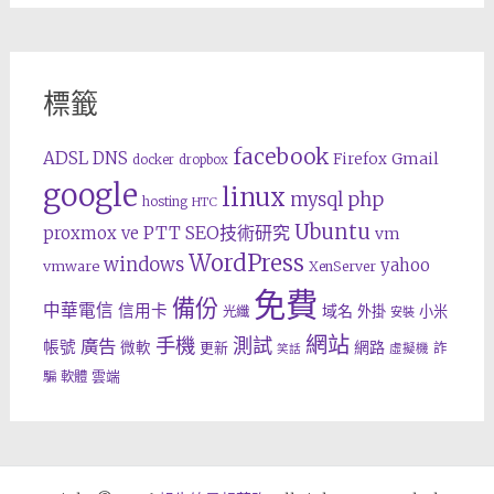
標籤
facebook
ADSL
DNS
Gmail
Firefox
docker
dropbox
google
linux
php
mysql
hosting
HTC
Ubuntu
SEO技術研究
proxmox ve
PTT
vm
WordPress
windows
yahoo
vmware
XenServer
免費
備份
中華電信
信用卡
域名
外掛
小米
光纖
安裝
網站
手機
測試
廣告
帳號
網路
微軟
更新
詐
虛擬機
笑話
雲端
騙
軟體