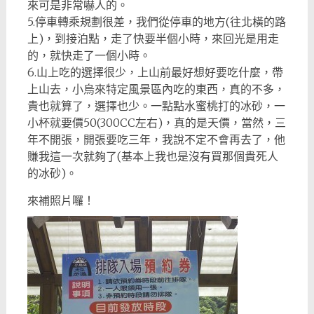
來可是非常嚇人的。
5.停車轉乘規劃很差，我們從停車的地方(往北橫的路
上)，到接泊點，走了快要半個小時，來回光是用走
的，就快走了一個小時。
6.山上吃的選擇很少，上山前最好想好要吃什麼，帶
上山去，小烏來特定風景區內吃的東西，真的不多，
貴也就算了，選擇也少。一點點水蜜桃打的冰砂，一
小杯就要價50(300CC左右)，真的是天價，當然，三
年不開張，開張要吃三年，我說不定不會再去了，他
賺我這一次就夠了(基本上我也是沒有買那個貴死人
的冰砂)。
來補照片囉！