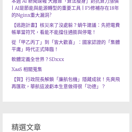
本週 AI 新聞速報 大廠靠「算法瘦身」對抗算力漲價
| AI是節能與能源轉型的重要工具 | F5修補存在18年
的Nginx重大漏洞?
【逃跑計畫】核災來了沒處躲？蝸牛建議：先把電費
帳單當符咒，看能不能擋住通膨與停電！
從「甲乙丙丁」到「皆大歡喜」：國家認證的「集體
平庸」時代正式降臨！
軟體定義全世界？SDxxx
XaaS 相關蒐集
【賀】行政院長解鎖「廉航包機」隱藏成就！先爽飛
再匯款，華航這波虧本生意做得很「功德」？
精選文章