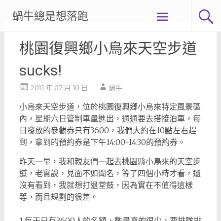
Skip
蝸牛總是想落跑
to
content
桃園復興鄉小烏來天空步道
sucks!
2011 年 07 月 10 日
蝸牛
小烏來天空步道，位於桃園復興鄉小烏來特定風景區
內，星期六日管制車量進出，通通要去搭接泊車，每
日發放的參觀券只有3600，我們大約在10點左右趕
到，拿到的預約券是下午14:00~14:30的預約券。
昨天一早，我和親友們一起去桃園縣小鳥來的天空步
道，老實說，見面不如聞名，等了四個小時才看，還
沒有看到，我就想打退堂鼓，因為實在不值得這樣
等，而且規劃的很差。
1.每天只有3600人的名額，數量真的很少，要排隊排