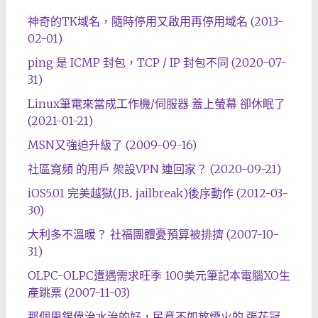
神奇的TK域名，隨時停用又啟用再停用域名 (2013-
02-01)
ping 是 ICMP 封包，TCP / IP 封包不同 (2020-07-
31)
Linux筆電來當成工作機/伺服器 蓋上螢幕 卻休眠了
(2021-01-21)
MSN又強迫升級了 (2009-09-16)
社區寬頻 的用戶 架設VPN 連回家？ (2020-09-21)
iOS5.01 完美越獄(JB.. jailbreak)後序動作 (2012-03-
30)
大利多不溫暖？ 社福團體憂預算被排擠 (2007-10-
31)
OLPC-OLPC遭遇需求旺季 100美元筆記本電腦XO生
產跳票 (2007-11-03)
那個周錫偉治水治的好，民意不如放煙火的 張花冠