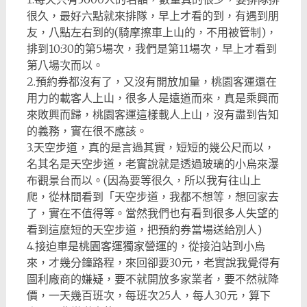
很久，最好六點就來排隊，早上才看的到，有遇到朋
友，八點左右到的(騎摩擦車上山的，不用被管制)，
排到10:30的第5場次，我們是第11場次，早上才看到
第八場次而以。
2.預約券都沒有了，又沒有開放加量，桃園客運還在
用力的載客人上山，很多人是遠道而來，真是乘興而
來敗興而歸，桃園客運這樣載人上山，沒有盡到告知
的義務，實在很不應該。
3.天空步道，真的是言過其實，短短的幾公尺而以，
名其名是天空步道，老實說就是透過玻璃的小烏來瀑
布觀景台而以。(因為要等很久，所以我有往山上
爬，從林間看到「天空步道，我都不想等，想回家去
了，實在不值得等。當然我們也有看到很多人失望的
看到這麼短的天空步道，把預約券當場送給別人)
4.接迫車是桃園客運獨家營運的，從接泊站到小烏
來，才幾分鐘路程，來回卻要30元，老實說我覺得有
圖利廠商的嫌疑，要不就開放多家業者，要不然就降
價，一天幾百班次，每班次25人，每人30元，算下