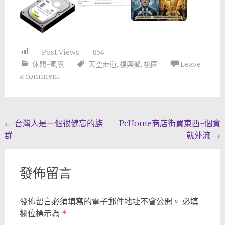
Post Views:
854
休閒-風景
天空步道
,
復興鄉
,
桃園
Leave
a comment
Post
←
台灣人是一個很健忘的族
PcHome商店街買東西-個資
群
就外流
→
navigation
發佈留言
發佈留言必須填寫的電子郵件地址不會公開。
必填
欄位標示為
*