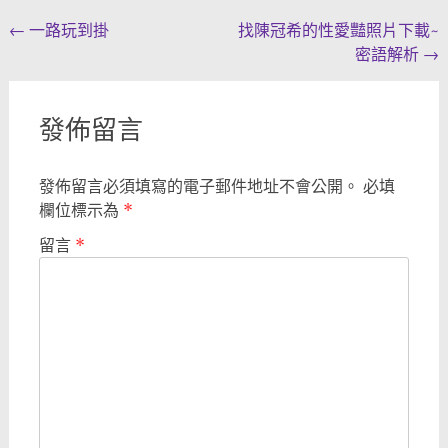
Post
←
一路玩到掛
找陳冠希的性愛豔照片下載~
密語解析
→
navigation
發佈留言
發佈留言必須填寫的電子郵件地址不會公開。
必填
欄位標示為
*
留言
*