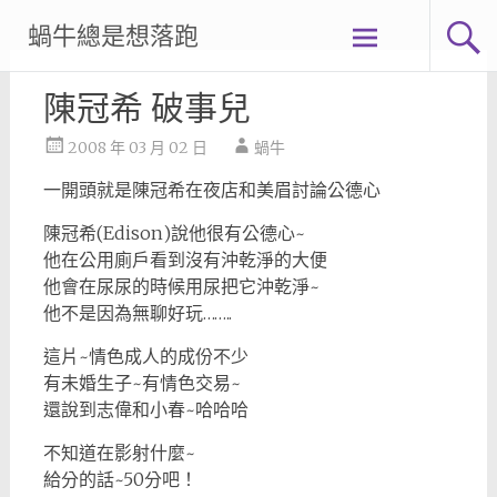
Skip
蝸牛總是想落跑
to
content
陳冠希 破事兒
2008 年 03 月 02 日
蝸牛
一開頭就是陳冠希在夜店和美眉討論公德心
陳冠希(Edison)說他很有公德心~
他在公用廁戶看到沒有沖乾淨的大便
他會在尿尿的時候用尿把它沖乾淨~
他不是因為無聊好玩……..
這片~情色成人的成份不少
有未婚生子~有情色交易~
還說到志偉和小春~哈哈哈
不知道在影射什麼~
給分的話~50分吧！