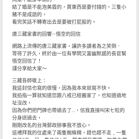
結了婚是不能泡美眉的，買東西是要付錢的，三隻小
豬不是成語的，
看完笑話不轉寄出去是要被打屁股的。
唐三藏家書的回響–悟空的回信
網路上流傳的唐三藏家書，讓許多讀者為之笑倒．
等待了許久，終於由一位有學問又富幽默感的長官幫
悟空回信了！
謹分享給大家～
三藏吾師敬上：
我這封信也寫的很慢，因為我本來就寫不快。
我掐指一算就知道您跟八戒已經搬家了，也知道過地
址沒改，
因為你們把門牌也帶過去了…，信我直接叫宋七粒的
分身送過去，
剛剛改名的台灣郵政辦事我不放心。
這禮拜我的住處來了兩隻蜘蛛精，趕也趕不走﹐一隻