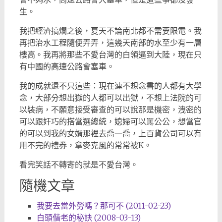
生。
我把經濟搞爛之後，夏天不論南北都不需要限電。我
再把治水工程隨便弄弄，這幾天南部的水至少有一層
樓高。我再將那些不愛台灣的白領逼到大陸，現在只
有中國的高速公路會塞車。
我的成就還不只這些：現在連不想念書的人都有大學
念，大部分想出獄的人都可以出獄，不想上法院的可
以裝病，不願意接受審查的可以說那是機密，洩密的
可以跟奸巧的搭當選總統，媳婦可以罵公公，想當官
的可以到我的女婿那裡去喬一喬，上百貨公司可以有
用不完的禮券，拿麥克風的常常被K。
看完笑話不轉寄的就是不愛台灣。
隨機文章
我要去當外勞嗎？那可不 (2011-02-23)
白頭偕老的秘訣 (2008-03-13)