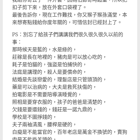
扣子剪下來，放在外套口袋裡了。
最後告訴你，現在工作難找，你又猴子猴孫滿堂，本
來想寄點錢給你度年關的，可惜信封已經封上了。
PS：別忘了給孩子們講講我們很久很久很久以前的
事：
那時候天是藍的，水是綠的，
莊稼是長在地裡的，豬肉是可以放心吃的，
耗子是怕貓的，強盜是怕捕快的，
法庭是講理的，殺人是要償命的，
結婚是先談戀愛的，理髮店是只管頭頂的，
藥是可以治病的，大夫是救死扶傷的，
拍電影是不需要陪導演睡覺的，
照相是要穿衣服的，孩子的爸爸是清楚的，
欠錢是要還錢的，錢莊是一諾九鼎的，
學校是不圖掙錢的，
夫子兩袖清風，腰桿是硬的，
白癡是不能當官的，百年老店是萬金不換號的，賣狗
肉是不能掛羊頭的，