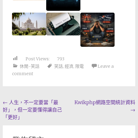
Post Views:
793
休閒-笑話
笑話
,
經濟
,
限電
Leave a
comment
Post
←
人生，不一定要當「最
Kwikphp網路空間統計資料
好」，但一定要懂得讓自己
→
navigation
「更好」