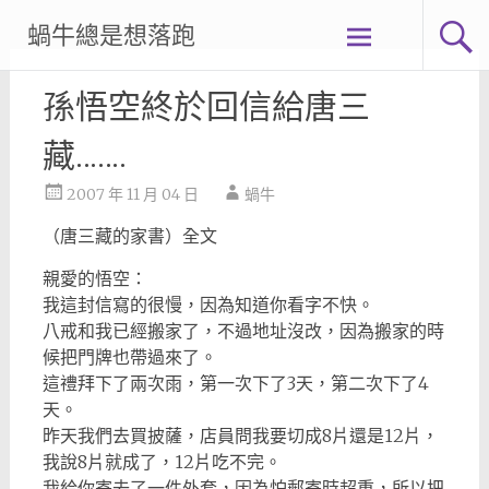
Skip
蝸牛總是想落跑
to
content
孫悟空終於回信給唐三
藏…….
2007 年 11 月 04 日
蝸牛
（唐三藏的家書）全文
親愛的悟空：
我這封信寫的很慢，因為知道你看字不快。
八戒和我已經搬家了，不過地址沒改，因為搬家的時
候把門牌也帶過來了。
這禮拜下了兩次雨，第一次下了3天，第二次下了4
天。
昨天我們去買披薩，店員問我要切成8片還是12片，
我說8片就成了，12片吃不完。
我給你寄去了一件外套，因為怕郵寄時超重，所以把