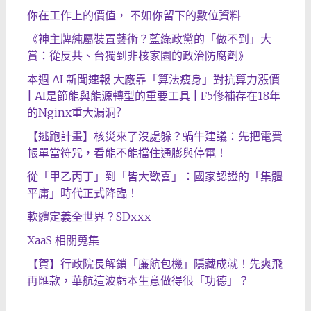
你在工作上的價值， 不如你留下的數位資料
《神主牌純屬裝置藝術？藍綠政黨的「做不到」大
賞：從反共、台獨到非核家園的政治防腐劑》
本週 AI 新聞速報 大廠靠「算法瘦身」對抗算力漲價
| AI是節能與能源轉型的重要工具 | F5修補存在18年
的Nginx重大漏洞?
【逃跑計畫】核災來了沒處躲？蝸牛建議：先把電費
帳單當符咒，看能不能擋住通膨與停電！
從「甲乙丙丁」到「皆大歡喜」：國家認證的「集體
平庸」時代正式降臨！
軟體定義全世界？SDxxx
XaaS 相關蒐集
【賀】行政院長解鎖「廉航包機」隱藏成就！先爽飛
再匯款，華航這波虧本生意做得很「功德」？