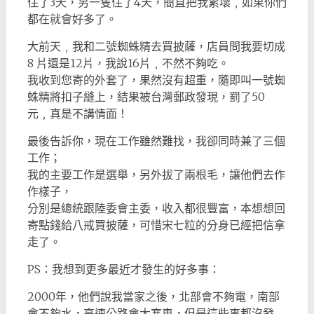
住了3天，另一隻住了4天，簡直把我累壞﹐如果你們
都在就會好多了。
大前天﹐我和二號蜘蛛精去買披薩，店員問我要切成
8 片還是12片，我說16片﹐不然不夠吃。
我收到您寄的外套了，果然沒有超重，隨即叫一號蜘
蛛精將扣子縫上，結果被台灣郵政發現，罰了50
元﹐真是不講情面！
最後告訴你，現在工作雖然難找，我卻同時兼了三個
工作；
我的主要工作是選舉，另外拔了兩根毛，讓他們去作
作樣子，
分別是總統跟陸委會主委，收入都很豐富，本想想回
寄點錢給八戒買披薩，可惜宋七粒的分身已經把信拿
走了。
PS：我想到更多最近才發生的好多事：
2000年，他們說我當家之後，北部會不夠電，南部
會不夠水，高速公路會大塞車，但是這些事都沒發