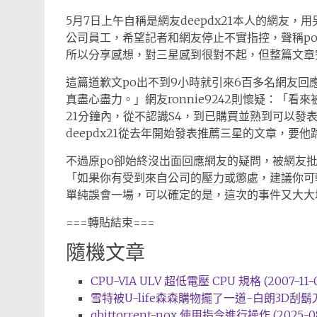
5月7日上午自稱是網友deepdx21本人的網友
公司員工，希望記者和網友停止不實指控，聲稱p
所以分享感想，對三星感到很對不起，但整篇文章
這篇道歉文po出不到9小時就引來6百多名網友回應，
真盡心盡力。」網友ronnie9242則懷疑：「
21分鐘內，從不認識S4，到已購買並熟到可以發表使
deepdx21從去年開始發表推薦三星的文章，要
不過原po卻始終沒出面回應網友的疑問，被網友批是「
「如果你有受到來自公司的壓力或懲處，建議你可
單純誤會一場，可以確定的是，這次的事件又大大
===轉貼結束===
隨機文章
CPU-VIA ULV 超低電壓 CPU 規格 (2007-11-0
雪特被U-life森森購物擺了一道-白朗3D刮鬍刀事件
qbittorrent-nox 使用指令進行操作 (2025-08