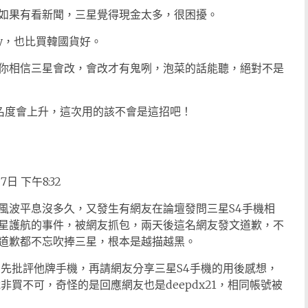
如果有看新聞，三星覺得現金太多，很困擾。
y，也比買韓國貨好。
你相信三星會改，會改才有鬼咧，泡菜的話能聽，絕對不是
，知名度會上升，這次用的該不會是這招吧！
7日 下午8:32
風波平息沒多久，又發生有網友在論壇發問三星S4手機相
星護航的事件，被網友抓包，兩天後這名網友發文道歉，不
道歉都不忘吹捧三星，根本是越描越黑。
1發文，先批評他牌手機，再請網友分享三星S4手機的用後感想，
非買不可，奇怪的是回應網友也是deepdx21，相同帳號被