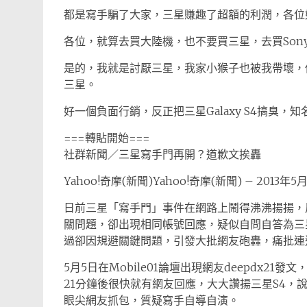
都是寫手騙了大家，三星賺趣了超額的利潤，各位
各位，就算去買大陸機，也不要買三星，去買Son
是的，我就是討厭三星，我家小猴子也被我帶壞，
三星。
好一個負面行銷，反正把三星Galaxy S4搞臭
===轉貼開始===
社群新聞／三星寫手門再開？道歉文挨轟
Yahoo!奇摩(新聞)Yahoo!奇摩(新聞) – 2013年5月
日前三星「寫手門」事件在網路上鬧得沸沸揚揚，
關問題，卻出現相同帳號回應，疑似自問自答為三
過卻因規避關鍵問題，引發大批網友砲轟，痛批連
5月5日在Mobile01論壇出現網友deepdx2
21分鐘後很快就有網友回應，大大讚揚三星S4，說
眼尖網友抓包，質疑寫手自導自演。