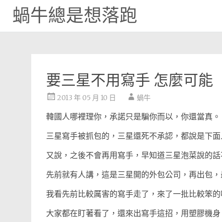
蝸牛總是想落跑
Skip
to
content
要三星不用寫手 怎麼可能
2013 年 05 月 10 日
蝸牛
韓國人哪裡理你，承諾只是騙你而以，你還當真。
三星寫手被抓包的，三星還死不承認，都說是下面
又說，之後不會再用寫手，早知道三星泡菜說的話
先前就有人講，這是三星開的外包公司，再出包，
我看先前比較厲害的寫手走了，來了一批比較笨的
大家都在盯著看了，還來出寫手這招，用塑膠機身