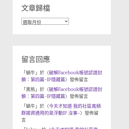
文章歸檔
文
章
歸
檔
留言回應
「
蝸牛
」於〈
破解Facebook帳號認證封
鎖：第四篇-IP隱藏篇
〉發佈留言
「
黑熊
」於〈
破解Facebook帳號認證封
鎖：第四篇-IP隱藏篇
〉發佈留言
「
蝸牛
」於〈
今天才知道 我的社區寬頻
群揚資通用的是浮動IP 沒事~
〉發佈留
言