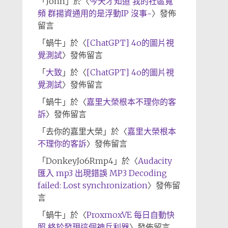
「
John
」於〈
今天才知道 我的社區寬
頻 群揚資通用的是浮動IP 沒事~
〉發佈
留言
「
蝸牛
」於〈
[ChatGPT] 4o的圖片視
覺測試
〉發佈留言
「
大致
」於〈
[ChatGPT] 4o的圖片視
覺測試
〉發佈留言
「
蝸牛
」於〈
嘉里大榮根本不理你的客
訴
〉發佈留言
「
去你的嘉里大榮
」於〈
嘉里大榮根本
不理你的客訴
〉發佈留言
「
DonkeyJo6Rmp4
」於〈
Audacity
匯入 mp3 出現錯誤 MP3 Decoding
failed: Lost synchronization
〉發佈留
言
「
蝸牛
」於〈
ProxmoxVE 每日自動快
照 終於發現這個神兵利器
〉發佈留言