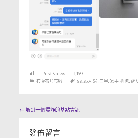
Post Views:
1,159
布啦布啦布啦
galaxy
,
S4
,
三星
,
寫手
,
抓包
,
網
Post
←
爛到一個爆炸的基點資訊
navigation
發佈留言