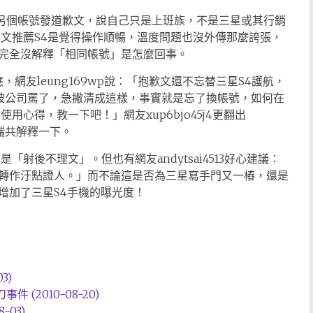
，用另個帳號發道歉文，說自己只是上班族，不是三星或其行銷
o文推薦S4是覺得操作順暢，溫度問題也沒外傳那麼誇張，
完全沒解釋「相同帳號」是怎麼回事。
網友leung169wp說：「抱歉文還不忘替三星S4護航，
看來被公司罵了，急撇清成這樣，事實就是忘了換帳號，如何在
用心得，教一下吧！」網友xup6bjo45j4更翻出
他踹共解釋一下。
射後不理文」。但也有網友andytsai4513好心建議：
轉作汙點證人。」而不論這是否為三星寫手門又一樁，還是
增加了三星S4手機的曝光度！
3)
 (2010-08-20)
-03)