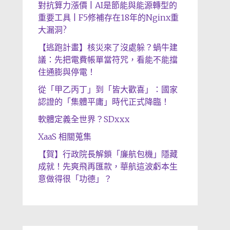
對抗算力漲價 | AI是節能與能源轉型的
重要工具 | F5修補存在18年的Nginx重
大漏洞?
【逃跑計畫】核災來了沒處躲？蝸牛建
議：先把電費帳單當符咒，看能不能擋
住通膨與停電！
從「甲乙丙丁」到「皆大歡喜」：國家
認證的「集體平庸」時代正式降臨！
軟體定義全世界？SDxxx
XaaS 相關蒐集
【賀】行政院長解鎖「廉航包機」隱藏
成就！先爽飛再匯款，華航這波虧本生
意做得很「功德」？