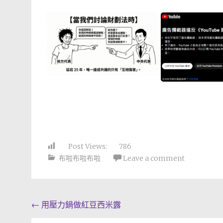
Post Views:
786
布啦布啦布啦
Leave a comment
Post
←
用壓力鍋做紅豆西米露
navigation