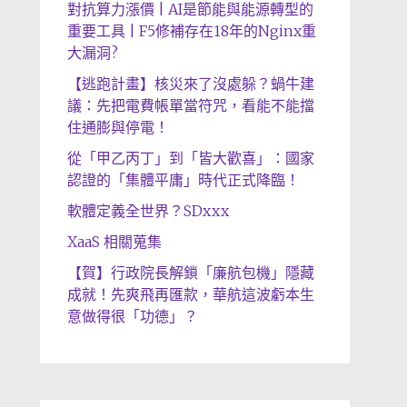
對抗算力漲價 | AI是節能與能源轉型的
重要工具 | F5修補存在18年的Nginx重
大漏洞?
【逃跑計畫】核災來了沒處躲？蝸牛建
議：先把電費帳單當符咒，看能不能擋
住通膨與停電！
從「甲乙丙丁」到「皆大歡喜」：國家
認證的「集體平庸」時代正式降臨！
軟體定義全世界？SDxxx
XaaS 相關蒐集
【賀】行政院長解鎖「廉航包機」隱藏
成就！先爽飛再匯款，華航這波虧本生
意做得很「功德」？