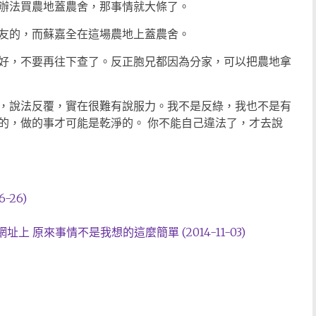
辦法買農地蓋農舍，那事情就大條了。
友的，而蘇嘉全在這場農地上蓋農舍。
好，不要再往下查了。反正胞兄都因為分家，可以把農地拿
，說法反覆，實在很難有說服力。我不是反綠，我也不是有
的，做的事才可能是乾淨的。 你不能自己違法了，才去說
-26)
上 原來事情不是我想的這麼簡單 (2014-11-03)