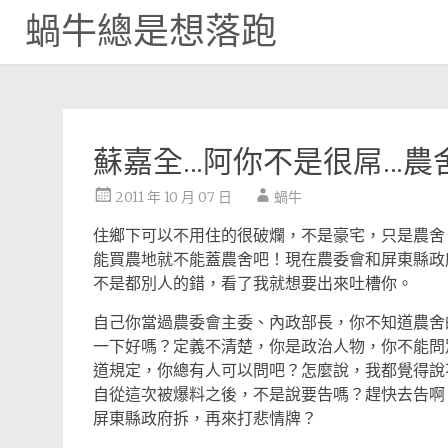
蝸牛總是想落跑
Skip
to
content
蘇嘉全…阿你不是很屌…農舍
2011 年 10 月 07 日
蝸牛
住鄉下可以不用住的很破爛，不是豪宅，只是農舍
能買農地就不能蓋農舍吧！現在農委會和屏東縣政
不是都別人的錯，看了我就想要出來吐槽你。
自己你當過農委會主委、內政部長，你不知道農舍
一下好嗎？定義不清楚，你是政治人物，你不能問
道規定，你總有人可以問吧？怎麼說，我都覺得說
自從這次被爆料之後，不是說要告嗎？趕快去告啊
屏東縣政府拆，再來打悲情牌？