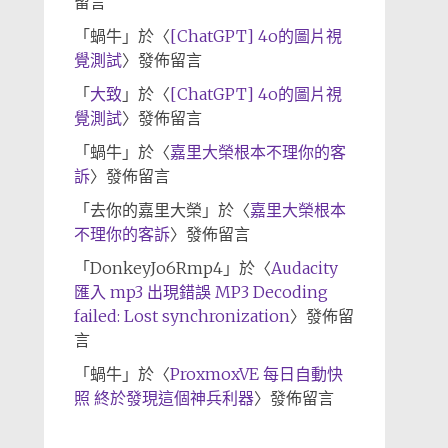
留言
「
蝸牛
」於〈
[ChatGPT] 4o的圖片視
覺測試
〉發佈留言
「
大致
」於〈
[ChatGPT] 4o的圖片視
覺測試
〉發佈留言
「
蝸牛
」於〈
嘉里大榮根本不理你的客
訴
〉發佈留言
「
去你的嘉里大榮
」於〈
嘉里大榮根本
不理你的客訴
〉發佈留言
「
DonkeyJo6Rmp4
」於〈
Audacity
匯入 mp3 出現錯誤 MP3 Decoding
failed: Lost synchronization
〉發佈留
言
「
蝸牛
」於〈
ProxmoxVE 每日自動快
照 終於發現這個神兵利器
〉發佈留言