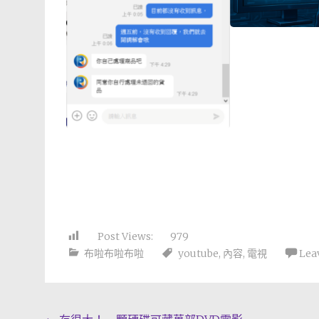
Post Views:
979
布啦布啦布啦
youtube
,
內容
,
電視
Lea