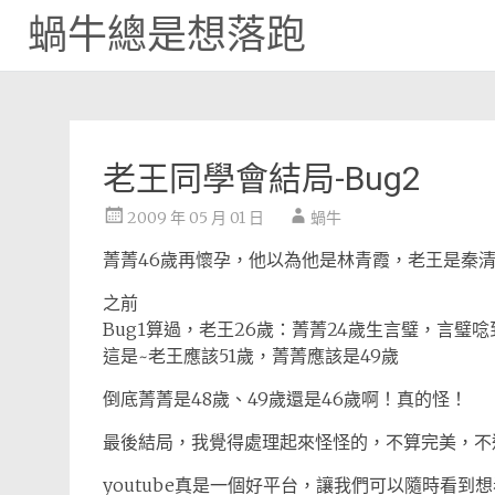
蝸牛總是想落跑
Skip
to
content
老王同學會結局-Bug2
2009 年 05 月 01 日
蝸牛
菁菁46歲再懷孕，他以為他是林青霞，老王是秦清
之前
Bug1算過，老王26歲：菁菁24歲生言璧，言璧唸
這是~老王應該51歲，菁菁應該是49歲
倒底菁菁是48歲、49歲還是46歲啊！真的怪！
最後結局，我覺得處理起來怪怪的，不算完美，不
youtube真是一個好平台，讓我們可以隨時看