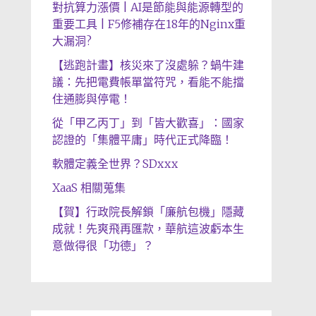
對抗算力漲價 | AI是節能與能源轉型的
重要工具 | F5修補存在18年的Nginx重
大漏洞?
【逃跑計畫】核災來了沒處躲？蝸牛建
議：先把電費帳單當符咒，看能不能擋
住通膨與停電！
從「甲乙丙丁」到「皆大歡喜」：國家
認證的「集體平庸」時代正式降臨！
軟體定義全世界？SDxxx
XaaS 相關蒐集
【賀】行政院長解鎖「廉航包機」隱藏
成就！先爽飛再匯款，華航這波虧本生
意做得很「功德」？