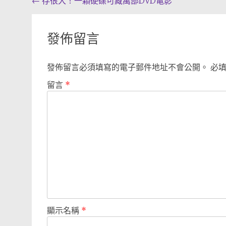
Post
←
存很大！一顆硬碟可藏萬部DVD電影
navigation
發佈留言
發佈留言必須填寫的電子郵件地址不會公開。
必
留言
*
顯示名稱
*