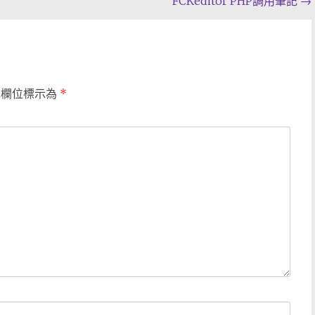
FCKeditor PHP調用筆記
→
填欄位標示為
*