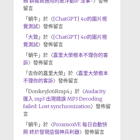
頻 群揚資通用的是浮動IP 沒事~
〉發佈
留言
「
蝸牛
」於〈
[ChatGPT] 4o的圖片視
覺測試
〉發佈留言
「
大致
」於〈
[ChatGPT] 4o的圖片視
覺測試
〉發佈留言
「
蝸牛
」於〈
嘉里大榮根本不理你的客
訴
〉發佈留言
「
去你的嘉里大榮
」於〈
嘉里大榮根本
不理你的客訴
〉發佈留言
「
DonkeyJo6Rmp4
」於〈
Audacity
匯入 mp3 出現錯誤 MP3 Decoding
failed: Lost synchronization
〉發佈留
言
「
蝸牛
」於〈
ProxmoxVE 每日自動快
照 終於發現這個神兵利器
〉發佈留言