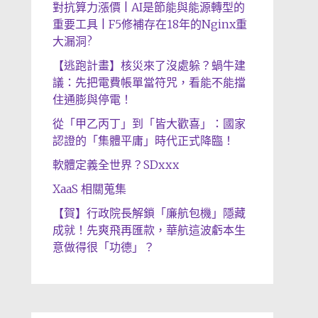
對抗算力漲價 | AI是節能與能源轉型的
重要工具 | F5修補存在18年的Nginx重
大漏洞?
【逃跑計畫】核災來了沒處躲？蝸牛建
議：先把電費帳單當符咒，看能不能擋
住通膨與停電！
從「甲乙丙丁」到「皆大歡喜」：國家
認證的「集體平庸」時代正式降臨！
軟體定義全世界？SDxxx
XaaS 相關蒐集
【賀】行政院長解鎖「廉航包機」隱藏
成就！先爽飛再匯款，華航這波虧本生
意做得很「功德」？