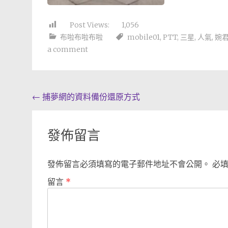
Post Views:
1,056
布啦布啦布啦
mobile01
,
PTT
,
三星
,
人氣
,
婉
a comment
Post
←
捕夢網的資料備份還原方式
navigation
發佈留言
發佈留言必須填寫的電子郵件地址不會公開。
必
留言
*