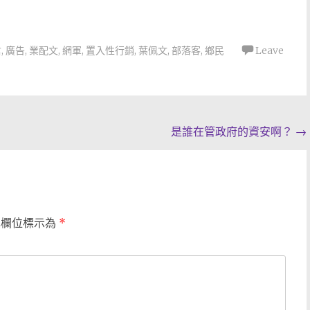
君
,
廣告
,
業配文
,
網軍
,
置入性行銷
,
葉佩文
,
部落客
,
鄉民
Leave
是誰在管政府的資安啊？
→
填欄位標示為
*