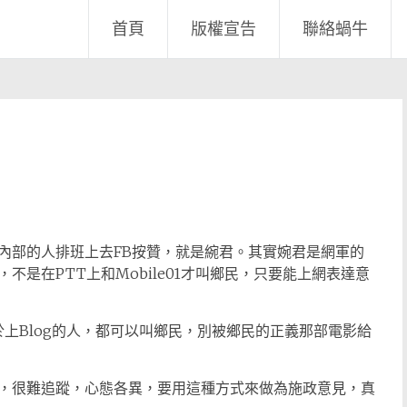
首頁
版權宣告
聯絡蝸牛
內部的人排班上去FB按贊，就是綩君。其實婉君是網軍的
是在PTT上和Mobile01才叫鄉民，只要能上網表達意
，甚至於上Blog的人，都可以叫鄉民，別被鄉民的正義那部電影給
，很難追蹤，心態各異，要用這種方式來做為施政意見，真