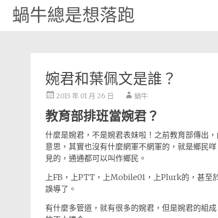
蝸牛總是想落跑
Skip
to
content
婉君和葉佩文是誰？
2015 年 01 月 26 日
蝸牛
教育部排班當婉君？
什麼是婉君，不是婉君表妹啦！之前教育部傳出，
意思，其實也沒有什麼網軍不網軍的，就是鄉民咩，不
見的，通通都可以叫作鄉民。
上FB，上PTT，上Mobile01，上Plurk的
誤導了。
有什麼多管道，就有很多的婉君，但是婉君的組成