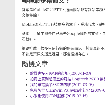
哪裡最多葉佩文？
答案是Mobile01和PTT，這兩個站都有註站業
文給移除。
Mobile01和PTT有這麼多的寫手、業務代表
基本上，蝸牛都是自己再去Google國外的文章，
看就好。
網路推薦，很多只是行銷的保裝而以，其實真的不
不論是葉佩文還是婉君，都會繼續存在。
隨機文章
軟微也投入PMP的市場 (2007-11-03)
拍賣上買到超便宜的羅技 Logitech M330 無線滑鼠
我的筆電換了SSD讚的啦 (2012-03-03)
免費防毒 ClamWin VS. Avira小紅傘 (2009-0
小米也使用CDN服務 (2015-02-15)