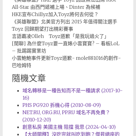
All-Star 由西門遞補上場、Dinter 為候補
HKE宣布Chillyz加入Toyz將何去何從？
《英雄聯盟》北美官方列出 2015 年值得關注選手
Toyz 回歸期望打出精彩賽事
言語霸凌Olleh Toyz道歉「是我玩過火了」
[閒聊] 為什麼Toyz要一直婊小雲寶寶? – 看板LoL
– 批踢踢實業坊
小雲鮑鮑事件更新Toyz道歉- mole881016的創作-
巴哈姆特
隨機文章
域名轉移是一種告知而不是一種請求 (2017-10-
16)
PHS PG920 拆機心得 (2010-08-09)
NET.RU, ORG.RU, PP.RU 域名不再免費？
(2010-12-20)
創意私房 美國主機 阻擋 我思 (2024-04-10)
【大師開釋】沒吃完就叫吃到飽？傑昇總座的