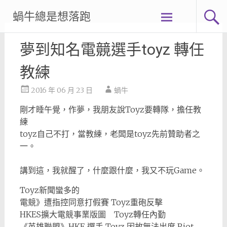
Skip
蝸牛總是想落跑
to
content
夢到知名電竸選手toyz 轉任
教練
2016 年 06 月 23 日
蝸牛
剛才睡午覺，作夢，我朋友說Toyz要轉隊，擔任教
練
toyz自己不打，當教練，老闆是toyz先前贊助者之
一。
講到這，我就醒了，什麼跟什麼，我又不玩Game。
Toyz新聞蠻多的
電競》遭指控同意打假賽 Toyz重砲反擊
HKES擴大電競事業版圖 Toyz轉任內勤
《英雄聯盟》HKE 選手 Toyz 因故無法出席 Riot