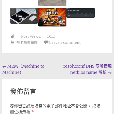
Post Views:
1,012
布啦布啦布啦
Leave a comment
Post
←
M2M（Machine to
resolv.conf DNS 反解實現
Machine）
netbios name 解析
→
navigation
發佈留言
發佈留言必須填寫的電子郵件地址不會公開。
必填
欄位標示為
*