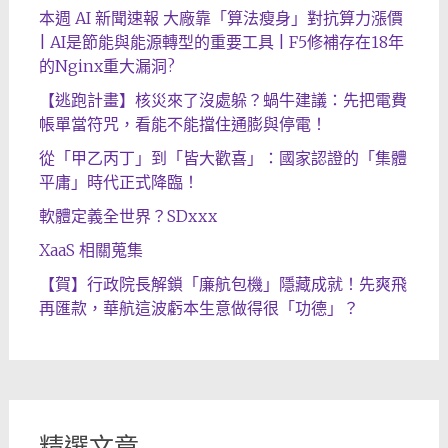
本週 AI 新聞速報 大廠靠「算法瘦身」對抗算力漲價
| AI是節能與能源轉型的重要工具 | F5修補存在18年
的Nginx重大漏洞?
【逃跑計畫】核災來了沒處躲？蝸牛建議：先把電費
帳單當符咒，看能不能擋住通膨與停電！
從「甲乙丙丁」到「皆大歡喜」：國家認證的「集體
平庸」時代正式降臨！
軟體定義全世界？SDxxx
XaaS 相關蒐集
【賀】行政院長解鎖「廉航包機」隱藏成就！先爽飛
再匯款，華航這波虧本生意做得很「功德」？
精選文章