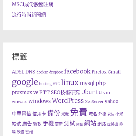
MSCI成份股關注網
流行時尚新聞網
標籤
facebook
ADSL
DNS
Gmail
Firefox
docker
dropbox
google
linux
php
mysql
hosting
HTC
Ubuntu
SEO技術研究
proxmox ve
PTT
vm
WordPress
windows
yahoo
vmware
XenServer
免費
備份
中華電信
信用卡
域名
外掛
小米
光纖
安裝
網站
手機
測試
廣告
帳號
網路
微軟
更新
詐
虛擬機
笑話
雲端
騙
軟體