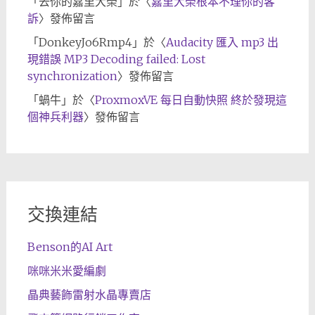
「
去你的嘉里大榮
」於〈
嘉里大榮根本不理你的客
訴
〉發佈留言
「
DonkeyJo6Rmp4
」於〈
Audacity 匯入 mp3 出
現錯誤 MP3 Decoding failed: Lost
synchronization
〉發佈留言
「
蝸牛
」於〈
ProxmoxVE 每日自動快照 終於發現這
個神兵利器
〉發佈留言
交換連結
Benson的AI Art
咪咪米米愛編劇
晶典藝飾雷射水晶專賣店