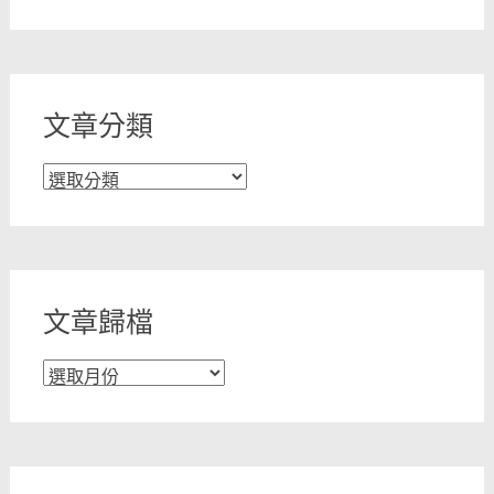
文章分類
文
章
分
類
文章歸檔
文
章
歸
檔