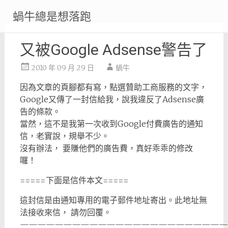
Skip
蝸牛總是想落跑
to
content
又被Google Adsense警告了
2010 年 09 月 29 日
蝸牛
因為文章的頁腳都有寫，點選贊助工商服務的文字，
Google又傳了一封信給我，說我違反了Adsense廣
告的條款。
當然，這不是我第一次收到Google付費廣告的通知
信，老實說，規舉不少。
沒有辦法， 要賺他們的廣告費，真好乖乖的修改
囉！
=====下面是信件本文=====
這封信是由通知專用的電子郵件地址寄出。此地址無
法接收來信， 請勿回覆。
————————————————————————