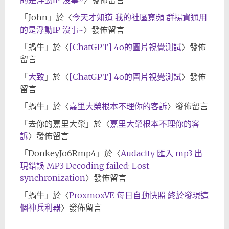
的是浮動IP 沒事~
〉發佈留言
「
John
」於〈
今天才知道 我的社區寬頻 群揚資通用
的是浮動IP 沒事~
〉發佈留言
「
蝸牛
」於〈
[ChatGPT] 4o的圖片視覺測試
〉發佈
留言
「
大致
」於〈
[ChatGPT] 4o的圖片視覺測試
〉發佈
留言
「
蝸牛
」於〈
嘉里大榮根本不理你的客訴
〉發佈留言
「
去你的嘉里大榮
」於〈
嘉里大榮根本不理你的客
訴
〉發佈留言
「
DonkeyJo6Rmp4
」於〈
Audacity 匯入 mp3 出
現錯誤 MP3 Decoding failed: Lost
synchronization
〉發佈留言
「
蝸牛
」於〈
ProxmoxVE 每日自動快照 終於發現這
個神兵利器
〉發佈留言