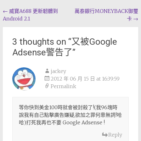
Post
←
威寶A688 更新韌體到
萬泰銀行MONEYBACK御璽
Android 2.1
卡
→
navigation
3 thoughts on “
又被Google
Adsense警告了
”
jackey
2012 年 06 月 15 日 at 16:39:59
Permalink
等你快到美金100時就會被封殺了!(我96塊時
說我有自己點擊廣告嫌疑,欲加之罪何患無詞!哈
哈)打死我再也不要 Google Adsense !
Reply