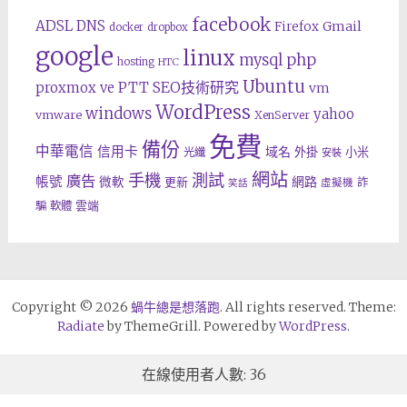
facebook
ADSL
DNS
Gmail
Firefox
docker
dropbox
google
linux
php
mysql
hosting
HTC
Ubuntu
SEO技術研究
proxmox ve
PTT
vm
WordPress
windows
yahoo
vmware
XenServer
免費
備份
中華電信
信用卡
域名
外掛
小米
光纖
安裝
網站
手機
測試
廣告
帳號
網路
微軟
更新
詐
虛擬機
笑話
雲端
騙
軟體
Copyright © 2026
蝸牛總是想落跑
. All rights reserved. Theme:
Radiate
by ThemeGrill. Powered by
WordPress
.
在線使用者人數: 36