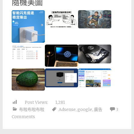
隨機美圖
Post Views:
1,281
布啦布啦布啦
Adsense
,
google
,
廣告
3
Comments