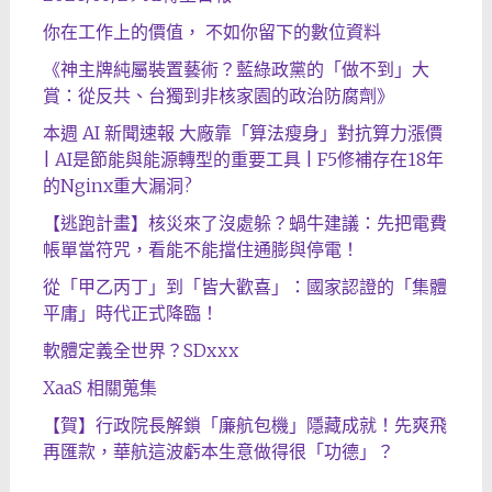
你在工作上的價值， 不如你留下的數位資料
《神主牌純屬裝置藝術？藍綠政黨的「做不到」大
賞：從反共、台獨到非核家園的政治防腐劑》
本週 AI 新聞速報 大廠靠「算法瘦身」對抗算力漲價
| AI是節能與能源轉型的重要工具 | F5修補存在18年
的Nginx重大漏洞?
【逃跑計畫】核災來了沒處躲？蝸牛建議：先把電費
帳單當符咒，看能不能擋住通膨與停電！
從「甲乙丙丁」到「皆大歡喜」：國家認證的「集體
平庸」時代正式降臨！
軟體定義全世界？SDxxx
XaaS 相關蒐集
【賀】行政院長解鎖「廉航包機」隱藏成就！先爽飛
再匯款，華航這波虧本生意做得很「功德」？