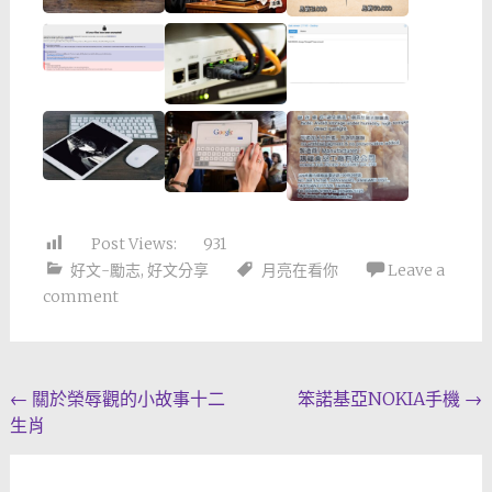
Post Views:
931
好文-勵志
,
好文分享
月亮在看你
Leave a
comment
Post
←
關於榮辱觀的小故事十二
笨諾基亞NOKIA手機
→
生肖
navigation