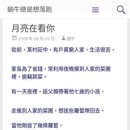
Skip
蝸牛總是想落跑
to
content
月亮在看你
2008 年 08 月 29 日
蝸牛
從前，某村莊中，有戶貧窮人家，生活很苦，
家長為了省錢，常利用夜晚摸到人家的菜圃
裡，偷竊蔬菜。
有一天夜裡，這父親帶著他七歲的小孩，
走進別人家的菜圃，想拔些蘿蔔帶回去。
當他剛拔了幾條蘿蔔，