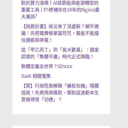
對抗算力漲價 | AI是節能與能源轉型的
重要工具 | F5修補存在18年的Nginx重
大漏洞?
【逃跑計畫】核災來了沒處躲？蝸牛建
議：先把電費帳單當符咒，看能不能擋
住通膨與停電！
從「甲乙丙丁」到「皆大歡喜」：國家
認證的「集體平庸」時代正式降臨！
軟體定義全世界？SDxxx
XaaS 相關蒐集
【賀】行政院長解鎖「廉航包機」隱藏
成就！先爽飛再匯款，華航這波虧本生
意做得很「功德」？