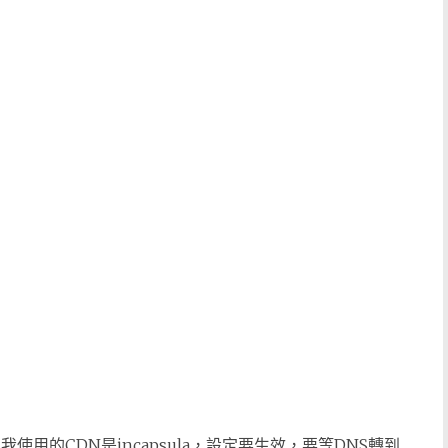
用的CDN是incapsula，設定要生效，要等DNS轉到