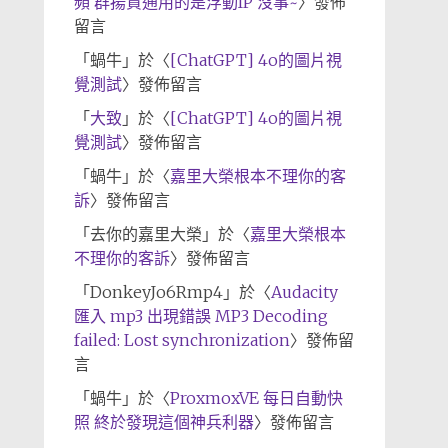
頻 群揚資通用的是浮動IP 沒事~
〉發佈
留言
「
蝸牛
」於〈
[ChatGPT] 4o的圖片視
覺測試
〉發佈留言
「
大致
」於〈
[ChatGPT] 4o的圖片視
覺測試
〉發佈留言
「
蝸牛
」於〈
嘉里大榮根本不理你的客
訴
〉發佈留言
「
去你的嘉里大榮
」於〈
嘉里大榮根本
不理你的客訴
〉發佈留言
「
DonkeyJo6Rmp4
」於〈
Audacity
匯入 mp3 出現錯誤 MP3 Decoding
failed: Lost synchronization
〉發佈留
言
「
蝸牛
」於〈
ProxmoxVE 每日自動快
照 終於發現這個神兵利器
〉發佈留言