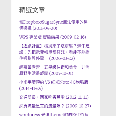
精選文章
當Dropbox/SugarSync無法使用的另一
個選擇 (2011-09-20)
WPS 專業版 實驗結果 (2009-02-16)
【逃跑計畫】核災來了沒處躲？蝸牛建
議：先把電費帳單當符咒，看能不能擋
住通膨與停電！ (2026-03-22)
超豪華露營 五星級住宿和美食 非洲
原野生活很輕鬆 (2007-10-31)
小米手環預約 VS 紅米Note 4G增強版
(2014-11-29)
交通部長，回家吃香蕉啦 (2012-11-11)
網頁流量是真的流量嗎？ (2009-10-27)
wordpress 光選theme就被IE6,IE7及