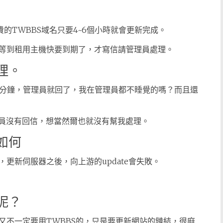
的TWBBS域名只要4~6個小時就會更新完成。
，等到租用主機快要到期了，才寫信請管理員處理。
理。
0分鐘，管理員就回了，我在管理員都不睡覺的嗎？而且還
理員沒有回信，想當然爾也就沒有幫我處理。
如何
更新伺服器之後，向上游的update會失敗。
呢？
又不一定要用TWBBS的，只是要更新網站的鏈結，很麻