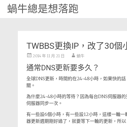
蝸牛總是想落跑
Skip
to
content
TWBBS更換IP，改了3
2014 年 11 月 21 日
蝸牛
通常DNS更新要多久？
全球DNS更新，時間約在24~48小時，如果快的
關。
為什麼24~48小時的等待？因為每台DNS伺服器
伺服器同步一次。
有一些設6個小時，有一些設12小時，這樣一輪一輪更
器更新週期剛好過了，就要等下一輪的更新，所以，