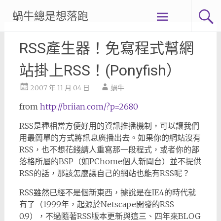
Skip
蝸牛總是想落跑
to
content
RSS產生器！免寫程式幫網
站掛上RSS！(Ponyfish）
2007 年 11 月 04 日
蝸牛
from
http://briian.com/?p=2680
RSS是種相當方便好用的資訊推播機制，可以讓我們
用最簡單的方式將訊息廣播出去。如果你的網站沒有
RSS，也不想花錢請人重寫那一段程式，或者你的部
落格所屬的BSP（如PChome個人新聞台）並不提供
RSS的話，那該怎麼讓自己的網站也能有RSS呢？
RSS雖然已經不是個新東西，據說是在IE4的時代就
有了（1999年，起源於Netscape開發的RSS
0.9），不過隨著RSS版本更新與這三、四年來BLOG