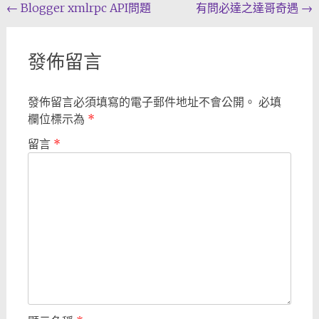
Post
←
Blogger xmlrpc API問題
有問必達之達哥奇遇
→
navigation
發佈留言
發佈留言必須填寫的電子郵件地址不會公開。
必填
欄位標示為
*
留言
*