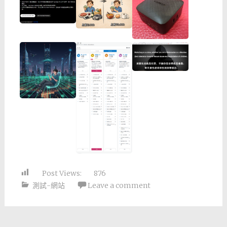
Post Views:
876
測試-網站
Leave a comment