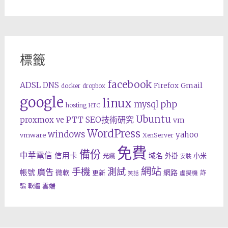
標籤
facebook
ADSL
DNS
Gmail
Firefox
docker
dropbox
google
linux
php
mysql
hosting
HTC
Ubuntu
SEO技術研究
proxmox ve
PTT
vm
WordPress
windows
yahoo
vmware
XenServer
免費
備份
中華電信
信用卡
域名
外掛
小米
光纖
安裝
網站
手機
測試
廣告
帳號
網路
微軟
更新
詐
虛擬機
笑話
雲端
騙
軟體