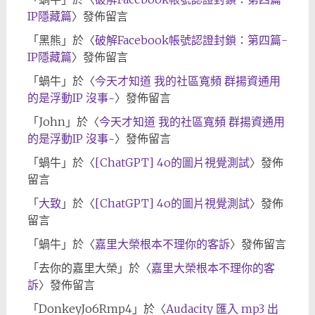
IP隱藏篇
〉發佈留言
「
黑熊
」於〈
破解Facebook帳號認證封鎖：第四篇-
IP隱藏篇
〉發佈留言
「
蝸牛
」於〈
今天才知道 我的社區寬頻 群揚資通用
的是浮動IP 沒事~
〉發佈留言
「
John
」於〈
今天才知道 我的社區寬頻 群揚資通用
的是浮動IP 沒事~
〉發佈留言
「
蝸牛
」於〈
[ChatGPT] 4o的圖片視覺測試
〉發佈
留言
「
大致
」於〈
[ChatGPT] 4o的圖片視覺測試
〉發佈
留言
「
蝸牛
」於〈
嘉里大榮根本不理你的客訴
〉發佈留言
「
去你的嘉里大榮
」於〈
嘉里大榮根本不理你的客
訴
〉發佈留言
「
DonkeyJo6Rmp4
」於〈
Audacity 匯入 mp3 出