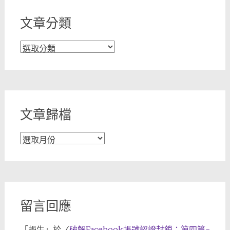
文章分類
文
章
分
類
文章歸檔
文
章
歸
檔
留言回應
「
蝸牛
」於〈
破解Facebook帳號認證封鎖：第四篇-