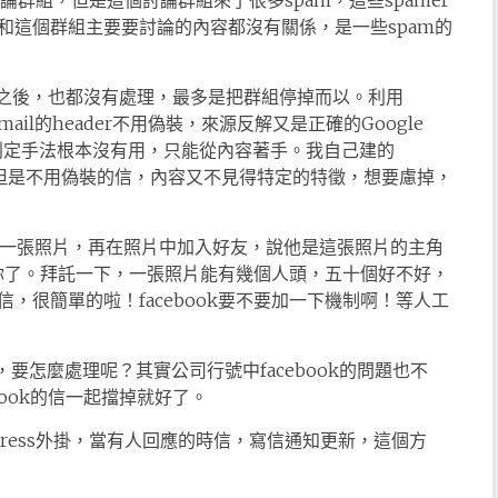
立討論群組，但是這個討論群組來了很多spam，這些spamer
和這個群組主要要討論的內容都沒有關係，是一些spam的
人反應之後，也都沒有處理，最多是把群組停掉而以。利用
mail的header不用偽裝，來源反解又是正確的Google
信判定手法根本沒有用，只能從內容著手。我自己建的
以上，但是不用偽裝的信，內容又不見得特定的特徵，想要慮掉，
上，上傳一張照片，再在照片中加入好友，說他是這張照片的主角
信給你了。拜託一下，一張照片能有幾個人頭，五十個好不好，
，很簡單的啦！facebook要不要加一下機制啊！等人工
問題，要怎麼處理呢？其實公司行號中facebook的問題也不
ebook的信一起擋掉就好了。
ress外掛，當有人回應的時信，寫信通知更新，這個方