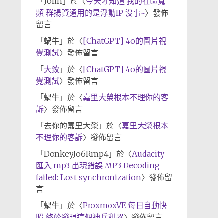
「
John
」於〈
今天才知道 我的社區寬
頻 群揚資通用的是浮動IP 沒事~
〉發佈
留言
「
蝸牛
」於〈
[ChatGPT] 4o的圖片視
覺測試
〉發佈留言
「
大致
」於〈
[ChatGPT] 4o的圖片視
覺測試
〉發佈留言
「
蝸牛
」於〈
嘉里大榮根本不理你的客
訴
〉發佈留言
「
去你的嘉里大榮
」於〈
嘉里大榮根本
不理你的客訴
〉發佈留言
「
DonkeyJo6Rmp4
」於〈
Audacity
匯入 mp3 出現錯誤 MP3 Decoding
failed: Lost synchronization
〉發佈留
言
「
蝸牛
」於〈
ProxmoxVE 每日自動快
照 終於發現這個神兵利器
〉發佈留言