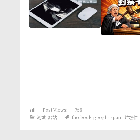
Post Views:
768
測試-網站
facebook
,
google
,
spam
,
垃圾信