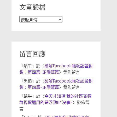
文章歸檔
文
章
歸
檔
留言回應
「
蝸牛
」於〈
破解Facebook帳號認證封
鎖：第四篇-IP隱藏篇
〉發佈留言
「
黑熊
」於〈
破解Facebook帳號認證封
鎖：第四篇-IP隱藏篇
〉發佈留言
「
蝸牛
」於〈
今天才知道 我的社區寬頻
群揚資通用的是浮動IP 沒事~
〉發佈留
言