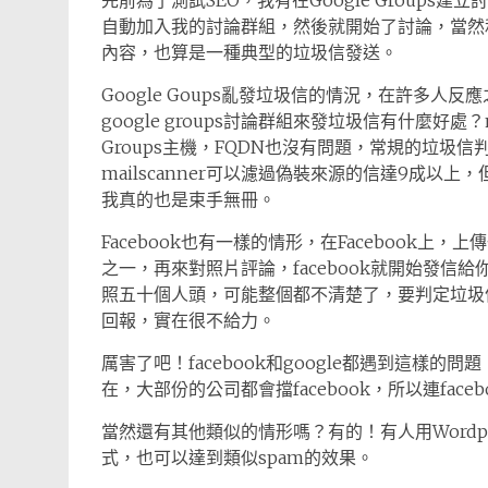
先前為了測試SEO，我有在Google Groups建
自動加入我的討論群組，然後就開始了討論，當然
內容，也算是一種典型的垃圾信發送。
Google Goups亂發垃圾信的情況，在許多
google groups討論群組來發垃圾信有什麼好處？
Groups主機，FQDN也沒有問題，常規的垃圾
mailscanner可以濾過偽裝來源的信達9成
我真的也是束手無冊。
Facebook也有一樣的情形，在Facebook
之一，再來對照片評論，facebook就開始發
照五十個人頭，可能整個都不清楚了，要判定垃圾信
回報，實在很不給力。
厲害了吧！facebook和google都遇到這樣的
在，大部份的公司都會擋facebook，所以連fac
當然還有其他類似的情形嗎？有的！有人用Wordp
式，也可以達到類似spam的效果。