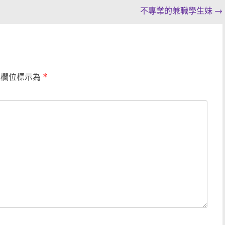
不專業的兼職學生妹
→
填欄位標示為
*