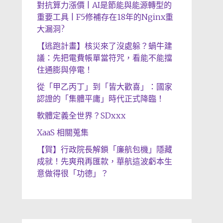
對抗算力漲價 | AI是節能與能源轉型的
重要工具 | F5修補存在18年的Nginx重
大漏洞?
【逃跑計畫】核災來了沒處躲？蝸牛建
議：先把電費帳單當符咒，看能不能擋
住通膨與停電！
從「甲乙丙丁」到「皆大歡喜」：國家
認證的「集體平庸」時代正式降臨！
軟體定義全世界？SDxxx
XaaS 相關蒐集
【賀】行政院長解鎖「廉航包機」隱藏
成就！先爽飛再匯款，華航這波虧本生
意做得很「功德」？