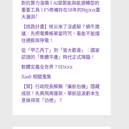
對抗算力漲價 | AI是節能與能源轉型的
重要工具 | F5修補存在18年的Nginx重
大漏洞?
【逃跑計畫】核災來了沒處躲？蝸牛建
議：先把電費帳單當符咒，看能不能擋
住通膨與停電！
從「甲乙丙丁」到「皆大歡喜」：國家
認證的「集體平庸」時代正式降臨！
軟體定義全世界？SDxxx
XaaS 相關蒐集
【賀】行政院長解鎖「廉航包機」隱藏
成就！先爽飛再匯款，華航這波虧本生
意做得很「功德」？