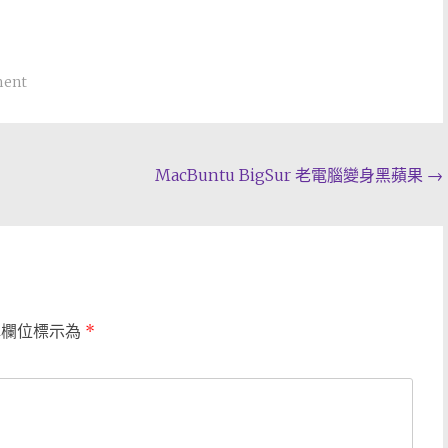
ment
MacBuntu BigSur 老電腦變身黑蘋果
→
填欄位標示為
*