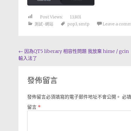
Post Views:
13,801
測試-網站
pop3
,
smtp
Leave a com
Post
←
因為QT5 liberary 相容性問題 我放棄 hime / gcin
輸入法了
navigation
發佈留言
發佈留言必須填寫的電子郵件地址不會公開。
必
留言
*