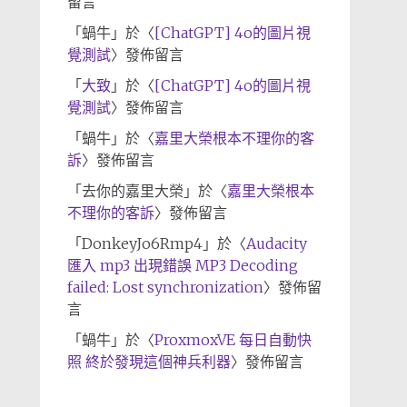
留言
「
蝸牛
」於〈
[ChatGPT] 4o的圖片視
覺測試
〉發佈留言
「
大致
」於〈
[ChatGPT] 4o的圖片視
覺測試
〉發佈留言
「
蝸牛
」於〈
嘉里大榮根本不理你的客
訴
〉發佈留言
「
去你的嘉里大榮
」於〈
嘉里大榮根本
不理你的客訴
〉發佈留言
「
DonkeyJo6Rmp4
」於〈
Audacity
匯入 mp3 出現錯誤 MP3 Decoding
failed: Lost synchronization
〉發佈留
言
「
蝸牛
」於〈
ProxmoxVE 每日自動快
照 終於發現這個神兵利器
〉發佈留言