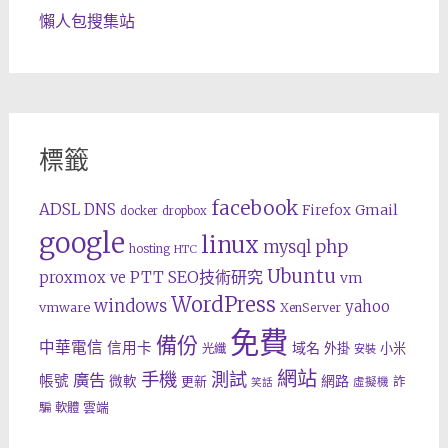
懶人包搜集站
標籤
facebook
ADSL
DNS
Gmail
Firefox
docker
dropbox
google
linux
php
mysql
hosting
HTC
Ubuntu
SEO技術研究
proxmox ve
PTT
vm
WordPress
windows
yahoo
vmware
XenServer
免費
備份
中華電信
信用卡
域名
外掛
小米
光纖
安裝
網站
手機
測試
廣告
帳號
網路
微軟
更新
詐
虛擬機
笑話
雲端
騙
軟體