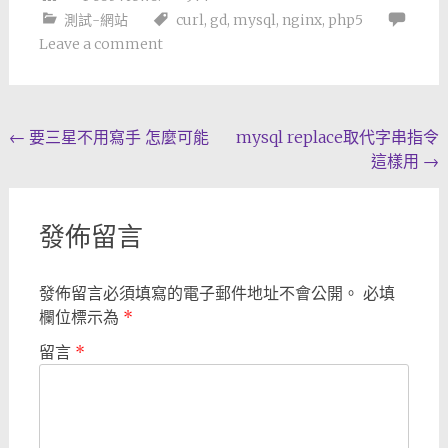
測試-網站
curl
,
gd
,
mysql
,
nginx
,
php5
Leave a comment
Post
←
要三星不用寫手 怎麼可能
mysql replace取代字串指令
這樣用
→
navigation
發佈留言
發佈留言必須填寫的電子郵件地址不會公開。
必填
欄位標示為
*
留言
*