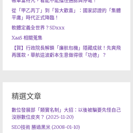
帳單當符咒，看能不能擋住通膨與停電！
從「甲乙丙丁」到「皆大歡喜」：國家認證的「集體
平庸」時代正式降臨！
軟體定義全世界？SDxxx
XaaS 相關蒐集
【賀】行政院長解鎖「廉航包機」隱藏成就！先爽飛
再匯款，華航這波虧本生意做得很「功德」？
精選文章
數位發展部「類實名制」大招：以後被騙要先怪自己
沒辦數位皮夾？ (2025-11-20)
SEO技術 勝過黑米 (2008-01-10)