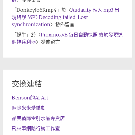
「
DonkeyJo6Rmp4
」於〈
Audacity 匯入 mp3 出
現錯誤 MP3 Decoding failed: Lost
synchronization
〉發佈留言
「
蝸牛
」於〈
ProxmoxVE 每日自動快照 終於發現這
個神兵利器
〉發佈留言
交換連結
Benson的AI Art
咪咪米米愛編劇
晶典藝飾雷射水晶專賣店
飛來筆網路行銷工作室