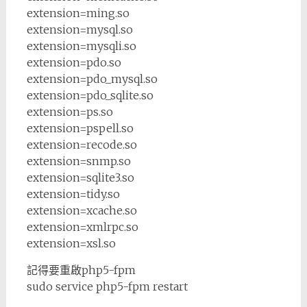
extension=ming.so
extension=mysql.so
extension=mysqli.so
extension=pdo.so
extension=pdo_mysql.so
extension=pdo_sqlite.so
extension=ps.so
extension=pspell.so
extension=recode.so
extension=snmp.so
extension=sqlite3.so
extension=tidy.so
extension=xcache.so
extension=xmlrpc.so
extension=xsl.so
記得要重啟php5-fpm
sudo service php5-fpm restart