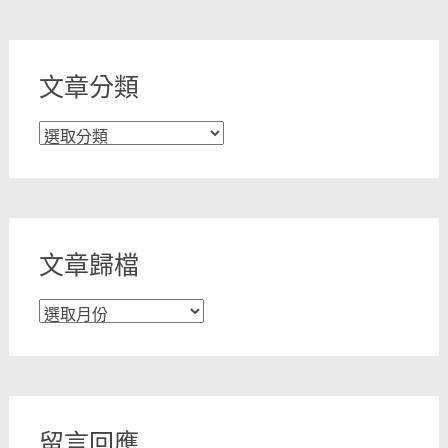
文章分類
文
章
分
類
文章歸檔
文
章
歸
檔
留言回應