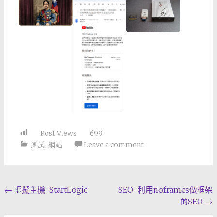
Post Views:
699
測試-網站
Leave a comment
Post
←
虛擬主機-StartLogic
SEO-利用noframes做框架
的SEO
→
navigation