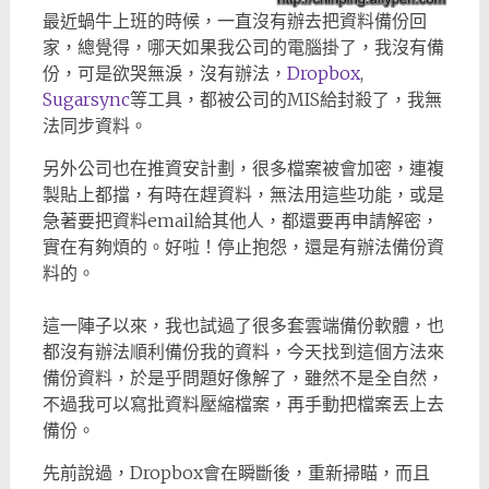
最近蝸牛上班的時候，一直沒有辦去把資料備份回
家，總覺得，哪天如果我公司的電腦掛了，我沒有備
份，可是欲哭無淚，沒有辦法，
Dropbox
,
Sugarsync
等工具，都被公司的MIS給封殺了，我無
法同步資料。
另外公司也在推資安計劃，很多檔案被會加密，連複
製貼上都擋，有時在趕資料，無法用這些功能，或是
急著要把資料email給其他人，都還要再申請解密，
實在有夠煩的。好啦！停止抱怨，還是有辦法備份資
料的。
這一陣子以來，我也試過了很多套雲端備份軟體，也
都沒有辦法順利備份我的資料，今天找到這個方法來
備份資料，於是乎問題好像解了，雖然不是全自然，
不過我可以寫批資料壓縮檔案，再手動把檔案丟上去
備份。
先前說過，Dropbox會在瞬斷後，重新掃瞄，而且