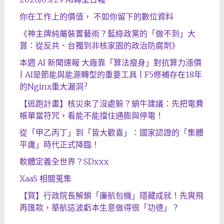
你在工作上的價值， 不如你留下的數位資料
《神主牌純屬裝置藝術？藍綠政黨的「做不到」大
賞：從反共、台獨到非核家園的政治防腐劑》
本週 AI 新聞速報 大廠靠「算法瘦身」對抗算力漲價
| AI是節能與能源轉型的重要工具 | F5修補存在18年
的Nginx重大漏洞?
【逃跑計畫】核災來了沒處躲？蝸牛建議：先把電費
帳單當符咒，看能不能擋住通膨與停電！
從「甲乙丙丁」到「皆大歡喜」：國家認證的「集體
平庸」時代正式降臨！
軟體定義全世界？SDxxx
XaaS 相關蒐集
【賀】行政院長解鎖「廉航包機」隱藏成就！先爽飛
再匯款，華航這波虧本生意做得很「功德」？