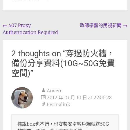
Post
←
407 Proxy
敗師學藝的民視新聞
→
Authentication Required
navigation
2 thoughts on “
穿過防火牆，
備份分享資料(10G~50G免費
空間)
”
Ansen
2012 年 03 月 10 日 at 22:06:28
Permalink
據說box也不錯，也安裝安卓客戶端就送50G