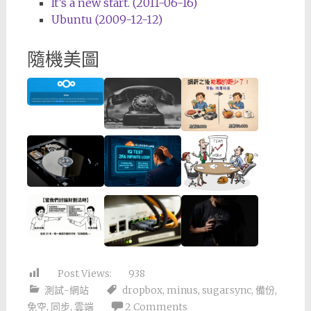
It’s a new start. (2011-06-16)
Ubuntu (2009-12-12)
隨機美圖
Post Views:
938
測試-網站
dropbox
,
minus
,
sugarsync
,
備份
,
免空
,
同步
,
雲端
2 Comments