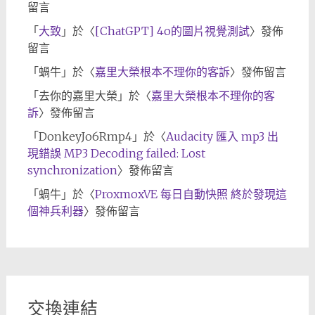
留言
「
大致
」於〈
[ChatGPT] 4o的圖片視覺測試
〉發佈
留言
「
蝸牛
」於〈
嘉里大榮根本不理你的客訴
〉發佈留言
「
去你的嘉里大榮
」於〈
嘉里大榮根本不理你的客
訴
〉發佈留言
「
DonkeyJo6Rmp4
」於〈
Audacity 匯入 mp3 出
現錯誤 MP3 Decoding failed: Lost
synchronization
〉發佈留言
「
蝸牛
」於〈
ProxmoxVE 每日自動快照 終於發現這
個神兵利器
〉發佈留言
交換連結