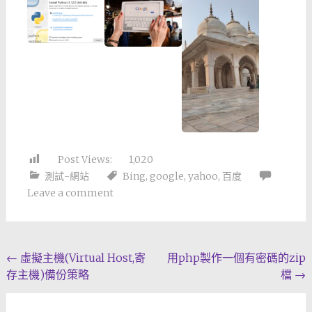
Post Views:
1,020
測試-網站
Bing
,
google
,
yahoo
,
百度
Leave a comment
Post
←
虛擬主機(Virtual Host,寄
用php製作一個有密碼的zip
存主機)備份策略
檔
→
navigation