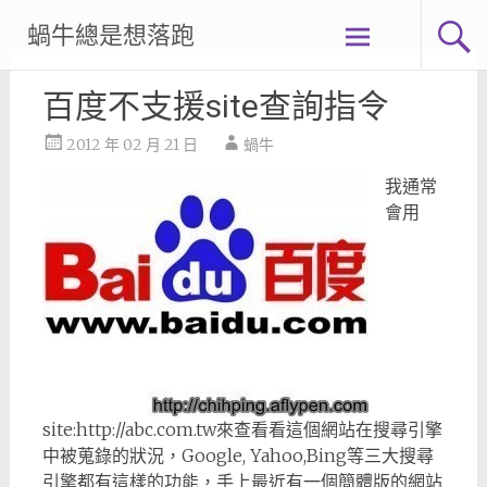
Skip
蝸牛總是想落跑
to
content
百度不支援site查詢指令
2012 年 02 月 21 日
蝸牛
我通常
會用
site:http://abc.com.tw來查看看這個網站在搜尋引擎
中被蒐錄的狀況，Google, Yahoo,Bing等三大搜尋
引擎都有這樣的功能，手上最近有一個簡體版的網站