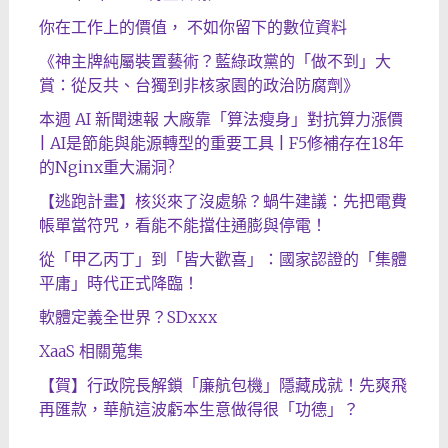
你在工作上的價值， 不如你留下的數位資料
《神主牌純屬裝置藝術？藍綠政黨的「做不到」大
賞：從反共、台獨到非核家園的政治防腐劑》
本週 AI 新聞速報 大廠靠「算法瘦身」對抗算力漲價
| AI是節能與能源轉型的重要工具 | F5修補存在18年
的Nginx重大漏洞?
【逃跑計畫】核災來了沒處躲？蝸牛建議：先把電費
帳單當符咒，看能不能擋住通膨與停電！
從「甲乙丙丁」到「皆大歡喜」：國家認證的「集體
平庸」時代正式降臨！
軟體定義全世界？SDxxx
XaaS 相關蒐集
【賀】行政院長解鎖「廉航包機」隱藏成就！先爽飛
再匯款，華航這波虧本生意做得很「功德」？