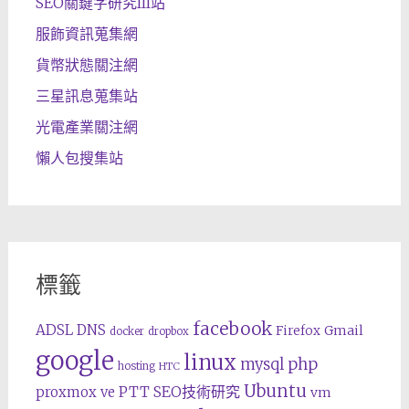
SEO關鍵字研究III站
服飾資訊蒐集網
貨幣狀態關注網
三星訊息蒐集站
光電產業關注網
懶人包搜集站
標籤
facebook
ADSL
DNS
Gmail
Firefox
docker
dropbox
google
linux
php
mysql
hosting
HTC
Ubuntu
SEO技術研究
proxmox ve
PTT
vm