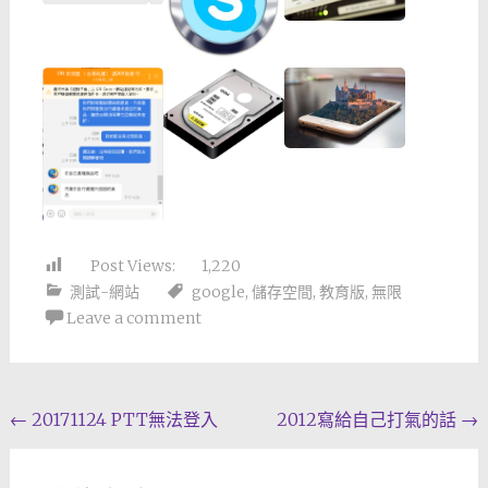
Post Views:
1,220
測試-網站
google
,
儲存空間
,
教育版
,
無限
Leave a comment
Post
←
20171124 PTT無法登入
2012寫給自己打氣的話
→
navigation