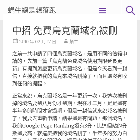
Skip
蝸牛總是想落跑
to
content
中招 免費烏克蘭域名被刪
2010 年 02 月 17 日
蝸牛
之前一共申請了四個烏克蘭域名，是用不同的信箱申
請的，先前一篇「烏克蘭免費域名使用期限延長更
新」有提到怎麼更新烏克蘭域名，但是今天看到一封
信，直接就把我的烏克來域名刪掉了，而且還沒有收
到任何的提醒。
正常來說，烏克蘭域名是一年更新一次，我這次被刪
掉的域名要到八月份才到期，現在才二月，足足還有
半年多的時間才會過期，但是一封信就來說域名被刪
了，我要去重新申請，結果還是有問題，那個域名，
我的Google Page Ranking還有3分，比這個站的分
數還要高，就這麼把我的域名刪了，半年多的努力白