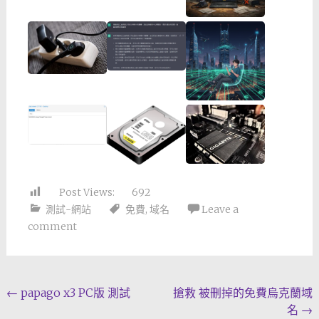
Post Views:
692
測試-網站
免費
,
域名
Leave a
comment
Post
←
papago x3 PC版 測試
搶救 被刪掉的免費烏克蘭域
名
→
navigation