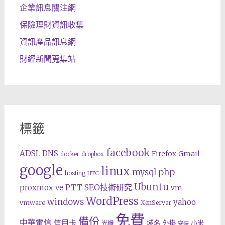
企業訊息關注網
保險理財資訊收集
資訊產品訊息網
財經新聞蒐集站
標籤
facebook
ADSL
DNS
Gmail
Firefox
docker
dropbox
google
linux
php
mysql
hosting
HTC
Ubuntu
SEO技術研究
proxmox ve
PTT
vm
WordPress
windows
yahoo
vmware
XenServer
免費
備份
中華電信
信用卡
域名
外掛
小米
光纖
安裝