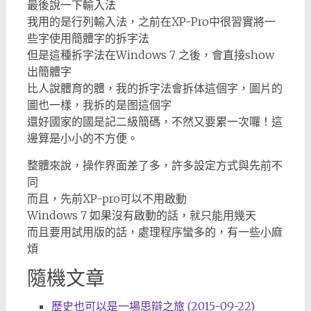
最後說一下輸入法
我用的是行列輸入法，之前在XP-Pro中很習實將一
些字使用簡體字的拆字法
但是這種拆字法在Windows 7 之後，會直接show
出簡體字
比人說體育的體，我的拆字法會拆体這個字，圖片的
圖也一樣，我拆的是图這個字
還好國家的國是記二級簡碼，不然又要累一次囉！這
邊算是小小的不方便。
整體來說，操作界面差了多，許多設定方式與先前不
同
而且，先前XP-pro可以不用啟動
Windows 7 如果沒有啟動的話，就只能用幾天
而且要用試用版的話，處理程序蠻多的，有一些小麻
煩
隨機文章
歷史也可以是一場思辯之旅 (2015-09-22)