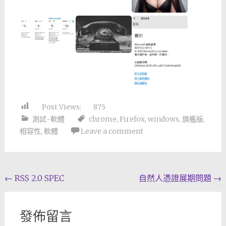
Post Views:
875
測試-軟體
chrome
,
Firefox
,
windows
,
旗艦版
,
相容性
,
軟體
Leave a comment
Post
←
RSS 2.0 SPEC
自然人憑證展期問題
→
navigation
發佈留言