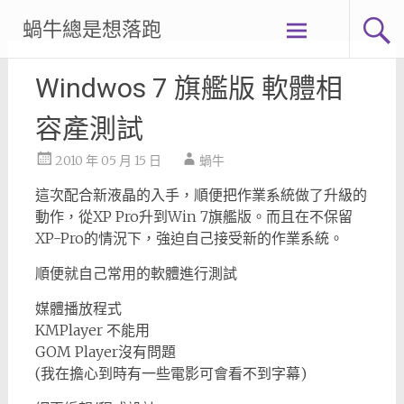
Skip
蝸牛總是想落跑
to
content
Windwos 7 旗艦版 軟體相
容產測試
2010 年 05 月 15 日
蝸牛
這次配合新液晶的入手，順便把作業系統做了升級的
動作，從XP Pro升到Win 7旗艦版。而且在不保留
XP-Pro的情況下，強迫自己接受新的作業系統。
順便就自己常用的軟體進行測試
媒體播放程式
KMPlayer 不能用
GOM Player沒有問題
(我在擔心到時有一些電影可會看不到字幕)