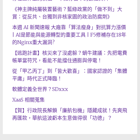
《神主牌純屬裝置藝術？藍綠政黨的「做不到」大
賞：從反共、台獨到非核家園的政治防腐劑》
本週 AI 新聞速報 大廠靠「算法瘦身」對抗算力漲價
| AI是節能與能源轉型的重要工具 | F5修補存在18年
的Nginx重大漏洞?
【逃跑計畫】核災來了沒處躲？蝸牛建議：先把電費
帳單當符咒，看能不能擋住通膨與停電！
從「甲乙丙丁」到「皆大歡喜」：國家認證的「集體
平庸」時代正式降臨！
軟體定義全世界？SDxxx
XaaS 相關蒐集
【賀】行政院長解鎖「廉航包機」隱藏成就！先爽飛
再匯款，華航這波虧本生意做得很「功德」？