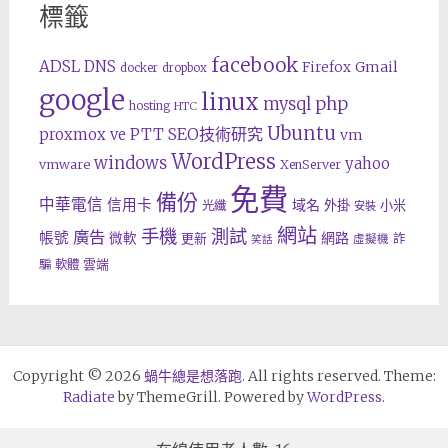
標籤
facebook
ADSL
DNS
Gmail
Firefox
docker
dropbox
google
linux
php
mysql
hosting
HTC
Ubuntu
SEO技術研究
proxmox ve
PTT
vm
WordPress
windows
yahoo
vmware
XenServer
免費
備份
中華電信
信用卡
域名
外掛
小米
光纖
安裝
網站
手機
測試
廣告
帳號
網路
微軟
更新
詐
虛擬機
笑話
雲端
騙
軟體
Copyright © 2026
蝸牛總是想落跑
. All rights reserved. Theme:
Radiate
by ThemeGrill. Powered by
WordPress
.