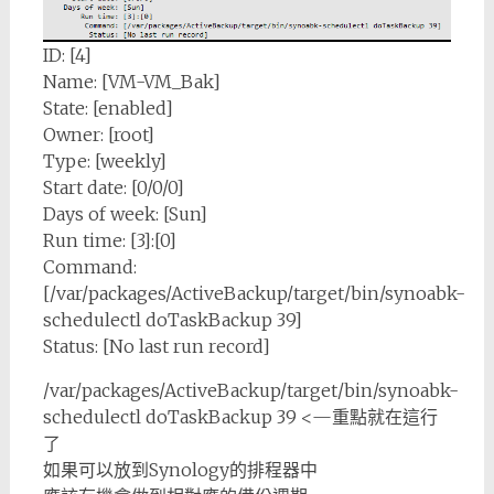
ID: [4]
Name: [VM-VM_Bak]
State: [enabled]
Owner: [root]
Type: [weekly]
Start date: [0/0/0]
Days of week: [Sun]
Run time: [3]:[0]
Command:
[/var/packages/ActiveBackup/target/bin/synoabk-
schedulectl doTaskBackup 39]
Status: [No last run record]
/var/packages/ActiveBackup/target/bin/synoabk-
schedulectl doTaskBackup 39 <—重點就在這行
了
如果可以放到Synology的排程器中