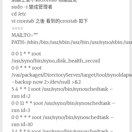
sudo -i 變成管理者
cd /etc
vi crontab 之後 看到的crontab 如下
====
MAILTO=””
PATH=/sbin:/bin:/usr/sbin:/usr/bin:/usr/syno/sbin:/usr
0 0 1 * * root
/usr/syno/bin/syno_disk_health_record
0 0 * * * root
/var/packages/DirectoryServer/target/tool/synoldaps
–backup now 2>/dev/null >&2
5 4 * * 1 root /usr/syno/bin/synoschedtask –
run id=2
0 0 11 * * root /usr/syno/bin/synoschedtask –
run id=3
0 0 * * * root /usr/syno/bin/synoschedtask –
run id=10
3 4 * * 6 root /usr/syno/bin/synoschedtask –