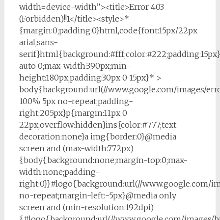
width=device-width”><title>Error 403
(Forbidden)!!1</title><style>*
{margin:0;padding:0}html,code{font:15px/22px
arial,sans-
serif}html{background:#fff;color:#222;padding:15p
auto 0;max-width:390px;min-
height:180px;padding:30px 0 15px}* >
body{background:url(//www.google.com/images/erro
100% 5px no-repeat;padding-
right:205px}p{margin:11px 0
22px;overflow:hidden}ins{color:#777;text-
decoration:none}a img{border:0}@media
screen and (max-width:772px)
{body{background:none;margin-top:0;max-
width:none;padding-
right:0}}#logo{background:url(//www.google.com/i
no-repeat;margin-left:-5px}@media only
screen and (min-resolution:192dpi)
{#logo{background:url(//www.google.com/images/b