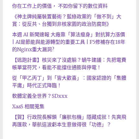
你在工作上的價值， 不如你留下的數位資料
《神主牌純屬裝置藝術？藍綠政黨的「做不到」大
賞：從反共、台獨到非核家園的政治防腐劑》
本週 AI 新聞速報 大廠靠「算法瘦身」對抗算力漲價
| AI是節能與能源轉型的重要工具 | F5修補存在18年
的Nginx重大漏洞?
【逃跑計畫】核災來了沒處躲？蝸牛建議：先把電費
帳單當符咒，看能不能擋住通膨與停電！
從「甲乙丙丁」到「皆大歡喜」：國家認證的「集體
平庸」時代正式降臨！
軟體定義全世界？SDxxx
XaaS 相關蒐集
【賀】行政院長解鎖「廉航包機」隱藏成就！先爽飛
再匯款，華航這波虧本生意做得很「功德」？