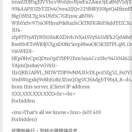
tmxiUDB5gEIVYhcvWohJecRjwEuZAam5jEaB6JV1dj
99kAAPJOZbTZDv4Ovea2JJQv225R8FjU0lptQ4Bkm
f8gOMSLTg3c4Ufd5C7GEmw_aB3Wi-
WJbYxSv975sOPHnuPtkRazhCkTRFlGRd5IuJdTfZCXo
3U4-
zfpPJTtyATjWhUduI6XDivh3vXa1SVyS4UdFk2QdA8u
BwtHvETeWI0ljVXgxD0Nr5repMwaOK5KXITPLqM_O
Vi6WEDI-
HEp0HvCptQDtnOpfVSPP2hm5su4CczSbc94G04l62Z
YAjmQss8ayvGVx1i-
1IzQRB2APFL_NDWTI3P9vNM2UcDLpo15Zg52_Fs0Y
VmbWzgxkj9v8hEo8z3ZmQOgUCHAdgbT9bjA_8=d</
from this server. (Client IP address:
XXX.XXX.XXX.XXX)<br><br>
Forbidden
<ins>That’s all we know.</ins> (403 403
Forbidden)
從開始執行，到結出現錯誤訊息