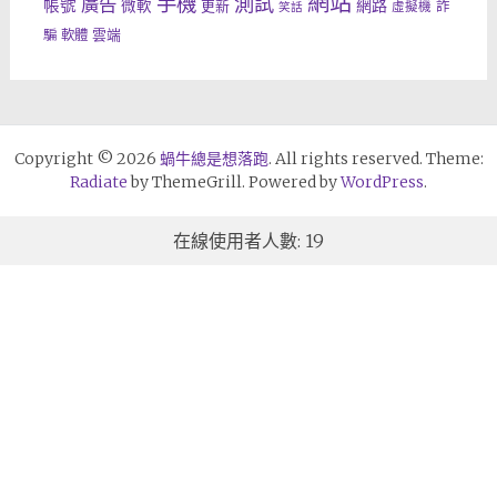
網站
手機
測試
廣告
帳號
網路
微軟
更新
詐
虛擬機
笑話
雲端
騙
軟體
Copyright © 2026
蝸牛總是想落跑
. All rights reserved. Theme:
Radiate
by ThemeGrill. Powered by
WordPress
.
在線使用者人數: 19