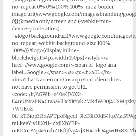
no-repeat 0% 0%/100% 100%;-moz-border-
image:url(//www.google.com/images/branding/googl
0}}@media only screen and (-webkit-min-
device-pixel-ratio:2)
{#logo{background:url(//www.google.com/images/b
no-repeat;-webkit-background-size:100%
100%}}#logo{display:inline-
block;height:54px;width:150px}</style><a
href=//www.google.com/><span id=logo aria-
label=Google></span></a><p><b>403.</b>
<ins>That’s an error.</ins><p>Your client does
not have permission to get URL
<code>/lr/AGWb-e40e4JVOXt-
E4mUNraPN46tvAaVIi3cXItYyk2MRdWO0J4USMqzky65
7WUEoZ-
0il_xTBiop3l3nAPTjroNgeql_3JeE8fC0dS4JtpMatPIWg
mLkevYivHlXtlJ-idxJlXhYBP-
mKiCnDVq34FnzhZ1KfIjfvg4xjKN4I1dO4gwrHx8XLV