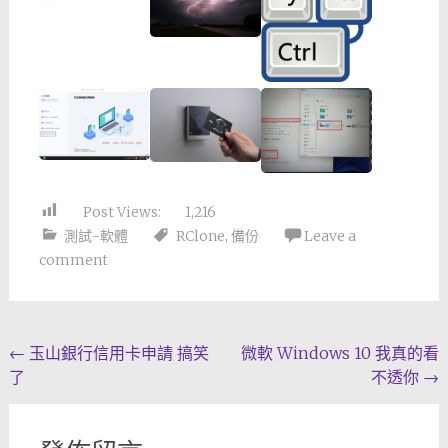
Post Views:
1,216
測試-軟體
RClone
,
備份
Leave a
comment
Post
←
玉山銀行信用卡申請 搞笑
微軟 Windows 10 我真的看
了
不透你
→
navigation