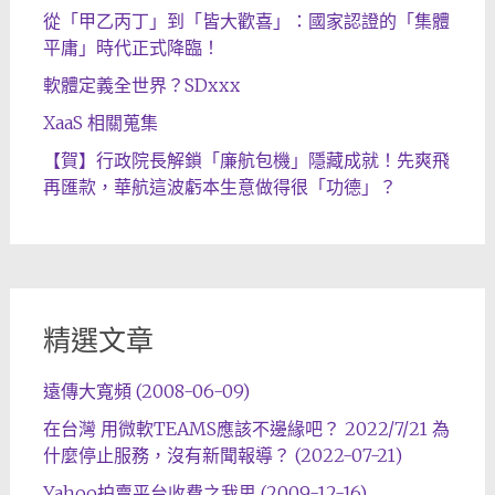
從「甲乙丙丁」到「皆大歡喜」：國家認證的「集體
平庸」時代正式降臨！
軟體定義全世界？SDxxx
XaaS 相關蒐集
【賀】行政院長解鎖「廉航包機」隱藏成就！先爽飛
再匯款，華航這波虧本生意做得很「功德」？
精選文章
遠傳大寬頻 (2008-06-09)
在台灣 用微軟TEAMS應該不邊緣吧？ 2022/7/21 為
什麼停止服務，沒有新聞報導？ (2022-07-21)
Yahoo拍賣平台收費之我思 (2009-12-16)