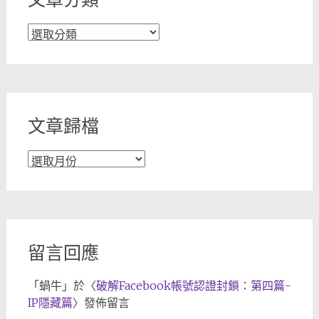
文
章
分
類
文章歸檔
文
章
歸
檔
留言回應
「
蝸牛
」於〈
破解Facebook帳號認證封鎖：第四篇-
IP隱藏篇
〉發佈留言