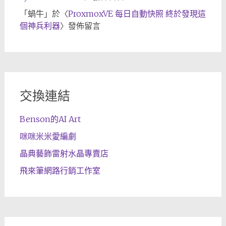
「
蝸牛
」於〈
ProxmoxVE 每日自動快照 終於發現這
個神兵利器
〉發佈留言
交換連結
Benson的AI Art
咪咪米米愛編劇
晶典藝飾雷射水晶專賣店
飛來筆網路行銷工作室