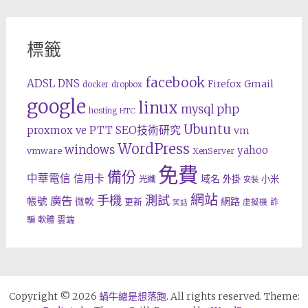
標籤
facebook
ADSL
DNS
Gmail
Firefox
docker
dropbox
google
linux
php
mysql
hosting
HTC
Ubuntu
SEO技術研究
proxmox ve
PTT
vm
WordPress
windows
yahoo
vmware
XenServer
免費
備份
中華電信
信用卡
域名
外掛
小米
光纖
安裝
網站
手機
測試
廣告
帳號
網路
微軟
更新
詐
虛擬機
笑話
雲端
騙
軟體
Copyright © 2026
蝸牛總是想落跑
. All rights reserved. Theme: