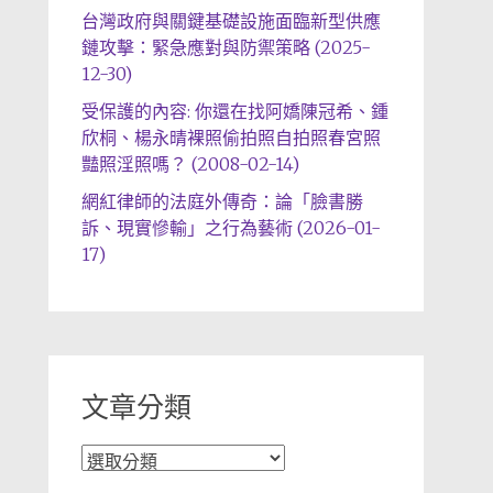
台灣政府與關鍵基礎設施面臨新型供應
鏈攻擊：緊急應對與防禦策略 (2025-
12-30)
受保護的內容: 你還在找阿嬌陳冠希、鍾
欣桐、楊永晴裸照偷拍照自拍照春宮照
豔照淫照嗎？ (2008-02-14)
網紅律師的法庭外傳奇：論「臉書勝
訴、現實慘輸」之行為藝術 (2026-01-
17)
文章分類
文
章