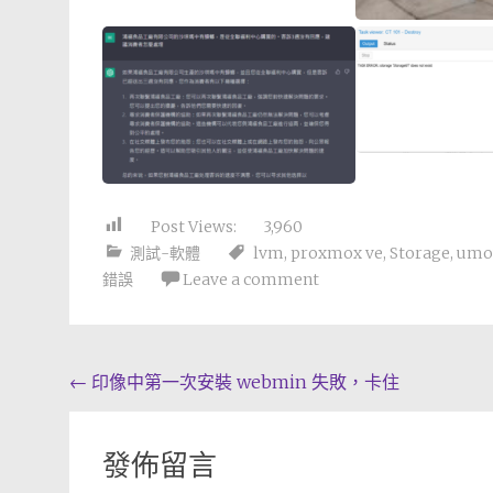
Post Views:
3,960
測試-軟體
lvm
,
proxmox ve
,
Storage
,
umo
錯誤
Leave a comment
Post
←
印像中第一次安裝 webmin 失敗，卡住
navigation
發佈留言