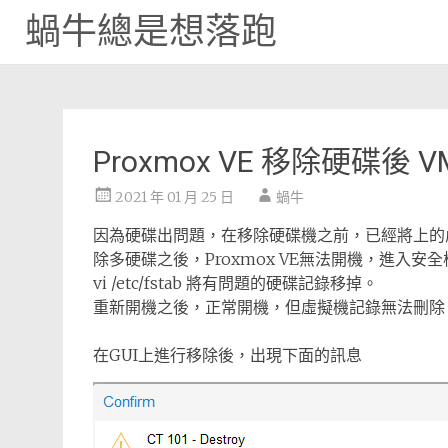
蝸牛總是想落跑
Skip
to
content
Proxmox VE 移除硬碟後 
2021 年 01 月 25 日
蝸牛
因為硬碟出問題，在移除硬碟機之前，已經將上的
除多硬碟之後，Proxmox VE無法開機，進入安
vi /etc/fstab 將有問題的硬碟記錄移掉。
重新開機之後，正常開機，但虛擬機記錄無法刪除
在GUI上進行移除後，出現下面的訊息