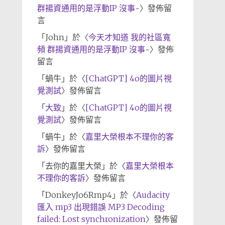
群揚資通用的是浮動IP 沒事~
〉發佈留
言
「
John
」於〈
今天才知道 我的社區寬
頻 群揚資通用的是浮動IP 沒事~
〉發佈
留言
「
蝸牛
」於〈
[ChatGPT] 4o的圖片視
覺測試
〉發佈留言
「
大致
」於〈
[ChatGPT] 4o的圖片視
覺測試
〉發佈留言
「
蝸牛
」於〈
嘉里大榮根本不理你的客
訴
〉發佈留言
「
去你的嘉里大榮
」於〈
嘉里大榮根本
不理你的客訴
〉發佈留言
「
DonkeyJo6Rmp4
」於〈
Audacity
匯入 mp3 出現錯誤 MP3 Decoding
failed: Lost synchronization
〉發佈留