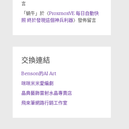
言
「
蝸牛
」於〈
ProxmoxVE 每日自動快
照 終於發現這個神兵利器
〉發佈留言
交換連結
Benson的AI Art
咪咪米米愛編劇
晶典藝飾雷射水晶專賣店
飛來筆網路行銷工作室