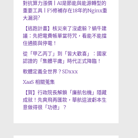
對抗算力漲價 | AI是節能與能源轉型的
重要工具 | F5修補存在18年的Nginx重
大漏洞?
【逃跑計畫】核災來了沒處躲？蝸牛建
議：先把電費帳單當符咒，看能不能擋
住通膨與停電！
從「甲乙丙丁」到「皆大歡喜」：國家
認證的「集體平庸」時代正式降臨！
軟體定義全世界？SDxxx
XaaS 相關蒐集
【賀】行政院長解鎖「廉航包機」隱藏
成就！先爽飛再匯款，華航這波虧本生
意做得很「功德」？