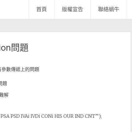
首頁
版權宣告
聯絡蝸牛
sion問題
不會有參數傳遞上的問題
問題
難解
PSA PSD IVAi IVDi CONi HIS OUR IND CNT”‘);