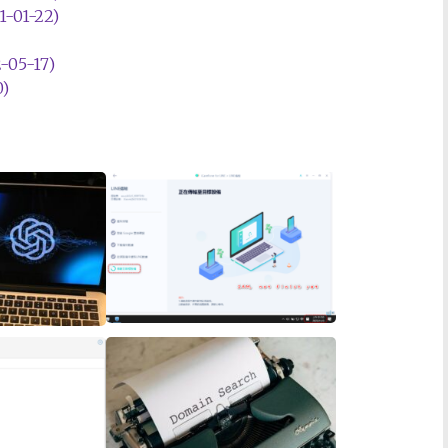
01-22)
5-17)
)