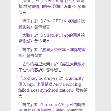
「
John
」於〈
今天才知道 我的社區寬
頻 群揚資通用的是浮動IP 沒事~
〉發佈
留言
「
蝸牛
」於〈
[ChatGPT] 4o的圖片視
覺測試
〉發佈留言
「
大致
」於〈
[ChatGPT] 4o的圖片視
覺測試
〉發佈留言
「
蝸牛
」於〈
嘉里大榮根本不理你的客
訴
〉發佈留言
「
去你的嘉里大榮
」於〈
嘉里大榮根本
不理你的客訴
〉發佈留言
「
DonkeyJo6Rmp4
」於〈
Audacity
匯入 mp3 出現錯誤 MP3 Decoding
failed: Lost synchronization
〉發佈留
言
「
蝸牛
」於〈
ProxmoxVE 每日自動快
照 終於發現這個神兵利器
〉發佈留言