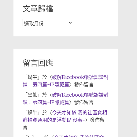
文章歸檔
文
章
歸
檔
留言回應
「
蝸牛
」於〈
破解Facebook帳號認證封
鎖：第四篇-IP隱藏篇
〉發佈留言
「
黑熊
」於〈
破解Facebook帳號認證封
鎖：第四篇-IP隱藏篇
〉發佈留言
「
蝸牛
」於〈
今天才知道 我的社區寬頻
群揚資通用的是浮動IP 沒事~
〉發佈留
言