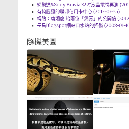
網樂通&Sony Bravia 32吋液晶電視再測 (2011-
有夠腦殘的聯邦信用卡中心 (2013-03-25)
轉貼：唐湘龍 給兩位「糞青」的公開信 (2012-0
長昌Blogspot網站口水站的招術 (2008-01-10
隨機美圖