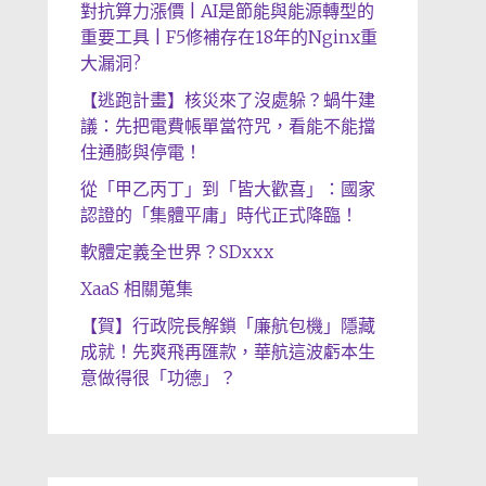
對抗算力漲價 | AI是節能與能源轉型的
重要工具 | F5修補存在18年的Nginx重
大漏洞?
【逃跑計畫】核災來了沒處躲？蝸牛建
議：先把電費帳單當符咒，看能不能擋
住通膨與停電！
從「甲乙丙丁」到「皆大歡喜」：國家
認證的「集體平庸」時代正式降臨！
軟體定義全世界？SDxxx
XaaS 相關蒐集
【賀】行政院長解鎖「廉航包機」隱藏
成就！先爽飛再匯款，華航這波虧本生
意做得很「功德」？