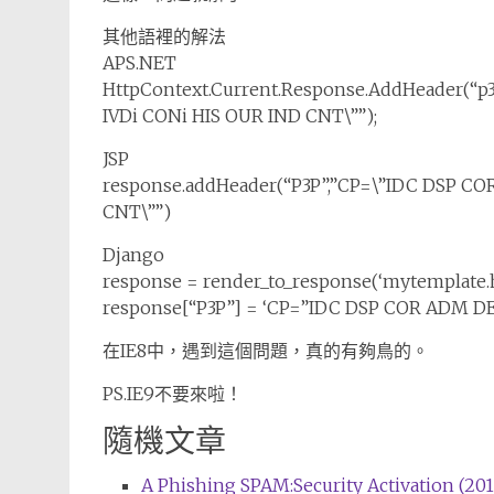
其他語裡的解法
APS.NET
HttpContext.Current.Response.AddHeader(“p3
IVDi CONi HIS OUR IND CNT\””);
JSP
response.addHeader(“P3P”,”CP=\”IDC DSP COR
CNT\””)
Django
response = render_to_response(‘mytemplate.
response[“P3P”] = ‘CP=”IDC DSP COR ADM DEV
在IE8中，遇到這個問題，真的有夠鳥的。
PS.IE9不要來啦！
隨機文章
A Phishing SPAM:Security Activation (201