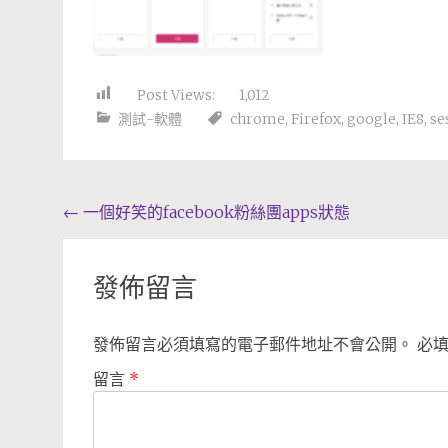
Post Views:
1,012
測試-軟體
chrome
,
Firefox
,
google
,
IE8
,
se
Post
←
一個好笑的facebook粉絲團apps狀態
navigation
發佈留言
發佈留言必須填寫的電子郵件地址不會公開。
必
留言
*