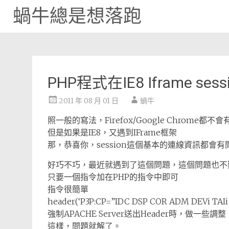
蝸牛總是想落跑
Skip
to
content
PHP程式在IE8 Iframe ses
2011 年 08 月 01 日
蝸牛
照一般的寫法，Firefox/Google Chrome都
但是如果是IE8，又遇到IFrame框架
那，恭喜你，session這個基本的連線資訊都會有
好巧不巧，最近就遇到了這個問題，這個問題也不
只要一個指令加在PHP的指令中即可
指令很簡單
header(‘P3P:CP=”IDC DSP COR ADM DEVi TAIi 
強制APACHE Server送出Header時，做一些調整
這樣，問題就解了。