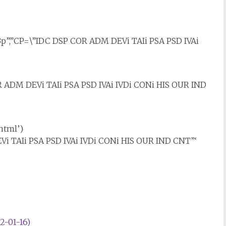
p”,”CP=\”IDC DSP COR ADM DEVi TAIi PSA PSD IVAi
 ADM DEVi TAIi PSA PSD IVAi IVDi CONi HIS OUR IND
html’)
i TAIi PSA PSD IVAi IVDi CONi HIS OUR IND CNT”‘
2-01-16)