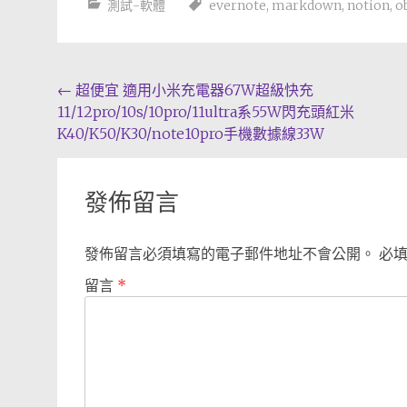
測試-軟體
evernote
,
markdown
,
notion
,
o
Post
←
超便宜 適用小米充電器67W超級快充
11/12pro/10s/10pro/11ultra系55W閃充頭紅米
navigation
K40/K50/K30/note10pro手機數據線33W
發佈留言
發佈留言必須填寫的電子郵件地址不會公開。
必
留言
*