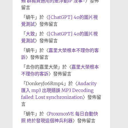
頻 群揚資通用的是浮動IP 沒事~
〉發佈
留言
「
蝸牛
」於〈
[ChatGPT] 4o的圖片視
覺測試
〉發佈留言
「
大致
」於〈
[ChatGPT] 4o的圖片視
覺測試
〉發佈留言
「
蝸牛
」於〈
嘉里大榮根本不理你的客
訴
〉發佈留言
「
去你的嘉里大榮
」於〈
嘉里大榮根本
不理你的客訴
〉發佈留言
「
DonkeyJo6Rmp4
」於〈
Audacity
匯入 mp3 出現錯誤 MP3 Decoding
failed: Lost synchronization
〉發佈留
言
「
蝸牛
」於〈
ProxmoxVE 每日自動快
照 終於發現這個神兵利器
〉發佈留言