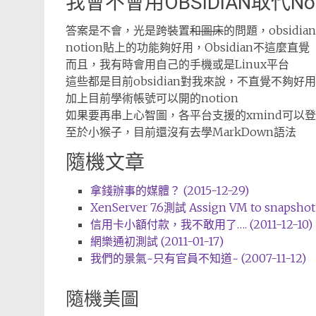
我會不會用OBSIDIAN取代Not
答案是不會，光是跨裝置
和圖床
的問題，obsidi
notion貼上的功能夠好用，Obsidian不這麼直覺
而且，我有時會用自己的手機或是Linux平台
這些都是目前obsidian對我來說，不直覺不夠好
加上目前學術帳號可以開的notion
如果要再串上心智圖，各平台支援的xmind可以
至於小猴子，目前還沒有去學MarkDown語法
隨機文章
拿錢辦事的媒體？ (2015-12-29)
XenServer 7.6測試 Assign VM to snapshot 
信用卡小額付款，我不敢用了…. (2011-12-10)
網樂通初測試 (2011-01-17)
我們的景氣~只有官員不知道~ (2007-11-12)
隨機美圖