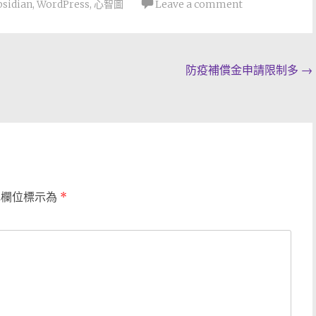
bsidian
,
WordPress
,
心智圖
Leave a comment
防疫補償金申請限制多
→
填欄位標示為
*