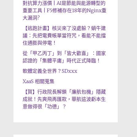
對抗算力漲價 | AI是節能與能源轉型的
重要工具 | F5修補存在18年的Nginx重
大漏洞?
【逃跑計畫】核災來了沒處躲？蝸牛建
議：先把電費帳單當符咒，看能不能擋
住通膨與停電！
從「甲乙丙丁」到「皆大歡喜」：國家
認證的「集體平庸」時代正式降臨！
軟體定義全世界？SDxxx
XaaS 相關蒐集
【賀】行政院長解鎖「廉航包機」隱藏
成就！先爽飛再匯款，華航這波虧本生
意做得很「功德」？