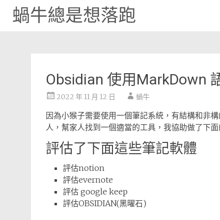
蝸牛總是想落跑
Skip
to
content
Obsidian 使用MarkDown
2022 年 11 月 12 日
蝸牛
因為小猴子需要使用一個筆記系統，有結構和非構
人，幫家人找到一個適當的工具，我協助做了下面
評估了下面這些筆記軟體
評估notion
評估evernote
評估 google keep
評估OBSIDIAN(黑曜石)