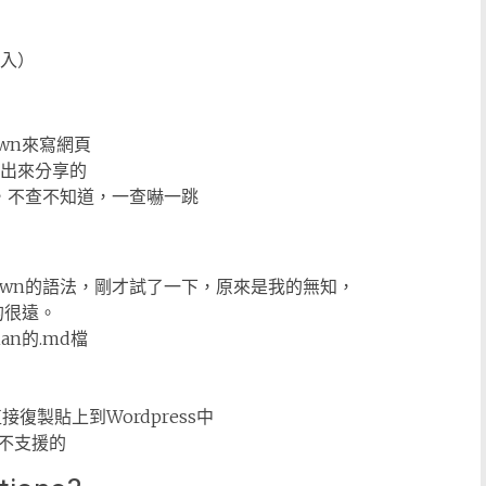
入）
wn來寫網頁
寫出來分享的
輯器，不查不知道，一查嚇一跳
kDown的語法，剛才試了一下，原來是我的無知，
的很遠。
an的.md檔
接復製貼上到Wordpress中
不支援的