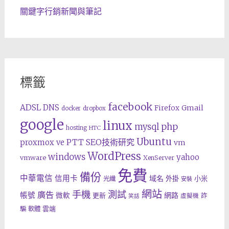
關鍵字行銷新聞與筆記
標籤
facebook
ADSL
DNS
Gmail
Firefox
docker
dropbox
google
linux
php
mysql
hosting
HTC
Ubuntu
SEO技術研究
proxmox ve
PTT
vm
WordPress
windows
yahoo
vmware
XenServer
免費
備份
中華電信
信用卡
域名
外掛
小米
光纖
安裝
網站
手機
測試
廣告
帳號
網路
微軟
更新
詐
虛擬機
笑話
雲端
騙
軟體