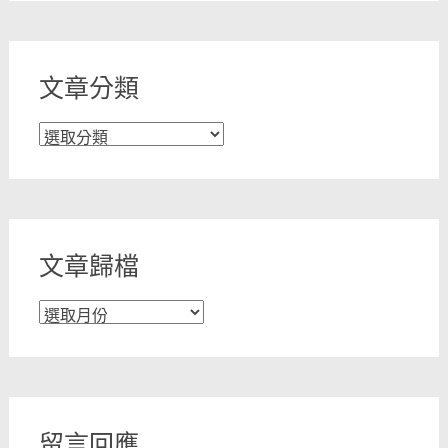
文章分類
文
章
分
類
文章歸檔
文
章
歸
檔
留言回應