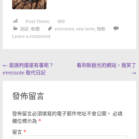
Post Views:
888
測試-軟體
evernote
,
one note
,
微軟
Leave a comment
Post
←
是誤判還是有毒呢？
看到新銳光的網站，我笑了
evernote 取代日記
→
navigation
發佈留言
發佈留言必須填寫的電子郵件地址不會公開。
必填
欄位標示為
*
留言
*