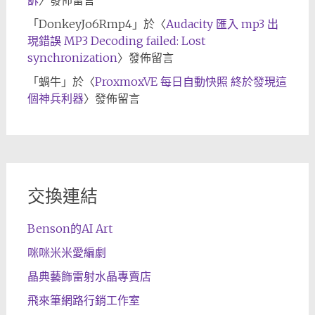
「
DonkeyJo6Rmp4
」於〈
Audacity 匯入 mp3 出
現錯誤 MP3 Decoding failed: Lost
synchronization
〉發佈留言
「
蝸牛
」於〈
ProxmoxVE 每日自動快照 終於發現這
個神兵利器
〉發佈留言
交換連結
Benson的AI Art
咪咪米米愛編劇
晶典藝飾雷射水晶專賣店
飛來筆網路行銷工作室