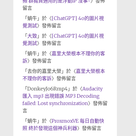
頻 群揚資通用的是浮動IP 沒事~
〉發佈
留言
「
蝸牛
」於〈
[ChatGPT] 4o的圖片視
覺測試
〉發佈留言
「
大致
」於〈
[ChatGPT] 4o的圖片視
覺測試
〉發佈留言
「
蝸牛
」於〈
嘉里大榮根本不理你的客
訴
〉發佈留言
「
去你的嘉里大榮
」於〈
嘉里大榮根本
不理你的客訴
〉發佈留言
「
DonkeyJo6Rmp4
」於〈
Audacity
匯入 mp3 出現錯誤 MP3 Decoding
failed: Lost synchronization
〉發佈留
言
「
蝸牛
」於〈
ProxmoxVE 每日自動快
照 終於發現這個神兵利器
〉發佈留言