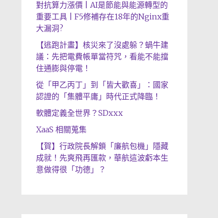
對抗算力漲價 | AI是節能與能源轉型的
重要工具 | F5修補存在18年的Nginx重
大漏洞?
【逃跑計畫】核災來了沒處躲？蝸牛建
議：先把電費帳單當符咒，看能不能擋
住通膨與停電！
從「甲乙丙丁」到「皆大歡喜」：國家
認證的「集體平庸」時代正式降臨！
軟體定義全世界？SDxxx
XaaS 相關蒐集
【賀】行政院長解鎖「廉航包機」隱藏
成就！先爽飛再匯款，華航這波虧本生
意做得很「功德」？