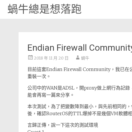
蝸牛總是想落跑
Skip
to
content
Endian Firewall Comm
2018 年 11 月 20 日
蝸牛
目前這套Endian Firewall Communi
重裝一次。
公司中的WAN是ADSL，開proxy做上網行為記
能會再寫一篇來分享。
本次測試，為了把變數降到最小，與先前相同的，使用V
後，確認RouterOS的TTL爆掉不是幾個VM軟
言歸正傳，說一下這次的測試環境