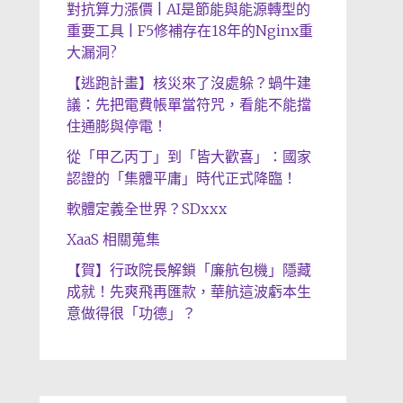
對抗算力漲價 | AI是節能與能源轉型的
重要工具 | F5修補存在18年的Nginx重
大漏洞?
【逃跑計畫】核災來了沒處躲？蝸牛建
議：先把電費帳單當符咒，看能不能擋
住通膨與停電！
從「甲乙丙丁」到「皆大歡喜」：國家
認證的「集體平庸」時代正式降臨！
軟體定義全世界？SDxxx
XaaS 相關蒐集
【賀】行政院長解鎖「廉航包機」隱藏
成就！先爽飛再匯款，華航這波虧本生
意做得很「功德」？