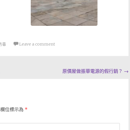
防毒
Leave a comment
次
原價屋做振華電源的假行銷？
→
填欄位標示為
*