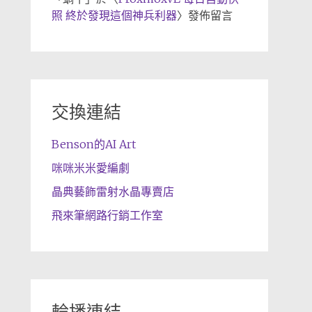
照 終於發現這個神兵利器
〉發佈留言
交換連結
Benson的AI Art
咪咪米米愛編劇
晶典藝飾雷射水晶專賣店
飛來筆網路行銷工作室