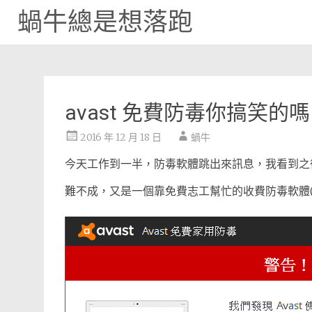
蝸牛總是想落跑
Skip
to
content
avast 免費防毒你搞笑的
2016 年 12 月 18 日
蝸牛
今天工作到一半，防毒軟體跳出來訊息，我看到之後
難不成，又是一個靠免費志工幫忙的收費防毒軟體(