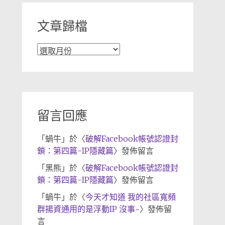
文章歸檔
文
章
歸
檔
留言回應
「
蝸牛
」於〈
破解Facebook帳號認證封
鎖：第四篇-IP隱藏篇
〉發佈留言
「
黑熊
」於〈
破解Facebook帳號認證封
鎖：第四篇-IP隱藏篇
〉發佈留言
「
蝸牛
」於〈
今天才知道 我的社區寬頻
群揚資通用的是浮動IP 沒事~
〉發佈留
言