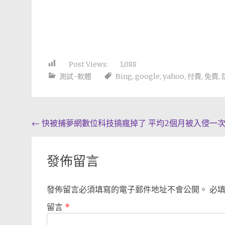
Post Views:
1,088
測試-軟體
Bing
,
google
,
yahoo
,
付費
,
免費
,
Post
←
快被捕夢網數位科技搞瘋掉了 平均2個月被入侵一
navigation
發佈留言
發佈留言必須填寫的電子郵件地址不會公開。
必
留言
*