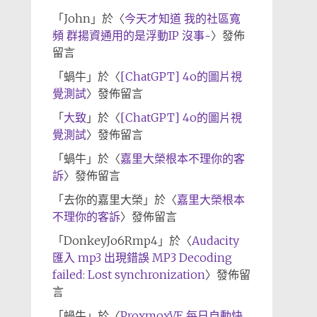
「
John
」於〈
今天才知道 我的社區寬
頻 群揚資通用的是浮動IP 沒事~
〉發佈
留言
「
蝸牛
」於〈
[ChatGPT] 4o的圖片視
覺測試
〉發佈留言
「
大致
」於〈
[ChatGPT] 4o的圖片視
覺測試
〉發佈留言
「
蝸牛
」於〈
嘉里大榮根本不理你的客
訴
〉發佈留言
「
去你的嘉里大榮
」於〈
嘉里大榮根本
不理你的客訴
〉發佈留言
「
DonkeyJo6Rmp4
」於〈
Audacity
匯入 mp3 出現錯誤 MP3 Decoding
failed: Lost synchronization
〉發佈留
言
「
蝸牛
」於〈
ProxmoxVE 每日自動快