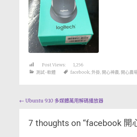
Post Views:
1,256
測試-軟體
facebook
,
外掛
,
開心神農
,
開心農
Post
←
Ubuntu 9.10 多媒體萬用解碼播放器
navigation
7 thoughts on “
facebook