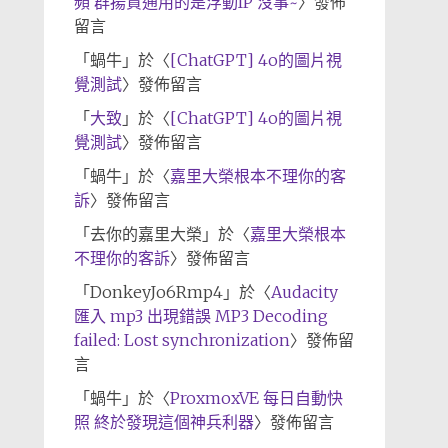
頻 群揚資通用的是浮動IP 沒事~
〉發佈
留言
「
蝸牛
」於〈
[ChatGPT] 4o的圖片視
覺測試
〉發佈留言
「
大致
」於〈
[ChatGPT] 4o的圖片視
覺測試
〉發佈留言
「
蝸牛
」於〈
嘉里大榮根本不理你的客
訴
〉發佈留言
「
去你的嘉里大榮
」於〈
嘉里大榮根本
不理你的客訴
〉發佈留言
「
DonkeyJo6Rmp4
」於〈
Audacity
匯入 mp3 出現錯誤 MP3 Decoding
failed: Lost synchronization
〉發佈留
言
「
蝸牛
」於〈
ProxmoxVE 每日自動快
照 終於發現這個神兵利器
〉發佈留言