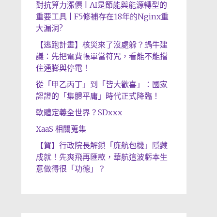
對抗算力漲價 | AI是節能與能源轉型的
重要工具 | F5修補存在18年的Nginx重
大漏洞?
【逃跑計畫】核災來了沒處躲？蝸牛建
議：先把電費帳單當符咒，看能不能擋
住通膨與停電！
從「甲乙丙丁」到「皆大歡喜」：國家
認證的「集體平庸」時代正式降臨！
軟體定義全世界？SDxxx
XaaS 相關蒐集
【賀】行政院長解鎖「廉航包機」隱藏
成就！先爽飛再匯款，華航這波虧本生
意做得很「功德」？