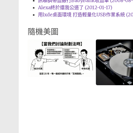
訊聯臍帶血銀行BabyBank收血車 (2008-08-3
Alexa終於還我公道了 (2012-01-17)
用lxde桌面環境 打造輕量化USB作業系統 (2013
隨機美圖