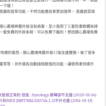
我還沒有試出來這要怎麼操作，因為每次操作到一半，就跟
一下哦！
放蟲和放草功能，不然功能應該會更加強悍。 放蟲放菜增
開心農場神農外掛沒有病毒，至少我用了三套防毒軟體來掃
一套免費的外掛系統，可以免費下載的！想找開心農場免費
偷農地裡的東西，開心農場神農外掛1.7版支援雙開。做了很多
蜜等等，另外還有自動操經驗值的功能，讓使用者快速升
很正常的 但是…Synology 群暉卻不支援 (2020-01-14)
MIUI JHBTWAL5.0(V5/4.2.2)不升也罷 (2014-01-13)