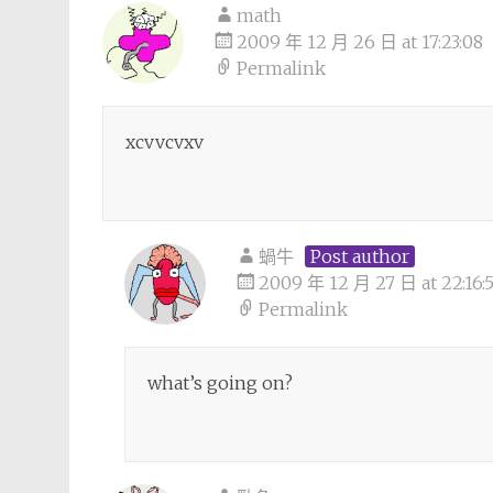
math
2009 年 12 月 26 日 at 17:23:08
Permalink
xcvvcvxv
蝸牛
Post author
2009 年 12 月 27 日 at 22:16:
Permalink
what’s going on?