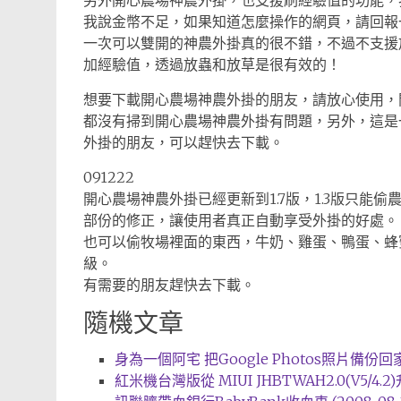
另外開心農場神農外掛，也支援刷經驗值的功能，
我說金幣不足，如果知道怎麼操作的網頁，請回報
一次可以雙開的神農外掛真的很不錯，不過不支援
加經驗值，透過放蟲和放草是很有效的！
想要下載開心農場神農外掛的朋友，請放心使用，
都沒有掃到開心農場神農外掛有問題，另外，這是
外掛的朋友，可以趕快去下載。
091222
開心農場神農外掛已經更新到1.7版，1.3版只能
部份的修正，讓使用者真正自動享受外掛的好處。
也可以偷牧場裡面的東西，牛奶、雞蛋、鴨蛋、蜂
級。
有需要的朋友趕快去下載。
隨機文章
身為一個阿宅 把Google Photos照片備份回家是
紅米機台灣版從 MIUI JHBTWAH2.0(V5/4.2)升到