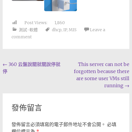
Post Views:
1,860
測試-軟體
dhcp
,
IP
,
MIS
Leave a
comment
Post
←
360 云盤說關就關說停就
This server can not be
停
forgotten because there
navigation
are some user VMs still
running
→
發佈留言
發佈留言必須填寫的電子郵件地址不會公開。
必填
欄位標示為
*