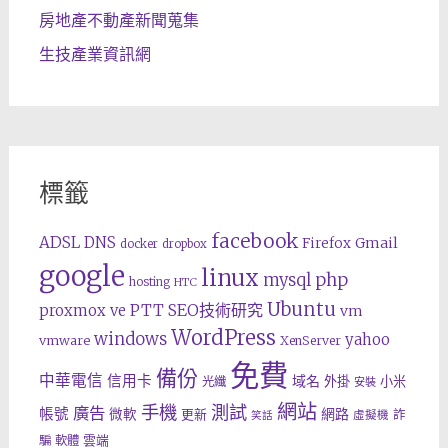
房地產不動產新聞蒐集
生技產業資訊網
標籤
facebook
ADSL
DNS
Gmail
Firefox
docker
dropbox
google
linux
php
mysql
hosting
HTC
Ubuntu
SEO技術研究
proxmox ve
PTT
vm
WordPress
windows
yahoo
vmware
XenServer
免費
備份
中華電信
信用卡
域名
外掛
小米
光纖
安裝
網站
手機
測試
廣告
帳號
網路
微軟
更新
詐
虛擬機
笑話
雲端
騙
軟體