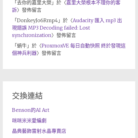
「
去你的嘉里大榮
」於〈
嘉里大榮根本不理你的客
訴
〉發佈留言
「
DonkeyJo6Rmp4
」於〈
Audacity 匯入 mp3 出
現錯誤 MP3 Decoding failed: Lost
synchronization
〉發佈留言
「
蝸牛
」於〈
ProxmoxVE 每日自動快照 終於發現這
個神兵利器
〉發佈留言
交換連結
Benson的AI Art
咪咪米米愛編劇
晶典藝飾雷射水晶專賣店