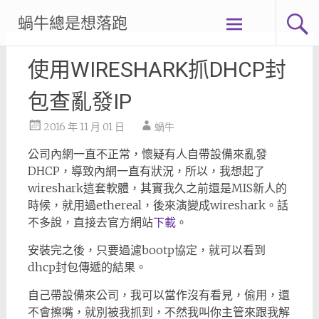
Skip
蝸牛總是想落跑
to
content
使用WIRESHARK抓DHCP封
包查亂發IP
2016 年 11 月 01 日
蝸牛
公司內網一直不正常，懷疑有人自帶設備來亂發
DHCP，導致內網一直有狀況，所以，我想起了
wireshark這套軟體，其實我久之前還是MIS新人的
時候，就用過ethereal，後來演變成wireshark。話
不多說，直接去官方網站
下載
。
安裝完之後，只要過濾bootp協定，就可以看到
dhcp封包傳遞的結果。
自己帶設備來公司，我可以當作沒有看見，偷用，還
不會擦嘴，就別被我抓到，不然我叫你主管來跟我解