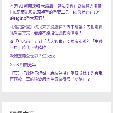
本週 AI 新聞速報 大廠靠「算法瘦身」對抗算力漲價
| AI是節能與能源轉型的重要工具 | F5修補存在18年
的Nginx重大漏洞?
【逃跑計畫】核災來了沒處躲？蝸牛建議：先把電費
帳單當符咒，看能不能擋住通膨與停電！
從「甲乙丙丁」到「皆大歡喜」：國家認證的「集體
平庸」時代正式降臨！
軟體定義全世界？SDxxx
XaaS 相關蒐集
【賀】行政院長解鎖「廉航包機」隱藏成就！先爽飛
再匯款，華航這波虧本生意做得很「功德」？