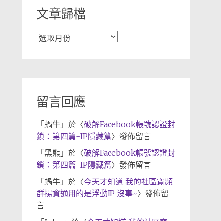
文章歸檔
文
章
歸
檔
留言回應
「
蝸牛
」於〈
破解Facebook帳號認證封
鎖：第四篇-IP隱藏篇
〉發佈留言
「
黑熊
」於〈
破解Facebook帳號認證封
鎖：第四篇-IP隱藏篇
〉發佈留言
「
蝸牛
」於〈
今天才知道 我的社區寬頻
群揚資通用的是浮動IP 沒事~
〉發佈留
言