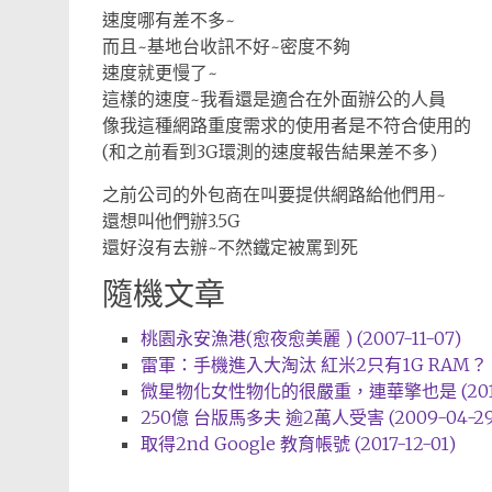
速度哪有差不多~
而且~基地台收訊不好~密度不夠
速度就更慢了~
這樣的速度~我看還是適合在外面辦公的人員
像我這種網路重度需求的使用者是不符合使用的
(和之前看到3G環測的速度報告結果差不多)
之前公司的外包商在叫要提供網路給他們用~
還想叫他們辦3.5G
還好沒有去辦~不然鐵定被罵到死
隨機文章
桃園永安漁港(愈夜愈美麗 ) (2007-11-07)
雷軍：手機進入大淘汰 紅米2只有1G RAM？ (20
微星物化女性物化的很嚴重，連華擎也是 (2014-
250億 台版馬多夫 逾2萬人受害 (2009-04-29
取得2nd Google 教育帳號 (2017-12-01)