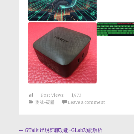
Post Views:
1,973
測試-硬體
Leave a comment
Post
←
GTalk 出現群聊功能-GLab功能解析