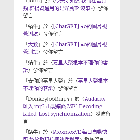
「
John
」於〈
今天才知道 我的社區寬
頻 群揚資通用的是浮動IP 沒事~
〉發佈
留言
「
蝸牛
」於〈
[ChatGPT] 4o的圖片視
覺測試
〉發佈留言
「
大致
」於〈
[ChatGPT] 4o的圖片視
覺測試
〉發佈留言
「
蝸牛
」於〈
嘉里大榮根本不理你的客
訴
〉發佈留言
「
去你的嘉里大榮
」於〈
嘉里大榮根本
不理你的客訴
〉發佈留言
「
DonkeyJo6Rmp4
」於〈
Audacity
匯入 mp3 出現錯誤 MP3 Decoding
failed: Lost synchronization
〉發佈留
言
「
蝸牛
」於〈
ProxmoxVE 每日自動快
照 終於發現這個神兵利器
〉發佈留言