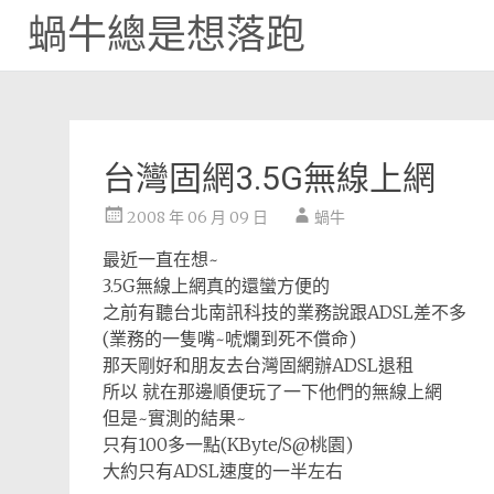
蝸牛總是想落跑
Skip
to
content
台灣固網3.5G無線上網
2008 年 06 月 09 日
蝸牛
最近一直在想~
3.5G無線上網真的還蠻方便的
之前有聽台北南訊科技的業務說跟ADSL差不多
(業務的一隻嘴~唬爛到死不償命)
那天剛好和朋友去台灣固網辦ADSL退租
所以 就在那邊順便玩了一下他們的無線上網
但是~實測的結果~
只有100多一點(KByte/S@桃園)
大約只有ADSL速度的一半左右