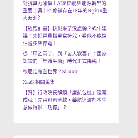
對抗算力漲價 | AI是節能與能源轉型的
重要工具 | F5修補存在18年的Nginx重
大漏洞?
【逃跑計畫】核災來了沒處躲？蝸牛建
議：先把電費帳單當符咒，看能不能擋
住通膨與停電！
從「甲乙丙丁」到「皆大歡喜」：國家
認證的「集體平庸」時代正式降臨！
軟體定義全世界？SDxxx
XaaS 相關蒐集
【賀】行政院長解鎖「廉航包機」隱藏
成就！先爽飛再匯款，華航這波虧本生
意做得很「功德」？