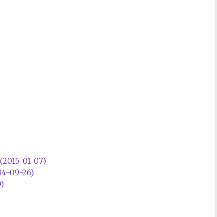
15-01-07)
09-26)
)